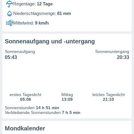
ntwicklung
Regentage:
12
Tage
serung der
Niederschlagsmenge:
81 mm
g
Mittelwind:
9 km/h
 Daten zur
n Inhalten.
Sonnenaufgang und -untergang
ten und
Sonnenaufgang
Sonnenuntergang
ion durch
05:43
20:33
on
,
erte
d Inhalte,
on
ung und der
ce von
erstes Tageslicht
Mittag
letztes Tageslicht
05:06
13:09
21:10
nforschung
Sonnenstunden
14 h 51 min
icklung
Verbleibende Sonnenstunden
7 h 5 min
serung von
.
Mondkalender
sere 1199