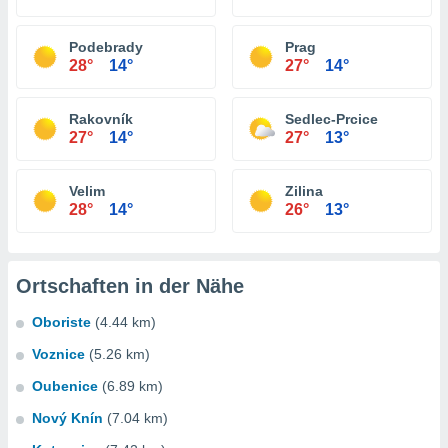
Podebrady
Prag
28°
14°
27°
14°
Rakovník
Sedlec-Prcice
27°
14°
27°
13°
Velim
Zilina
28°
14°
26°
13°
Ortschaften in der Nähe
Oboriste
(4.44 km)
Voznice
(5.26 km)
Oubenice
(6.89 km)
Nový Knín
(7.04 km)