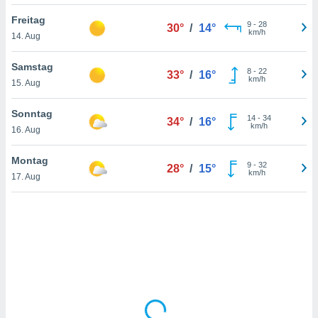
Freitag
9
-
28
30°
/
14°
km/h
14. Aug
IV,
kie-
Samstag
8
-
22
33°
/
16°
km/h
15. Aug
er
it der
Sonntag
14
-
34
34°
/
16°
n von
km/h
16. Aug
cht
den sind,
Montag
9
-
32
 weiterhin
28°
/
15°
km/h
17. Aug
 Website
t
 indem Sie
ieren. In
l werden
über
, dass wir
s
, die für die
auf der
twendig