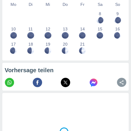
tner
Mo
Di
Mi
Do
Fr
Sa
So
8
9
10
11
12
13
14
15
16
17
18
19
20
21
Vorhersage teilen