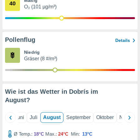
Mäßig
von
40
O₃ (101 µg/m³)
erte
verwendung
n zur
erter
Pollenflug
Details
rstellung
n zur
Niedrig
ierung von
Gräser (8 #/m³)
verwendung
n zur
erter
essung der
ung,
Wie ist das Wetter in Dobrís im
er
August
?
ce von
analyse von
n durch
Mai
Juni
Juli
August
September
Oktober
Novembe
 oder
onen von
Ø Temp.:
18°C
Max.:
24°C
Min:
13°C
nen