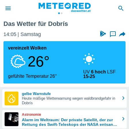
rís
Das Wetter für Dobrís
politik
14:05
Samstag
...
von
at) wurde
vereinzelt Wolken
uten
26°
m
llen, dass
estellten
UV
6 hoch
LSF
nen von
gefühlte Temperatur 26°
15-25
tät sind.
 diese
er die
gelbe Warnstufe
Optionen
Heute mäßige Wetterwarnung wegen waldbrandgefahr in
Dobrís
 cookies
Astronomie
s adgang
Alarm im Weltraum: Der private Satellit, der zur
Rettung des Swift-Teleskops der NASA entsandt
gitale