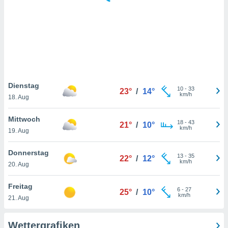
keine
r
analyse
nzeige von
der
erten
erwenden,
 nicht
Dienstag
10
-
33
23°
/
14°
erte
km/h
18. Aug
ehen
e können
Mittwoch
18
-
43
ation von
21°
/
10°
km/h
19. Aug
lehnen und
s
t auf
Donnerstag
13
-
35
22°
/
12°
site
km/h
20. Aug
 indem Sie
altfläche
Freitag
6
-
27
 klicken.
25°
/
10°
km/h
21. Aug
Zustimmung
wir und
Wettergrafiken
tner