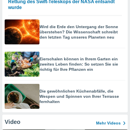
Rettung des Swift-Teleskops der NASA entsandt
wurde
Wird die Erde den Untergang der Sonne
überstehen? Die Wissenschaft schreibt
den letzten Tag unseres Planeten neu
Eierschalen können in Ihrem Garten ein
zweites Leben finden: So setzen Sie sie
richtig für Ihre Pflanzen ein
Die gewöhnlichen Küchenabfälle, die
Wespen und Spinnen von Ihrer Terrasse
fernhalten
Video
Mehr Videos