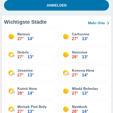
Wichtigste Städte
Mehr Orte
Beroun
Cerhovice
27°
14°
27°
13°
Dobrís
Horovice
27°
13°
28°
13°
Jesenice
Kosova Hora
27°
13°
27°
14°
Kutná Hora
Mladá Boleslav
28°
14°
27°
13°
Mnísek Pod Brdy
Nymburk
27°
13°
28°
14°