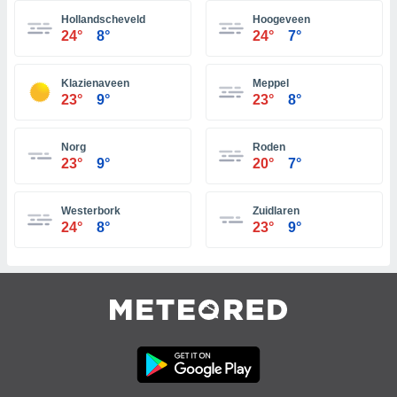
 jederzeit
oder der
Hollandscheveld
Hoogeveen
24°
8°
24°
7°
beitung
hen, indem
ser
Klazienaveen
Meppel
f "
23°
9°
23°
8°
en
" oder
tlinie
Norg
Roden
23°
9°
20°
7°
es
gør
Westerbork
Zuidlaren
 under
24°
8°
23°
9°
ndlingen:
von oder
nen auf
erät,
g
 Daten zur
on
igen,