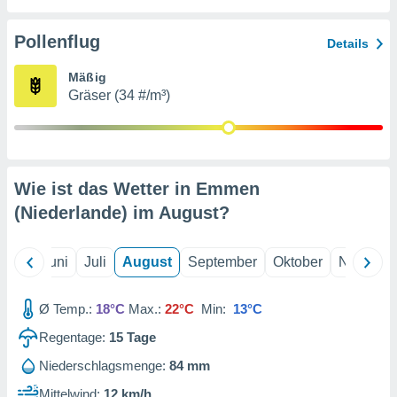
von
erte
Pollenflug
Details
verwendung
n zur
Mäßig
Gräser (34 #/m³)
erter
rstellung
n zur
ierung von
verwendung
Wie ist das Wetter in Emmen
n zur
(Niederlande) im
August
?
erter
essung der
ung,
Mai
Juni
Juli
August
September
Oktober
Novembe
er
ce von
analyse von
Ø Temp.:
18°C
Max.:
22°C
Min:
13°C
n durch
Regentage:
15
Tage
 oder
onen von
Niederschlagsmenge:
84 mm
nen
Mittelwind:
12 km/h