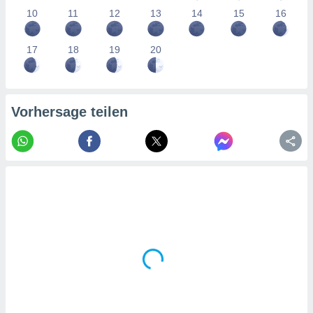
tner
10
11
12
13
14
15
16
17
18
19
20
Vorhersage teilen