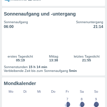
ntwicklung
serung der
Sonnenaufgang und -untergang
g
 Daten zur
Sonnenaufgang
Sonnenuntergang
n Inhalten.
06:00
21:14
ten und
ion durch
on
,
erte
erstes Tageslicht
Mittag
letztes Tageslicht
d Inhalte,
05:19
13:38
21:55
on
Sonnenstunden
15 h 14 min
ung und der
Verbleibende Zeit bis zum Sonnenaufgang
5min
ce von
nforschung
Mondkalender
icklung
serung von
Mo
Di
Mi
Do
Fr
Sa
So
.
7
8
9
sere 1199