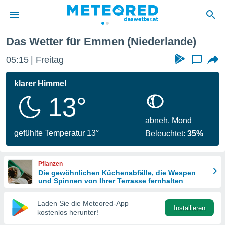
Das Wetter für Emmen (Niederlande)
politik
05:15
Freitag
...
von
at) wurde
klarer Himmel
uten
13°
m
llen, dass
estellten
abneh. Mond
nen von
gefühlte Temperatur 13°
Beleuchtet:
35%
tät sind.
 diese
er die
Pflanzen
Optionen
Die gewöhnlichen Küchenabfälle, die Wespen
und Spinnen von Ihrer Terrasse fernhalten
 cookies
Laden Sie die Meteored-App
s adgang
Installieren
kostenlos herunter!
gitale