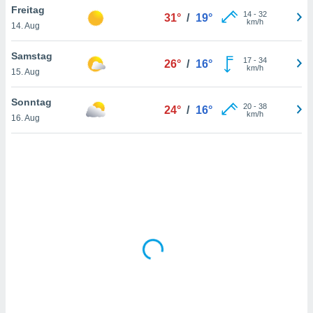
Freitag
14
-
32
31°
/
19°
km/h
14. Aug
IV,
Samstag
17
-
34
26°
/
16°
kie-
km/h
15. Aug
er
Sonntag
20
-
38
24°
/
16°
it der
km/h
16. Aug
n von
cht
den sind,
 weiterhin
 Website
t
 indem Sie
ieren. In
l werden
über
, dass wir
s
, die für die
auf der
twendig