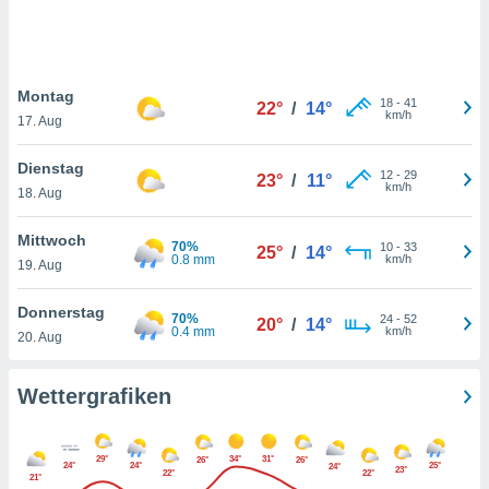
keine
r
analyse
nzeige von
Montag
der
18
-
41
22°
/
14°
km/h
erten
17. Aug
erwenden,
Dienstag
12
-
29
23°
/
11°
 nicht
km/h
18. Aug
erte
ehen
Mittwoch
e können
70%
10
-
33
25°
/
14°
0.8 mm
km/h
ation von
19. Aug
lehnen und
s
Donnerstag
70%
24
-
52
20°
/
14°
t auf
0.4 mm
km/h
20. Aug
site
 indem Sie
altfläche
Wettergrafiken
 klicken.
Zustimmung
29°
34°
31°
26°
26°
wir und
24°
24°
25°
24°
23°
22°
22°
21°
tner