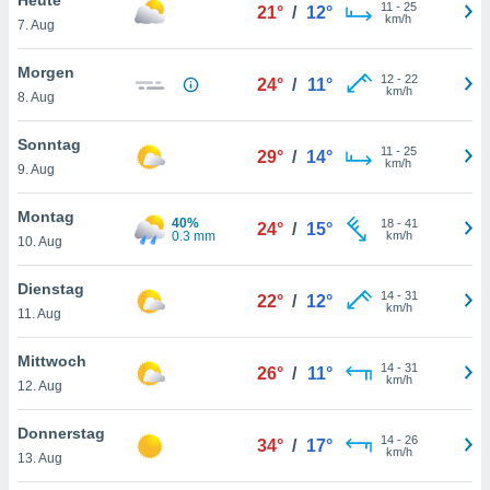
okies oder
11
-
25
21°
/
12°
km/h
7. Aug
 Partner
e es uns
n, das
Morgen
12
-
22
24°
/
11°
uf der
km/h
8. Aug
 verfolgen
lysieren
Sonntag
11
-
25
29°
/
14°
km/h
9. Aug
s Profil zu
um Ihnen
ierende
Montag
40%
18
-
41
24°
/
15°
nd
0.3 mm
km/h
10. Aug
erte Inhalte
. Weitere
Dienstag
14
-
31
nen finden
22°
/
12°
km/h
11. Aug
rer
tlinie
. Sie
Mittwoch
e
14
-
31
26°
/
11°
km/h
 jederzeit
12. Aug
, indem Sie
altfläche
Donnerstag
14
-
26
stellungen
34°
/
17°
km/h
13. Aug
n Rand
bsite