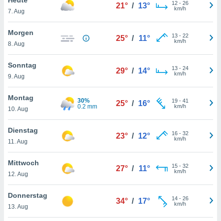
okies oder
12
-
26
21°
/
13°
km/h
7. Aug
 Partner
e es uns
n, das
Morgen
13
-
22
25°
/
11°
uf der
km/h
8. Aug
 verfolgen
lysieren
Sonntag
13
-
24
29°
/
14°
km/h
9. Aug
s Profil zu
um Ihnen
ierende
Montag
30%
19
-
41
25°
/
16°
nd
0.2 mm
km/h
10. Aug
erte Inhalte
. Weitere
Dienstag
16
-
32
nen finden
23°
/
12°
km/h
11. Aug
rer
tlinie
. Sie
Mittwoch
e
15
-
32
27°
/
11°
km/h
 jederzeit
12. Aug
, indem Sie
altfläche
Donnerstag
14
-
26
stellungen
34°
/
17°
km/h
13. Aug
n Rand
bsite