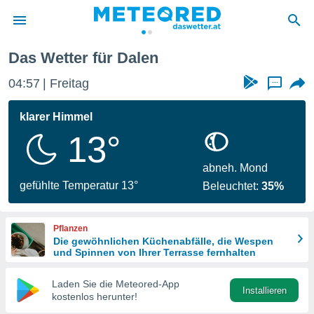
Das Wetter für Dalen
politik
04:57
Freitag
...
von
at) wurde
klarer Himmel
uten
13°
m
llen, dass
estellten
abneh. Mond
nen von
gefühlte Temperatur 13°
Beleuchtet:
35%
tät sind.
 diese
er die
Pflanzen
Optionen
Die gewöhnlichen Küchenabfälle, die Wespen
und Spinnen von Ihrer Terrasse fernhalten
 cookies
Laden Sie die Meteored-App
s adgang
Installieren
kostenlos herunter!
gitale