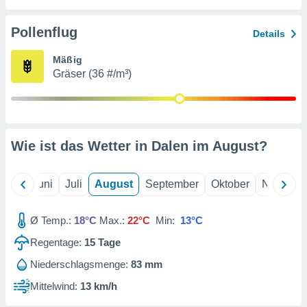
von
erte
Pollenflug
Details
verwendung
n zur
Mäßig
Gräser (36 #/m³)
erter
rstellung
n zur
ierung von
verwendung
Wie ist das Wetter in Dalen im
August
?
n zur
erter
essung der
Mai
Juni
Juli
August
September
Oktober
Novembe
ung,
er
Ø Temp.:
18°C
Max.:
22°C
Min:
13°C
ce von
analyse von
Regentage:
15
Tage
n durch
 oder
Niederschlagsmenge:
83 mm
onen von
Mittelwind:
13 km/h
nen