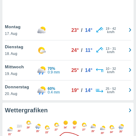
keine
r
analyse
nzeige von
Montag
der
19
-
42
23°
/
14°
km/h
erten
17. Aug
erwenden,
Dienstag
13
-
31
24°
/
11°
 nicht
km/h
18. Aug
erte
ehen
Mittwoch
e können
70%
10
-
32
25°
/
14°
0.9 mm
km/h
ation von
19. Aug
lehnen und
s
Donnerstag
60%
25
-
52
19°
/
14°
t auf
0.4 mm
km/h
20. Aug
site
 indem Sie
altfläche
Wettergrafiken
 klicken.
Zustimmung
29°
34°
32°
wir und
27°
27°
25°
25°
25°
25°
24°
23°
23°
tner
21°