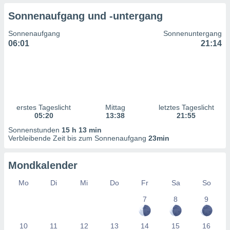
ntwicklung
Sonnenaufgang und -untergang
serung der
Sonnenaufgang
Sonnenuntergang
g
06:01
21:14
 Daten zur
n Inhalten.
ten und
ion durch
on
erstes Tageslicht
Mittag
letztes Tageslicht
,
05:20
13:38
21:55
erte
d Inhalte,
Sonnenstunden
15 h 13 min
on
Verbleibende Zeit bis zum Sonnenaufgang
23min
ung und der
ce von
Mondkalender
nforschung
Mo
Di
Mi
Do
Fr
Sa
So
icklung
serung von
7
8
9
.
sere 1199
10
11
12
13
14
15
16