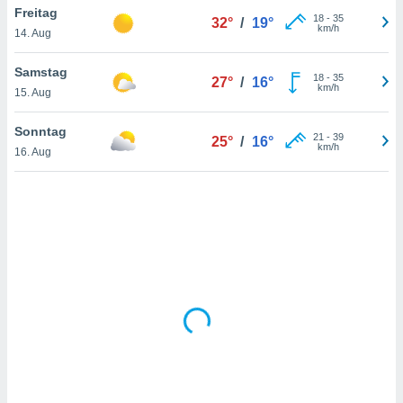
Freitag
18
-
35
32°
/
19°
km/h
14. Aug
IV,
Samstag
18
-
35
27°
/
16°
kie-
km/h
15. Aug
er
Sonntag
21
-
39
25°
/
16°
it der
km/h
16. Aug
n von
cht
den sind,
 weiterhin
 Website
t
 indem Sie
ieren. In
l werden
über
, dass wir
s
, die für die
auf der
twendig