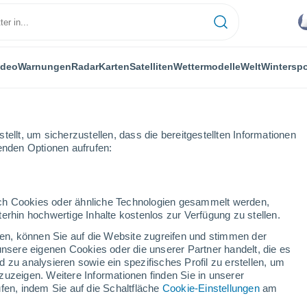
ideo
Warnungen
Radar
Karten
Satelliten
Wettermodelle
Welt
Winterspo
ellt, um sicherzustellen, dass die bereitgestellten Informationen
genden Optionen aufrufen:
Scotland
Dunbar
durch Cookies oder ähnliche Technologien gesammelt werden,
erhin hochwertige Inhalte kostenlos zur Verfügung zu stellen.
cken, können Sie auf die Website zugreifen und stimmen der
unsere eigenen Cookies oder die unserer Partner handelt, die es
...
 zu analysieren sowie ein spezifisches Profil zu erstellen, um
zuzeigen. Weitere Informationen finden Sie in unserer
Stündlich
fen, indem Sie auf die Schaltfläche
Cookie-Einstellungen
am
Bewölkter Himmel für die
nächsten Stunden