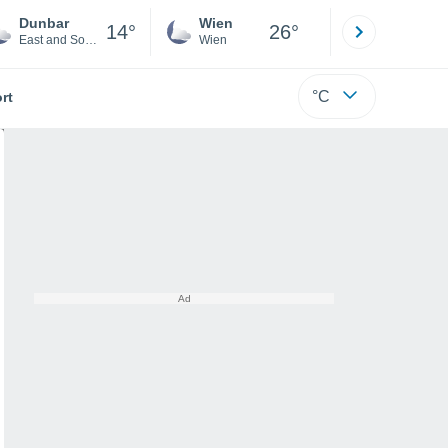
Dunbar
Wien
Innsbruck
14°
26°
East and South West Scotland
Wien
Tirol
°C
rt