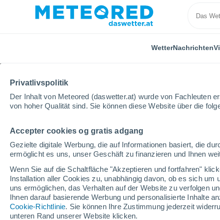
Wetter
Nachrichten
V
Privatlivspolitik
Der Inhalt von Meteored (daswetter.at) wurde von Fachleuten erst
von hoher Qualität sind. Sie können diese Website über die fol
Accepter cookies og gratis adgang
Home
Vereinigtes Königreich
East and South West 
Gezielte digitale Werbung, die auf Informationen basiert, die 
ermöglicht es uns, unser Geschäft zu finanzieren und Ihnen weit
Das Wetter für Dunbar
Wenn Sie auf die Schaltfläche "Akzeptieren und fortfahren" kli
Installation aller Cookies zu, unabhängig davon, ob es sich um 
22:52
Donnerstag
uns ermöglichen, das Verhalten auf der Website zu verfolgen und
Ihnen darauf basierende Werbung und personalisierte Inhalte an
Cookie-Richtlinie
. Sie können Ihre Zustimmung jederzeit widerru
vereinzelt Wolken
unteren Rand unserer Website klicken.