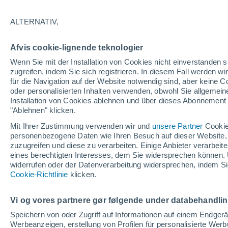
14°
ALTERNATIV,
abneh. Mo
Afvis cookie-lignende teknologier
Beleuchtet
gefühlte Temperatur 14°
Wenn Sie mit der Installation von Cookies nicht einverstanden s
zugreifen, indem Sie sich registrieren. In diesem Fall werden wir
für die Navigation auf der Website notwendig sind, aber keine
oder personalisierten Inhalten verwenden, obwohl Sie allgemein
Pflanzen
Installation von Cookies ablehnen und über dieses Abonnement a
Die gewöhnlichen Küchenabfälle, die Wespe
Spinnen von Ihrer Terrasse fernhalten
"Ablehnen" klicken.
Mit Ihrer Zustimmung verwenden wir und
unsere Partner
Cookie
Wetter 1 - 7 Tage
Aktuell
Vorhersagekarte für die 
personenbezogene Daten wie Ihren Besuch auf dieser Website,
zuzugreifen und diese zu verarbeiten. Einige Anbieter verarbe
eines berechtigten Interesses, dem Sie widersprechen können. 
widerrufen oder der Datenverarbeitung widersprechen, indem Sie
Morgen
Samstag
Cookie-Richtlinie
Heute
klicken.
7. Aug
8. Aug
6. Aug
Vi og vores partnere gør følgende under databehandli
Speichern von oder Zugriff auf Informationen auf einem Endger
Werbeanzeigen, erstellung von Profilen für personalisierte Wer
50%
80%