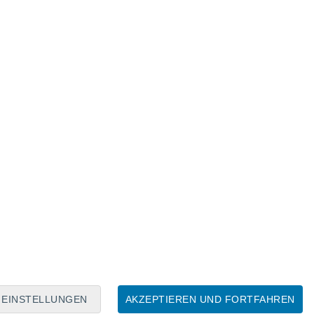
Mondkalender
Mo
Di
Mi
Do
Fr
Sa
So
6
7
8
9
10
11
12
13
14
15
16
17
18
19
EINSTELLUNGEN
AKZEPTIEREN UND FORTFAHREN