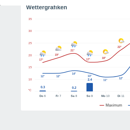
Wettergrafiken
35
30
25
22°
21°
19°
20
18°
17°
17°
15
14°
13°
12°
12°
12°
10
2.4
11°
0.3
0.2
°C
Do
6
Fr
7
Sa
8
So
9
Mo
10
Di
11
Maximum