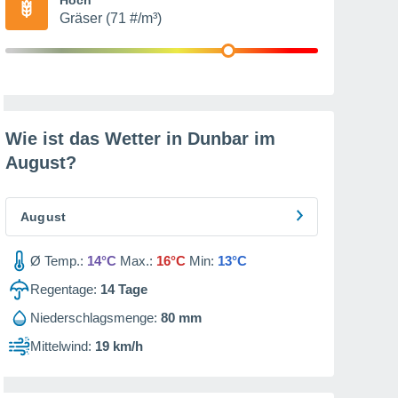
Gräser (71 #/m³)
Wie ist das Wetter in Dunbar im
August
?
August
Ø Temp.:
14°C
Max.:
16°C
Min:
13°C
Regentage:
14
Tage
Niederschlagsmenge:
80 mm
Mittelwind:
19 km/h