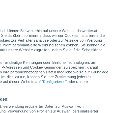
nd
:
46%
ind, können Sie weiterhin auf unsere Website daswetter.at
 Sie darüber informieren, dass wir nur Cookies installieren, die
 Cookies zur Verhaltensanalyse oder zur Anzeige von Werbung
e, nicht personalisierte Werbung sehen können. Sie können die
uf unsere Website zugreifen, indem Sie auf die Schaltfläche
n und
s, eindeutige Kennungen oder ähnliche Technologien, um
Bewölkung
Regenradar
Satelliten
Wettermodelle
 IP-Adressen und Cookie-Kennungen zu speichern, darauf
iten Ihre personenbezogenen Daten möglicherweise auf Grundlage
Um dies zu tun, können Sie Ihre Zustimmung jederzeit
 auf dieser Website auf "
Konfigurieren
" oder unsere
Sonntag
Montag
Dienstag
Mittwoch
9. Aug
10. Aug
11. Aug
12. Aug
ngen:
ät, verwendung reduzierter Daten zur Auswahl von
bung, verwendung von Profilen zur Auswahl personalisierter
60%
30%