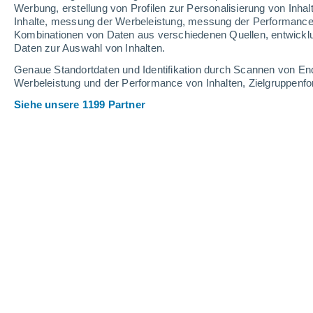
0.2 mm
0.3 mm
Werbung, erstellung von Profilen zur Personalisierung von Inhal
Inhalte, messung der Werbeleistung, messung der Performance v
19°
/
12°
21°
/
14°
17°
/
12°
Kombinationen von Daten aus verschiedenen Quellen, entwickl
Daten zur Auswahl von Inhalten.
28
-
48
km/h
27
-
44
km/h
25
34
-
58
km/h
Genaue Standortdaten und Identifikation durch Scannen von En
Werbeleistung und der Performance von Inhalten, Zielgruppen
Siehe unsere 1199 Partner
Das Wetter für Dunbar Heute
, 6. Augu
teilweise bewöl
16°
17:00
gefühlte T.
16°
vereinzelt Wolk
16°
18:00
gefühlte T.
16°
vereinzelt Wolk
16°
19:00
gefühlte T.
16°
teilweise bewöl
16°
20:00
gefühlte T.
16°