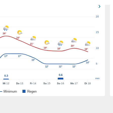
20
15
26°
24°
21°
20°
19°
10
18°
18°
17°
17°
15°
14°
5
12°
12°
12°
0.6
0.3
mm
Mi
12
Do
13
Fr
14
Sa
15
So
16
Mo
17
Di
18
Minimum
Regen