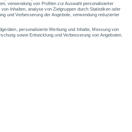
2.4 mm
0.3 mm
ten, verwendung von Profilen zur Auswahl personalisierter
on Inhalten, analyse von Zielgruppen durch Statistiken oder
17°
/
13°
18°
/
11°
22°
/
12°
26°
/
17°
ung und Verbesserung der Angebote, verwendung reduzierter
-
42
km/h
23
-
40
km/h
13
-
25
km/h
23
-
37
km/h
dgeräten, personalisierte Werbung und Inhalte, Messung von
forschung sowie Entwicklung und Verbesserung von Angeboten.
st
kt
Westen
2 niedrig
16
-
27 km/h
LSF:
nein
en
Westen
1 niedrig
21
-
33 km/h
LSF:
nein
en
Westen
0 niedrig
21
-
36 km/h
LSF:
nein
kt
Westen
0 niedrig
17
-
32 km/h
LSF:
nein