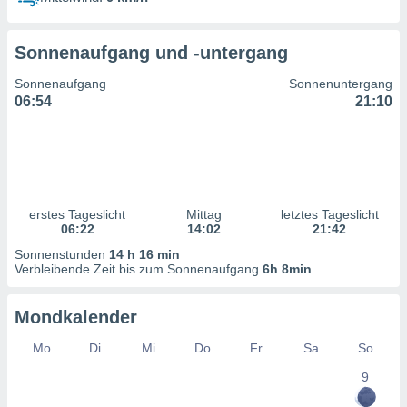
ntwicklung
serung der
Sonnenaufgang und -untergang
g
 Daten zur
Sonnenaufgang
Sonnenuntergang
n Inhalten.
06:54
21:10
ten und
ion durch
on
,
erte
erstes Tageslicht
Mittag
letztes Tageslicht
d Inhalte,
06:22
14:02
21:42
on
Sonnenstunden
14 h 16 min
ung und der
Verbleibende Zeit bis zum Sonnenaufgang
6h 8min
ce von
nforschung
Mondkalender
icklung
serung von
Mo
Di
Mi
Do
Fr
Sa
So
.
9
sere 1199