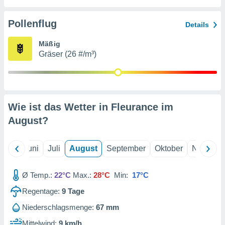
von
erte
Pollenflug
Details
verwendung
n zur
Mäßig
Gräser (26 #/m³)
erter
rstellung
n zur
ierung von
verwendung
Wie ist das Wetter in Fleurance im
n zur
August
?
erter
essung der
ung,
Mai
Juni
Juli
August
September
Oktober
Novembe
er
ce von
analyse von
Ø Temp.:
22°C
Max.:
28°C
Min:
17°C
n durch
Regentage:
9
Tage
 oder
onen von
Niederschlagsmenge:
67 mm
nen
Mittelwind:
9 km/h