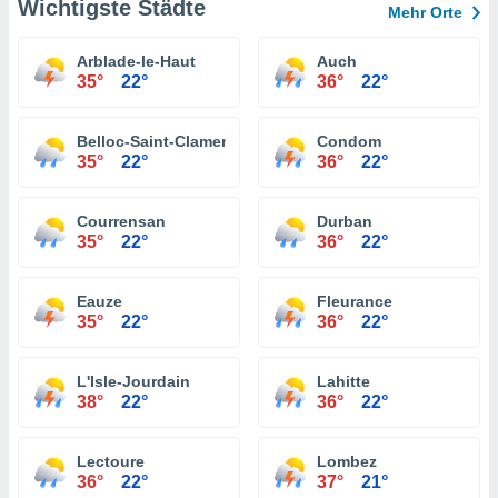
Wichtigste Städte
Mehr Orte
Arblade-le-Haut
Auch
35°
22°
36°
22°
Belloc-Saint-Clamens
Condom
35°
22°
36°
22°
Courrensan
Durban
35°
22°
36°
22°
Eauze
Fleurance
35°
22°
36°
22°
L'Isle-Jourdain
Lahitte
38°
22°
36°
22°
Lectoure
Lombez
36°
22°
37°
21°