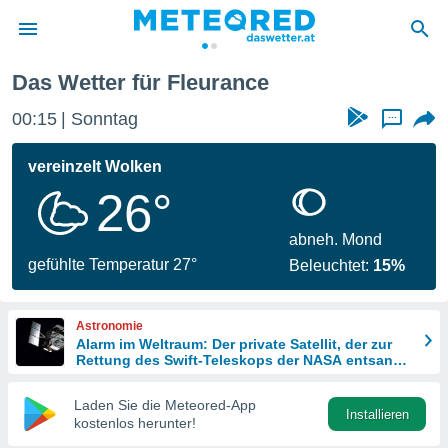
Das Wetter für Fleurance
politik
00:15
Sonntag
...
von
at) wurde
vereinzelt Wolken
uten
26°
m
llen, dass
estellten
abneh. Mond
nen von
gefühlte Temperatur 27°
Beleuchtet:
15%
tät sind.
 diese
er die
Astronomie
Optionen
Alarm im Weltraum: Der private Satellit, der zur
Rettung des Swift-Teleskops der NASA entsandt
wurde
 cookies
Laden Sie die Meteored-App
s adgang
Installieren
kostenlos herunter!
gitale