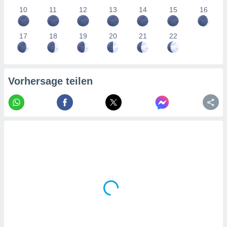
tner
10
11
12
13
14
15
16
17
18
19
20
21
22
Vorhersage teilen