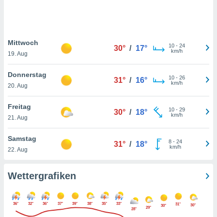
keine
r
analyse
nzeige von
Mittwoch
der
10
-
24
30°
/
17°
km/h
erten
19. Aug
erwenden,
Donnerstag
10
-
26
31°
/
16°
 nicht
km/h
20. Aug
erte
ehen
Freitag
e können
10
-
29
30°
/
18°
km/h
ation von
21. Aug
lehnen und
s
Samstag
8
-
24
31°
/
18°
t auf
km/h
22. Aug
site
 indem Sie
altfläche
Wettergrafiken
 klicken.
Zustimmung
36°
32°
36°
37°
39°
38°
35°
33°
31°
wir und
30°
30°
29°
28°
tner