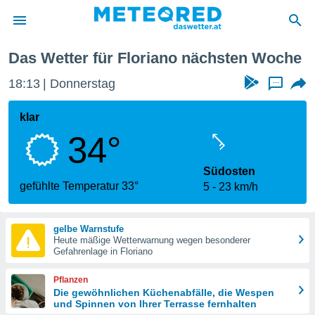
he
Das Wetter für Floriano nächsten Woche
politik
18:13
Donnerstag
...
von
at) wurde
klar
uten
34°
m
llen, dass
estellten
Südosten
nen von
gefühlte Temperatur 33°
5
23 km/h
tät sind.
 diese
er die
gelbe Warnstufe
Optionen
Heute mäßige Wetterwarnung wegen besonderer
Gefahrenlage in Floriano
 cookies
Pflanzen
s adgang
Die gewöhnlichen Küchenabfälle, die Wespen
und Spinnen von Ihrer Terrasse fernhalten
gitale