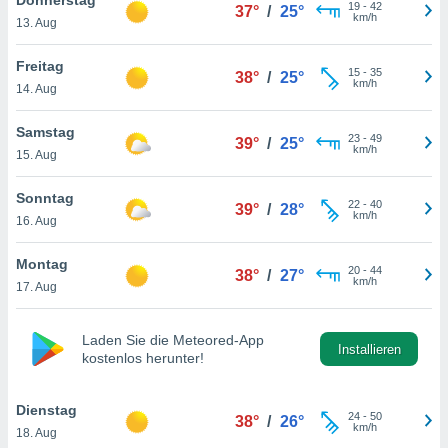
okies oder
19
-
42
37°
/
25°
km/h
13. Aug
 Partner
e es uns
n, das
Freitag
15
-
35
38°
/
25°
uf der
km/h
14. Aug
 verfolgen
lysieren
Samstag
23
-
49
39°
/
25°
km/h
15. Aug
s Profil zu
um Ihnen
ierende
Sonntag
22
-
40
39°
/
28°
nd
km/h
16. Aug
erte Inhalte
. Weitere
Montag
20
-
44
nen finden
38°
/
27°
km/h
17. Aug
rer
tlinie
. Sie
e
Laden Sie die Meteored-App
 jederzeit
Installieren
kostenlos herunter!
, indem Sie
altfläche
stellungen
Dienstag
24
-
50
38°
/
26°
n Rand
km/h
18. Aug
bsite