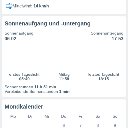
 jederzeit
Mittelwind:
14 km/h
oder der
beitung
hen, indem
Sonnenaufgang und -untergang
ser
f "
Sonnenaufgang
Sonnenuntergang
en
" oder
06:02
17:53
tlinie
es
gør
 under
erstes Tageslicht
Mittag
letztes Tageslicht
ndlingen:
05:40
11:58
18:15
von oder
Sonnenstunden
11 h 51 min
Verbleibende Sonnenstunden
1 min
nen auf
erät,
Mondkalender
g
 Daten zur
Mo
Di
Mi
Do
Fr
Sa
So
on
igen,
6
7
8
9