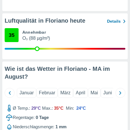
indeutige
 oder
Luftqualität in Floriano heute
en, um
Details
ezogene
Ihren
Annehmbar
35
 dieser
O₃ (88 µg/m³)
P-Adressen
-
 zu
 darauf
n und diese
Wie ist das Wetter in Floriano - MA im
ten. Einige
August
?
rarbeiten
ezogenen
icherweise
Januar
Februar
März
April
Mai
Juni
Juli
age eines
en
Ø Temp.:
29°C
Max.:
35°C
Min:
24°C
, dem Sie
hen
Regentage:
0
Tage
 dies zu
 Sie Ihre
Niederschlagsmenge:
1 mm