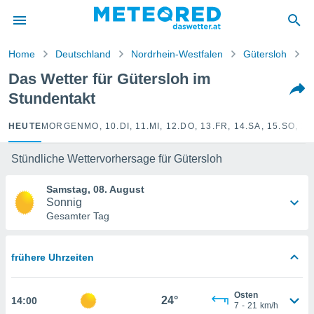
politik
von
Home
Deutschland
Nordrhein-Westfalen
Gütersloh
S
at) wurde
Das Wetter für Gütersloh im
uten
Stundentakt
m
llen, dass
estellten
HEUTE
MORGEN
MO, 10.
DI, 11.
MI, 12.
DO, 13.
FR, 14.
SA, 15.
SO, 16
nen von
tät sind.
Stündliche Wettervorhersage für Gütersloh
 diese
er die
Samstag, 08. August
Optionen
Sonnig
Gesamter Tag
 cookies
s adgang
frühere Uhrzeiten
gitale
ie auf
en basiert,
Osten
24°
14:00
Cookies
7
-
21
km/h