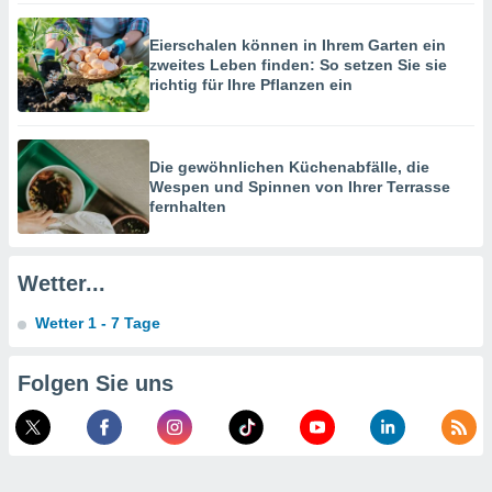
hen, indem
ser
Eierschalen können in Ihrem Garten ein
f "
zweites Leben finden: So setzen Sie sie
en
" oder
richtig für Ihre Pflanzen ein
tlinie
Die gewöhnlichen Küchenabfälle, die
es
Wespen und Spinnen von Ihrer Terrasse
gør
fernhalten
 under
ndlingen:
von oder
Wetter...
nen auf
Wetter 1 - 7 Tage
erät,
g
 Daten zur
Folgen Sie uns
on
igen,
von
erte