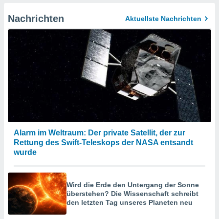
en, um
ezogene
Nachrichten
Aktuellste Nachrichten
Ihren
 dieser
P-Adressen
-
 zu
 darauf
n und diese
ten. Einige
rarbeiten
ezogenen
icherweise
Alarm im Weltraum: Der private Satellit, der zur
age eines
Rettung des Swift-Teleskops der NASA entsandt
en
wurde
, dem Sie
hen
 dies zu
 Sie Ihre
Wird die Erde den Untergang der Sonne
 jederzeit
überstehen? Die Wissenschaft schreibt
oder der
den letzten Tag unseres Planeten neu
beitung