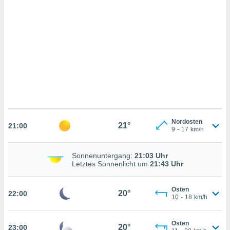
n, das
uf der
 verfolgen
lysieren
s Profil zu
um Ihnen
ierende
nd
erte Inhalte
. Weitere
nen finden
rer
Nordosten
21°
21:00
9
-
17
km/h
tlinie
. Sie
e
 jederzeit
Sonnenuntergang:
21:03 Uhr
, indem Sie
Letztes Sonnenlicht um
21:43 Uhr
altfläche
stellungen
n Rand
Osten
20°
22:00
10
-
18
km/h
bsite
Osten
20°
23:00
IV,