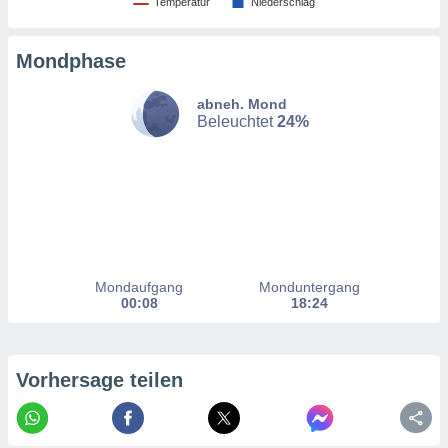
Temperatur
Niederschlag
nzeige von
der
erten
Mondphase
erwenden,
abneh. Mond
 nicht
Beleuchtet
24%
erte
ehen
e können
ation von
lehnen und
s
t auf
site
 indem Sie
Mondaufgang
Monduntergang
altfläche
00:08
18:24
 klicken.
Zustimmung
wir und
Vorhersage teilen
tner
indeutige
 oder