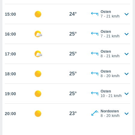
che
en
Osten
 werden,
24°
15:00
7
-
21
km/h
 es uns,
AKZEPTIEREN
häft zu
UND
n und Ihnen
Osten
FORTFAHREN
25°
16:00
hochwertige
7
-
21
km/h
tenlos zur
u stellen.
EINSTELLUNGEN
Osten
25°
17:00
8
-
21
km/h
uf die
he
en und
Osten
25°
18:00
 klicken,
8
-
20
km/h
 auf die
greifen und
er
Osten
25°
19:00
10
-
21
km/h
 aller
,
 davon, ob
Nordosten
23°
20:00
 unsere
8
-
20
km/h
okies oder
 Partner
e es uns