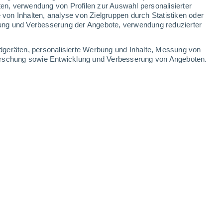
0.3 mm
ten, verwendung von Profilen zur Auswahl personalisierter
on Inhalten, analyse von Zielgruppen durch Statistiken oder
31°
/
17°
23°
/
12°
24°
/
11°
31°
/
14°
ung und Verbesserung der Angebote, verwendung reduzierter
-
52
km/h
14
-
32
km/h
12
-
30
km/h
12
-
25
km/h
dgeräten, personalisierte Werbung und Inhalte, Messung von
forschung sowie Entwicklung und Verbesserung von Angeboten.
ugust
Westen
3 mäßig
5
-
16 km/h
LSF:
6-10
Westen
3 mäßig
6
-
18 km/h
LSF:
6-10
kt
Westen
5 mäßig
7
-
19 km/h
LSF:
6-10
Nordwesten
3 mäßig
6
-
20 km/h
LSF:
6-10