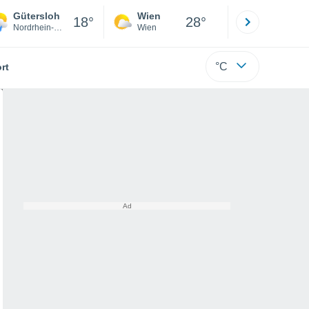
Gütersloh
Wien
Innsbruck
18°
28°
Nordrhein-Westfalen
Wien
Tirol
°C
rt