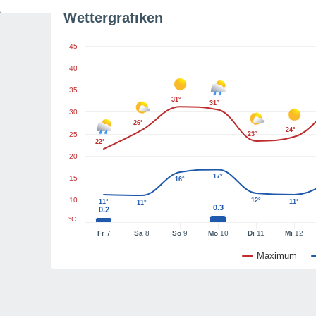
Wettergrafiken
45
40
35
31°
31°
30
26°
24°
25
23°
22°
20
17°
15
16°
10
12°
11°
11°
11°
0.3
0.2
°C
Fr
7
Sa
8
So
9
Mo
10
Di
11
Mi
12
Maximum