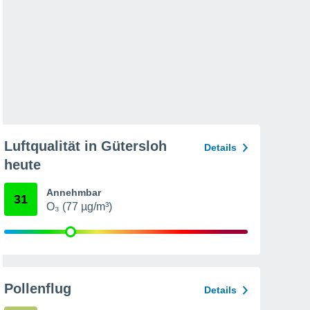
Luftqualität in Gütersloh
Details
heute
Annehmbar
31
O₃ (77 µg/m³)
Pollenflug
Details