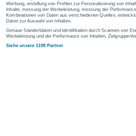
0.2 mm
Werbung, erstellung von Profilen zur Personalisierung von Inhal
Inhalte, messung der Werbeleistung, messung der Performance v
26°
/
11°
31°
/
16°
22°
/
11°
Kombinationen von Daten aus verschiedenen Quellen, entwickl
Daten zur Auswahl von Inhalten.
11
-
21
km/h
15
-
35
km/h
20
7
-
20
km/h
Genaue Standortdaten und Identifikation durch Scannen von En
Werbeleistung und der Performance von Inhalten, Zielgruppen
Siehe unsere 1199 Partner
Das Wetter für Gütersloh Heute
, 7. A
leichter Regen
30%
18°
11:00
0.1 mm
gefühlte T.
18°
leichter Regen
30%
18°
12:00
0.1 mm
gefühlte T.
18°
teilweise bewöl
19°
13:00
gefühlte T.
19°
bedeckt
20°
14:00
gefühlte T.
20°