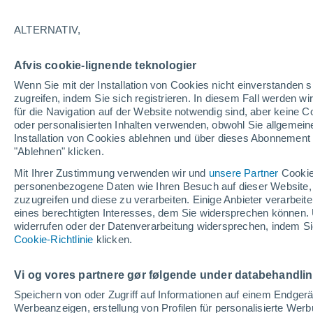
18°
ALTERNATIV,
30%
Afvis cookie-lignende teknologier
gefühlte Temperatur 18°
0.1 mm
Wenn Sie mit der Installation von Cookies nicht einverstanden s
zugreifen, indem Sie sich registrieren. In diesem Fall werden wir
für die Navigation auf der Website notwendig sind, aber keine
oder personalisierten Inhalten verwenden, obwohl Sie allgemein
Pflanzen
Installation von Cookies ablehnen und über dieses Abonnement a
Die gewöhnlichen Küchenabfälle, die Wespe
Spinnen von Ihrer Terrasse fernhalten
"Ablehnen" klicken.
Mit Ihrer Zustimmung verwenden wir und
unsere Partner
Cookie
Wetter 1 - 7 Tage
Aktuell
Vorhersagekarte für Rege
personenbezogene Daten wie Ihren Besuch auf dieser Website,
zuzugreifen und diese zu verarbeiten. Einige Anbieter verarbe
eines berechtigten Interesses, dem Sie widersprechen können. 
widerrufen oder der Datenverarbeitung widersprechen, indem Sie
Morgen
Sonntag
Cookie-Richtlinie
Heute
klicken.
8. Aug
9. Aug
7. Aug
Vi og vores partnere gør følgende under databehandli
Speichern von oder Zugriff auf Informationen auf einem Endger
Werbeanzeigen, erstellung von Profilen für personalisierte Wer
30%