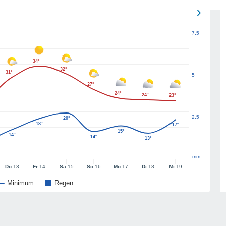
7.5
34°
32°
31°
5
27°
24°
24°
23°
2.5
20°
18°
17°
15°
14°
14°
13°
mm
Do
13
Fr
14
Sa
15
So
16
Mo
17
Di
18
Mi
19
Minimum
Regen