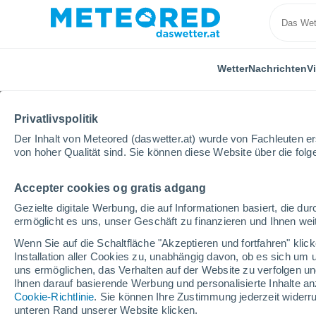
Wetter
Nachrichten
V
Privatlivspolitik
Der Inhalt von Meteored (daswetter.at) wurde von Fachleuten erst
von hoher Qualität sind. Sie können diese Website über die fol
Accepter cookies og gratis adgang
Home
Deutschland
Nordrhein-Westfalen
Güter
Gezielte digitale Werbung, die auf Informationen basiert, die 
ermöglicht es uns, unser Geschäft zu finanzieren und Ihnen weit
Das Wetter für Gütersl
Wenn Sie auf die Schaltfläche "Akzeptieren und fortfahren" kli
Installation aller Cookies zu, unabhängig davon, ob es sich um 
11:03
Freitag
uns ermöglichen, das Verhalten auf der Website zu verfolgen und
Ihnen darauf basierende Werbung und personalisierte Inhalte an
Cookie-Richtlinie
. Sie können Ihre Zustimmung jederzeit widerru
leichter Regen
unteren Rand unserer Website klicken.