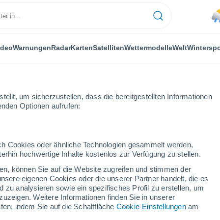
ideo
Warnungen
Radar
Karten
Satelliten
Wettermodelle
Welt
Winterspo
ellt, um sicherzustellen, dass die bereitgestellten Informationen
genden Optionen aufrufen:
sloh
durch Cookies oder ähnliche Technologien gesammelt werden,
erhin hochwertige Inhalte kostenlos zur Verfügung zu stellen.
oh
cken, können Sie auf die Website zugreifen und stimmen der
unsere eigenen Cookies oder die unserer Partner handelt, die es
...
 zu analysieren sowie ein spezifisches Profil zu erstellen, um
zuzeigen. Weitere Informationen finden Sie in unserer
Stündlich
fen, indem Sie auf die Schaltfläche
Cookie-Einstellungen
am
Leichter Regen in den nächsten
Stunden