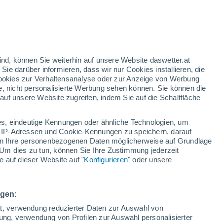
ind, können Sie weiterhin auf unsere Website daswetter.at
 Sie darüber informieren, dass wir nur Cookies installieren, die
 Cookies zur Verhaltensanalyse oder zur Anzeige von Werbung
e, nicht personalisierte Werbung sehen können. Sie können die
uf unsere Website zugreifen, indem Sie auf die Schaltfläche
n und
s, eindeutige Kennungen oder ähnliche Technologien, um
n
Regenradar
Satelliten
Wettermodelle
 IP-Adressen und Cookie-Kennungen zu speichern, darauf
iten Ihre personenbezogenen Daten möglicherweise auf Grundlage
Um dies zu tun, können Sie Ihre Zustimmung jederzeit
 auf dieser Website auf "
Konfigurieren
" oder unsere
Montag
Dienstag
Mittwoch
Donnerstag
10. Aug
11. Aug
12. Aug
13. Aug
ngen:
ät, verwendung reduzierter Daten zur Auswahl von
bung, verwendung von Profilen zur Auswahl personalisierter
40%