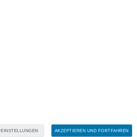
Mondkalender
Mo
Di
Mi
Do
Fr
Sa
So
7
8
9
10
11
12
13
14
15
16
17
18
19
20
EINSTELLUNGEN
AKZEPTIEREN UND FORTFAHREN