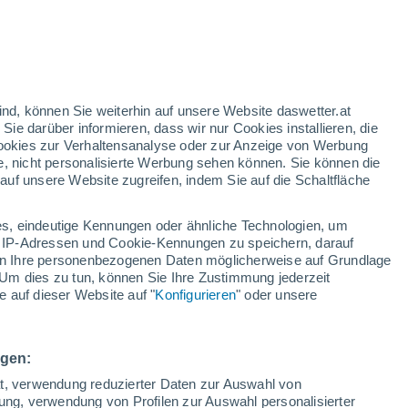
h
ind, können Sie weiterhin auf unsere Website daswetter.at
 Sie darüber informieren, dass wir nur Cookies installieren, die
 Cookies zur Verhaltensanalyse oder zur Anzeige von Werbung
e, nicht personalisierte Werbung sehen können. Sie können die
uf unsere Website zugreifen, indem Sie auf die Schaltfläche
ur
dt
s, eindeutige Kennungen oder ähnliche Technologien, um
Bewölkung
Regenradar
Satelliten
Wettermodelle
 IP-Adressen und Cookie-Kennungen zu speichern, darauf
iten Ihre personenbezogenen Daten möglicherweise auf Grundlage
Um dies zu tun, können Sie Ihre Zustimmung jederzeit
 auf dieser Website auf "
Konfigurieren
" oder unsere
ienstag
Mittwoch
Donnerstag
Freitag
11. Aug
12. Aug
13. Aug
14. Aug
ngen:
ät, verwendung reduzierter Daten zur Auswahl von
bung, verwendung von Profilen zur Auswahl personalisierter