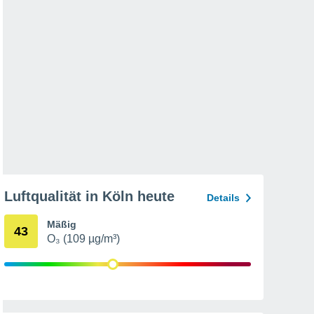
Luftqualität in Köln heute
Details
Mäßig
43
O₃ (109 µg/m³)