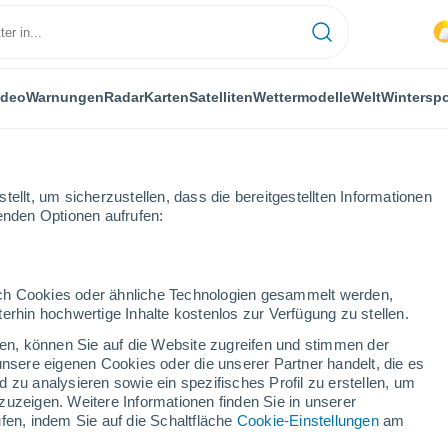
ideo
Warnungen
Radar
Karten
Satelliten
Wettermodelle
Welt
Winterspo
ellt, um sicherzustellen, dass die bereitgestellten Informationen
genden Optionen aufrufen:
durch Cookies oder ähnliche Technologien gesammelt werden,
erhin hochwertige Inhalte kostenlos zur Verfügung zu stellen.
cken, können Sie auf die Website zugreifen und stimmen der
unsere eigenen Cookies oder die unserer Partner handelt, die es
...
 zu analysieren sowie ein spezifisches Profil zu erstellen, um
zuzeigen. Weitere Informationen finden Sie in unserer
Stündlich
fen, indem Sie auf die Schaltfläche
Cookie-Einstellungen
am
Bewölkte Abschnitte in den
nächsten Stunden