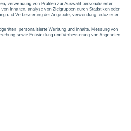
ten, verwendung von Profilen zur Auswahl personalisierter
on Inhalten, analyse von Zielgruppen durch Statistiken oder
25°
/
15°
29°
/
13°
33°
/
16°
35°
/
19°
ung und Verbesserung der Angebote, verwendung reduzierter
-
29
km/h
12
-
28
km/h
11
-
25
km/h
11
-
24
km/h
dgeräten, personalisierte Werbung und Inhalte, Messung von
forschung sowie Entwicklung und Verbesserung von Angeboten.
en
Osten
6 hoch
4
-
19 km/h
LSF:
15-25
Osten
5 mäßig
3
-
18 km/h
LSF:
6-10
Osten
4 mäßig
3
-
18 km/h
LSF:
6-10
en
Osten
3 mäßig
4
-
18 km/h
LSF:
6-10