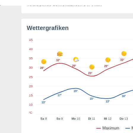
Verbleibende Sonnenstunden
8 h 4 min
Wettergrafiken
45
40
35
33°
32°
29°
29°
30
28°
25°
25
20
19°
15
17°
16°
15°
13°
13°
10
°C
Sa
8
So
9
Mo
10
Di
11
Mi
12
Do
13
Maximum