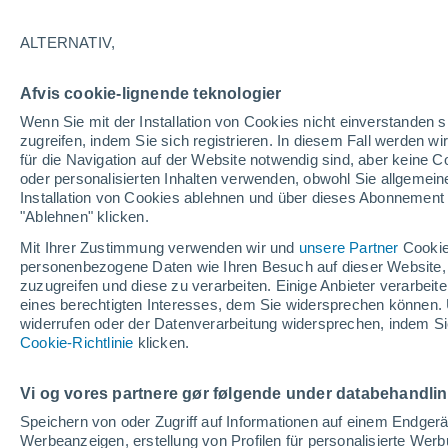
26°
ALTERNATIV,
UV
6 hoc
Afvis cookie-lignende teknologier
gefühlte Temperatur 26°
LSF
15-25
Wenn Sie mit der Installation von Cookies nicht einverstanden s
zugreifen, indem Sie sich registrieren. In diesem Fall werden wir
für die Navigation auf der Website notwendig sind, aber keine
oder personalisierten Inhalten verwenden, obwohl Sie allgemein
Astronomie
Installation von Cookies ablehnen und über dieses Abonnement a
Alarm im Weltraum: Der private Satellit, der z
Rettung des Swift-Teleskops der NASA entsan
"Ablehnen" klicken.
wurde
Mit Ihrer Zustimmung verwenden wir und
unsere Partner
Cookie
Wetter 1 - 7 Tage
Aktuell
Vorhersagekarte für die 
personenbezogene Daten wie Ihren Besuch auf dieser Website,
zuzugreifen und diese zu verarbeiten. Einige Anbieter verarbe
eines berechtigten Interesses, dem Sie widersprechen können. 
widerrufen oder der Datenverarbeitung widersprechen, indem Sie
Morgen
Montag
D
Cookie-Richtlinie
Heute
klicken.
9. Aug
10. Aug
8. Aug
Vi og vores partnere gør følgende under databehandli
Speichern von oder Zugriff auf Informationen auf einem Endger
Werbeanzeigen, erstellung von Profilen für personalisierte Wer