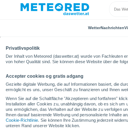
Wetter
Nachrichten
V
Privatlivspolitik
Der Inhalt von Meteored (daswetter.at) wurde von Fachleuten erst
von hoher Qualität sind. Sie können diese Website über die fol
Accepter cookies og gratis adgang
Home
Deutschland
Nordrhein-Westfalen
Köln
Gezielte digitale Werbung, die auf Informationen basiert, die 
ermöglicht es uns, unser Geschäft zu finanzieren und Ihnen weit
Das Wetter für Köln
Wenn Sie auf die Schaltfläche "Akzeptieren und fortfahren" kli
Installation aller Cookies zu, unabhängig davon, ob es sich um 
13:40
Samstag
uns ermöglichen, das Verhalten auf der Website zu verfolgen und
Ihnen darauf basierende Werbung und personalisierte Inhalte an
Cookie-Richtlinie
. Sie können Ihre Zustimmung jederzeit widerru
vereinzelt Wolken
unteren Rand unserer Website klicken.