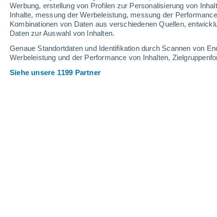
Werbung, erstellung von Profilen zur Personalisierung von Inhal
Inhalte, messung der Werbeleistung, messung der Performance v
32°
/
17°
29°
/
19°
28°
/
13°
Kombinationen von Daten aus verschiedenen Quellen, entwickl
Daten zur Auswahl von Inhalten.
15
-
36
km/h
19
-
45
km/h
11
11
-
28
km/h
Genaue Standortdaten und Identifikation durch Scannen von En
Werbeleistung und der Performance von Inhalten, Zielgruppen
Siehe unsere 1199 Partner
Das Wetter für Köln Heute
, 8. August
vereinzelt Wolk
26°
14:00
gefühlte T.
26°
klar
27°
15:00
gefühlte T.
26°
klar
28°
16:00
gefühlte T.
27°
vereinzelt Wolk
28°
17:00
gefühlte T.
27°