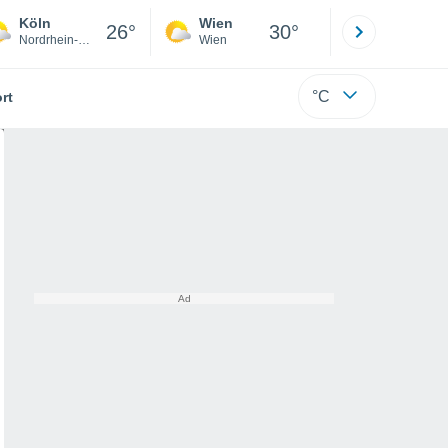
Köln
Wien
Innsbruck
26°
30°
Nordrhein-Westfalen
Wien
Tirol
°C
rt