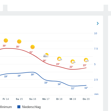
10
35°
35°
7.5
31°
26°
23°
5
23°
22°
20°
19°
19°
2.5
15°
14°
11°
11°
mm
Fr
14
Sa
15
So
16
Mo
17
Di
18
Mi
19
Do
20
Minimum
Niederschlag