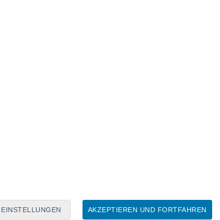
Mondkalender
Mo
Di
Mi
Do
Fr
Sa
So
8
9
10
11
12
13
14
15
16
17
18
19
20
21
EINSTELLUNGEN
AKZEPTIEREN UND FORTFAHREN