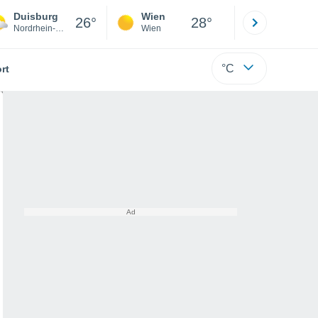
Duisburg
Wien
Innsbruck
26°
28°
Nordrhein-Westfalen
Wien
Tirol
°C
rt