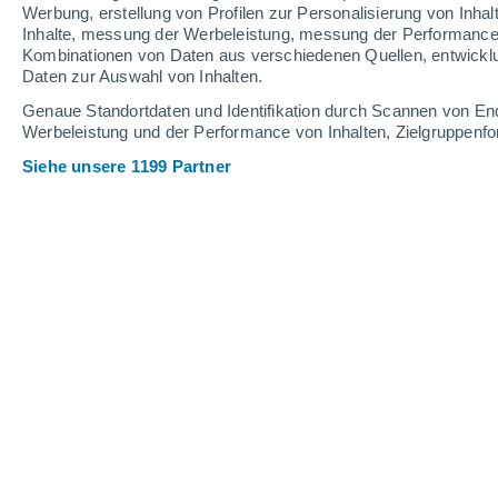
Werbung, erstellung von Profilen zur Personalisierung von Inhal
Inhalte, messung der Werbeleistung, messung der Performance v
28°
/
19°
25°
/
14°
31°
/
18°
Kombinationen von Daten aus verschiedenen Quellen, entwickl
Daten zur Auswahl von Inhalten.
18
-
45
km/h
14
-
31
km/h
13
9
-
27
km/h
Genaue Standortdaten und Identifikation durch Scannen von En
Werbeleistung und der Performance von Inhalten, Zielgruppen
Siehe unsere 1199 Partner
Das Wetter für Duisburg Heute
, 9. Au
vereinzelt Wolk
26°
11:00
gefühlte T.
26°
vereinzelt Wolk
28°
12:00
gefühlte T.
27°
vereinzelt Wolk
29°
13:00
gefühlte T.
28°
vereinzelt Wolk
30°
14:00
gefühlte T.
29°