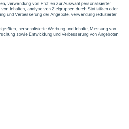
ten, verwendung von Profilen zur Auswahl personalisierter
on Inhalten, analyse von Zielgruppen durch Statistiken oder
29°
/
14°
34°
/
17°
36°
/
21°
34°
/
20°
ung und Verbesserung der Angebote, verwendung reduzierter
-
30
km/h
12
-
29
km/h
11
-
32
km/h
9
-
37
km/h
dgeräten, personalisierte Werbung und Inhalte, Messung von
forschung sowie Entwicklung und Verbesserung von Angeboten.
gust
en
Südwesten
3 mäßig
5
-
18 km/h
LSF:
6-10
en
Westen
4 mäßig
5
-
19 km/h
LSF:
6-10
en
Westen
5 mäßig
6
-
22 km/h
LSF:
6-10
en
Westen
6 hoch
8
-
26 km/h
LSF:
15-25