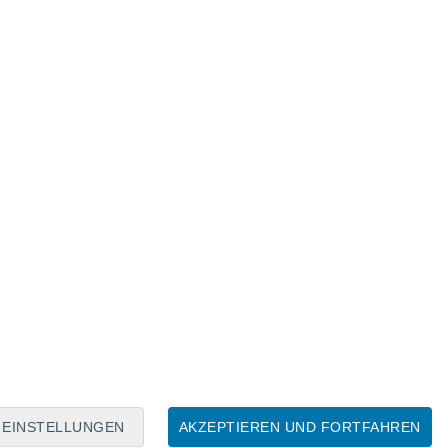
Mondkalender
Mo
Di
Mi
Do
Fr
Sa
So
9
10
11
12
13
14
15
16
17
18
19
20
21
22
EINSTELLUNGEN
AKZEPTIEREN UND FORTFAHREN