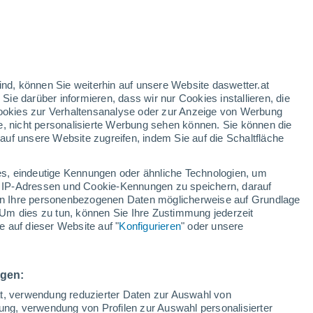
ig
ind, können Sie weiterhin auf unsere Website daswetter.at
 Sie darüber informieren, dass wir nur Cookies installieren, die
 Cookies zur Verhaltensanalyse oder zur Anzeige von Werbung
e, nicht personalisierte Werbung sehen können. Sie können die
uf unsere Website zugreifen, indem Sie auf die Schaltfläche
ur
dt
s, eindeutige Kennungen oder ähnliche Technologien, um
Bewölkung
Regenradar
Satelliten
Wettermodelle
 IP-Adressen und Cookie-Kennungen zu speichern, darauf
iten Ihre personenbezogenen Daten möglicherweise auf Grundlage
Um dies zu tun, können Sie Ihre Zustimmung jederzeit
 auf dieser Website auf "
Konfigurieren
" oder unsere
ittwoch
Donnerstag
Freitag
Samstag
12. Aug
13. Aug
14. Aug
15. Aug
ngen:
ät, verwendung reduzierter Daten zur Auswahl von
bung, verwendung von Profilen zur Auswahl personalisierter