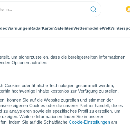
ideo
Warnungen
Radar
Karten
Satelliten
Wettermodelle
Welt
Winterspo
ellt, um sicherzustellen, dass die bereitgestellten Informationen
genden Optionen aufrufen:
urg
durch Cookies oder ähnliche Technologien gesammelt werden,
erhin hochwertige Inhalte kostenlos zur Verfügung zu stellen.
g
cken, können Sie auf die Website zugreifen und stimmen der
unsere eigenen Cookies oder die unserer Partner handelt, die es
...
 zu analysieren sowie ein spezifisches Profil zu erstellen, um
zuzeigen. Weitere Informationen finden Sie in unserer
Stündlich
fen, indem Sie auf die Schaltfläche
Cookie-Einstellungen
am
Bewölkter Himmel für die
nächsten Stunden