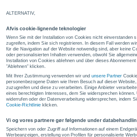
26°
ALTERNATIV,
UV
3 mäß
Afvis cookie-lignende teknologier
gefühlte Temperatur 26°
LSF
6-10
Wenn Sie mit der Installation von Cookies nicht einverstanden s
zugreifen, indem Sie sich registrieren. In diesem Fall werden wir
für die Navigation auf der Website notwendig sind, aber keine
oder personalisierten Inhalten verwenden, obwohl Sie allgemein
Astronomie
Installation von Cookies ablehnen und über dieses Abonnement a
Alarm im Weltraum: Der private Satellit, der z
Rettung des Swift-Teleskops der NASA entsan
"Ablehnen" klicken.
wurde
Mit Ihrer Zustimmung verwenden wir und
unsere Partner
Cookie
Wetter 1 - 7 Tage
Aktuell
Vorhersagekarte für die 
personenbezogene Daten wie Ihren Besuch auf dieser Website,
zuzugreifen und diese zu verarbeiten. Einige Anbieter verarbe
eines berechtigten Interesses, dem Sie widersprechen können. 
widerrufen oder der Datenverarbeitung widersprechen, indem Sie
Morgen
Dienstag
M
Cookie-Richtlinie
Heute
klicken.
10. Aug
11. Aug
9. Aug
Vi og vores partnere gør følgende under databehandli
Speichern von oder Zugriff auf Informationen auf einem Endger
Werbeanzeigen, erstellung von Profilen für personalisierte Wer