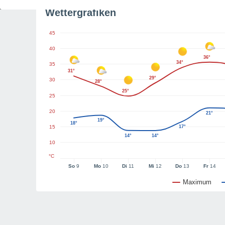
Wettergrafiken
45
40
36°
34°
35
31°
29°
30
28°
25°
25
20
21°
19°
18°
15
17°
14°
14°
10
°C
So
9
Mo
10
Di
11
Mi
12
Do
13
Fr
14
Maximum