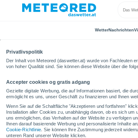
Wetter
Nachrichten
V
Privatlivspolitik
Der Inhalt von Meteored (daswetter.at) wurde von Fachleuten erst
von hoher Qualität sind. Sie können diese Website über die fol
Accepter cookies og gratis adgang
Home
Deutschland
Nordrhein-Westfalen
Duisb
Gezielte digitale Werbung, die auf Informationen basiert, die 
ermöglicht es uns, unser Geschäft zu finanzieren und Ihnen weit
Das Wetter für Duisbur
Wenn Sie auf die Schaltfläche "Akzeptieren und fortfahren" kli
Installation aller Cookies zu, unabhängig davon, ob es sich um 
10:58
Sonntag
uns ermöglichen, das Verhalten auf der Website zu verfolgen und
Ihnen darauf basierende Werbung und personalisierte Inhalte an
Cookie-Richtlinie
. Sie können Ihre Zustimmung jederzeit widerru
vereinzelt Wolken
unteren Rand unserer Website klicken.