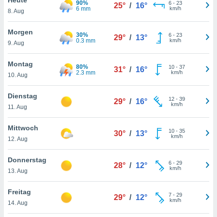
90%
okies oder
6
-
23
25°
/
16°
6 mm
km/h
8. Aug
 Partner
e es uns
n, das
Morgen
30%
6
-
23
29°
/
13°
uf der
0.3 mm
km/h
9. Aug
 verfolgen
lysieren
Montag
80%
10
-
37
31°
/
16°
2.3 mm
km/h
10. Aug
s Profil zu
um Ihnen
ierende
Dienstag
12
-
39
29°
/
16°
nd
km/h
11. Aug
erte Inhalte
. Weitere
Mittwoch
10
-
35
nen finden
30°
/
13°
km/h
12. Aug
rer
tlinie
. Sie
Donnerstag
e
6
-
29
28°
/
12°
km/h
 jederzeit
13. Aug
, indem Sie
altfläche
Freitag
7
-
29
stellungen
29°
/
12°
km/h
14. Aug
n Rand
bsite