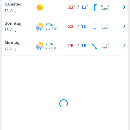
Samstag
5
-
24
32°
/
13°
km/h
15. Aug
IV,
Sonntag
60%
7
-
35
33°
/
15°
kie-
0.8 mm
km/h
16. Aug
er
Montag
70%
7
-
27
26°
/
16°
it der
0.9 mm
km/h
17. Aug
n von
cht
den sind,
 weiterhin
 Website
t
 indem Sie
ieren. In
l werden
über
, dass wir
s
, die für die
auf der
twendig