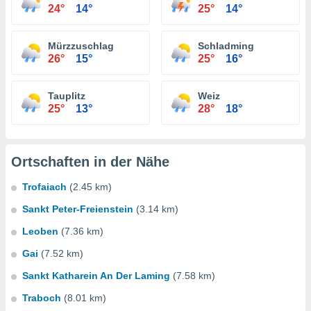
24°
14°
25°
14°
Mürzzuschlag
Schladming
26°
15°
25°
16°
Tauplitz
Weiz
25°
13°
28°
18°
Ortschaften in der Nähe
Trofaiach
(2.45 km)
Sankt Peter-Freienstein
(3.14 km)
Leoben
(7.36 km)
Gai
(7.52 km)
Sankt Katharein An Der Laming
(7.58 km)
Traboch
(8.01 km)