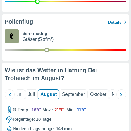
von
erte
verwendung
Pollenflug
Details
n zur
Sehr niedrig
erter
Gräser (5 #/m³)
rstellung
n zur
ierung von
verwendung
n zur
Wie ist das Wetter in Hafning Bei
erter
Trofaiach im
August
?
essung der
ung,
er
Mai
Juni
Juli
August
September
Oktober
Novembe
ce von
analyse von
n durch
Ø Temp.:
16°C
Max.:
21°C
Min:
11°C
 oder
onen von
Regentage:
18
Tage
nen
Niederschlagsmenge:
148 mm