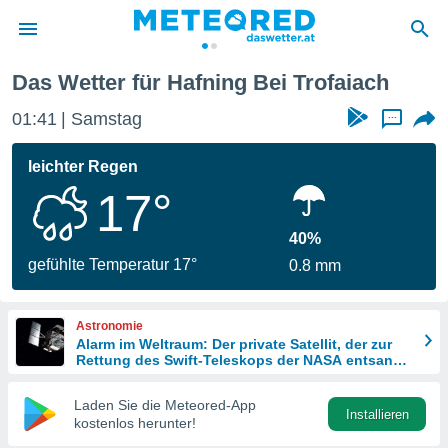
Das Wetter für Hafning Bei Trofaiach
politik
01:41
Samstag
...
von
at) wurde
leichter Regen
uten
17°
m
llen, dass
estellten
40%
nen von
gefühlte Temperatur 17°
0.8 mm
tät sind.
 diese
er die
Astronomie
Optionen
Alarm im Weltraum: Der private Satellit, der zur
Rettung des Swift-Teleskops der NASA entsandt
wurde
 cookies
Laden Sie die Meteored-App
s adgang
Installieren
kostenlos herunter!
gitale