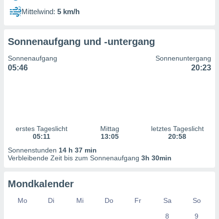
ntwicklung
Mittelwind:
5 km/h
serung der
g
Sonnenaufgang und -untergang
 Daten zur
n Inhalten.
Sonnenaufgang
Sonnenuntergang
05:46
20:23
ten und
ion durch
on
,
erte
d Inhalte,
erstes Tageslicht
Mittag
letztes Tageslicht
on
05:11
13:05
20:58
ung und der
ce von
Sonnenstunden
14 h 37 min
Verbleibende Zeit bis zum Sonnenaufgang
3h 30min
nforschung
icklung
Mondkalender
serung von
.
Mo
Di
Mi
Do
Fr
Sa
So
sere 1199
8
9