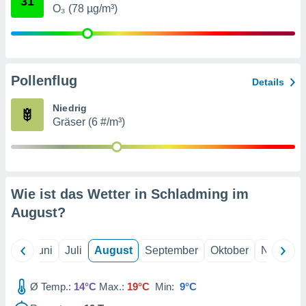
31
von
O₃ (78 µg/m³)
erte
verwendung
n zur
Pollenflug
erter
Details
rstellung
n zur
Niedrig
ierung von
Gräser (6 #/m³)
verwendung
n zur
erter
essung der
Wie ist das Wetter in Schladming im
ung,
er
August
?
ce von
analyse von
n durch
Mai
Juni
Juli
August
September
Oktober
Novembe
 oder
onen von
Ø Temp.:
14°C
Max.:
19°C
Min:
9°C
nen