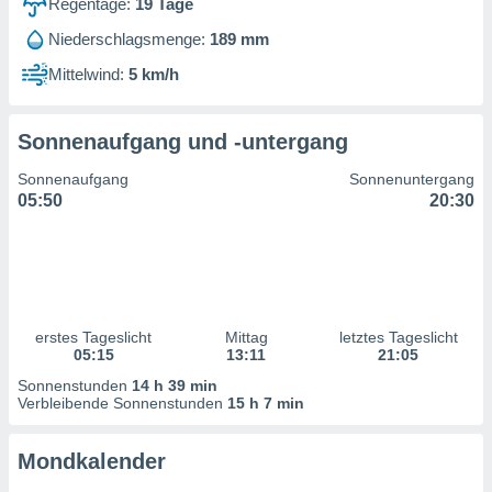
Regentage:
19
Tage
ntwicklung
serung der
Niederschlagsmenge:
189 mm
g
Mittelwind:
5 km/h
 Daten zur
n Inhalten.
Sonnenaufgang und -untergang
ten und
Sonnenaufgang
Sonnenuntergang
ion durch
05:50
20:30
on
,
erte
d Inhalte,
on
ung und der
ce von
erstes Tageslicht
Mittag
letztes Tageslicht
05:15
13:11
21:05
nforschung
Sonnenstunden
14 h 39 min
icklung
Verbleibende Sonnenstunden
15 h 7 min
serung von
.
Mondkalender
sere 1199