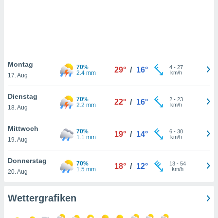
keine
r
analyse
nzeige von
der
erten
erwenden,
Montag
70%
4
-
27
29°
/
16°
2.4 mm
km/h
17. Aug
 nicht
erte
Dienstag
ehen
70%
2
-
23
22°
/
16°
2.2 mm
km/h
18. Aug
e können
ation von
lehnen und
Mittwoch
70%
6
-
30
19°
/
14°
s
1.1 mm
km/h
19. Aug
t auf
site
Donnerstag
70%
 indem Sie
13
-
54
18°
/
12°
1.5 mm
km/h
20. Aug
altfläche
 klicken.
Wettergrafiken
Zustimmung
wir und
tner