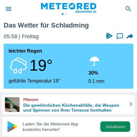
Das Wetter für Schladming
politik
05:58
Freitag
...
von
at) wurde
leichter Regen
uten
19°
m
llen, dass
estellten
30%
nen von
gefühlte Temperatur 19°
0.1 mm
tät sind.
 diese
er die
Pflanzen
Optionen
Die gewöhnlichen Küchenabfälle, die Wespen
und Spinnen von Ihrer Terrasse fernhalten
 cookies
Laden Sie die Meteored-App
s adgang
Installieren
kostenlos herunter!
gitale