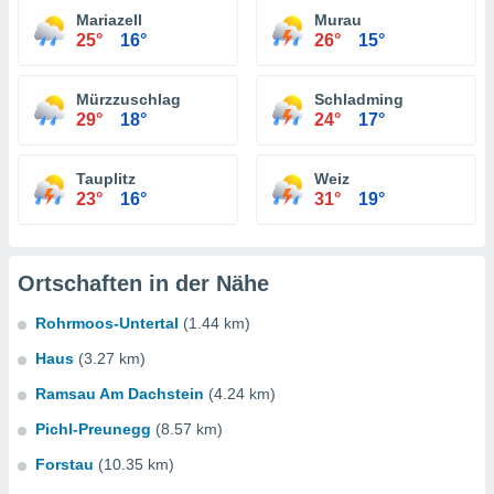
Mariazell
Murau
25°
16°
26°
15°
Mürzzuschlag
Schladming
29°
18°
24°
17°
Tauplitz
Weiz
23°
16°
31°
19°
Ortschaften in der Nähe
Rohrmoos-Untertal
(1.44 km)
Haus
(3.27 km)
Ramsau Am Dachstein
(4.24 km)
Pichl-Preunegg
(8.57 km)
Forstau
(10.35 km)