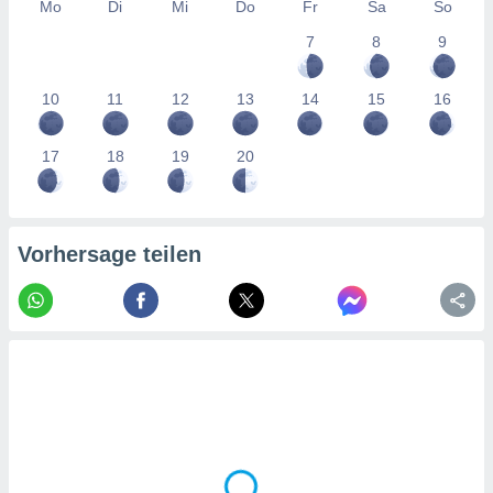
tner
Mo
Di
Mi
Do
Fr
Sa
So
7
8
9
10
11
12
13
14
15
16
17
18
19
20
Vorhersage teilen