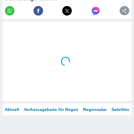
tner
Aktuell
Vorhersagekarte für Regen
Regenradar
Satelliten