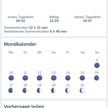
ntwicklung
serung der
g
erstes Tageslicht
Mittag
letztes Tageslicht
 Daten zur
05:52
12:29
19:07
n Inhalten.
Sonnenstunden
12 h 31 min
Verbleibende Sonnenstunden
6 h 45 min
ten und
ion durch
Mondkalender
on
,
Mo
Di
Mi
Do
Fr
Sa
So
erte
9
d Inhalte,
on
ung und der
10
11
12
13
14
15
16
ce von
nforschung
17
18
19
20
21
22
icklung
serung von
.
sere 1199
Vorhersage teilen