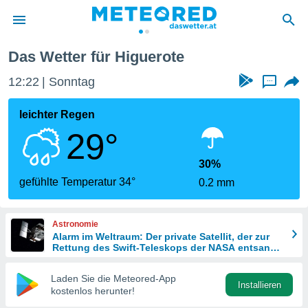
Das Wetter für Higuerote
politik
12:22
Sonntag
...
von
at) wurde
leichter Regen
uten
29°
m
llen, dass
estellten
30%
nen von
gefühlte Temperatur 34°
0.2 mm
tät sind.
 diese
er die
Astronomie
Optionen
Alarm im Weltraum: Der private Satellit, der zur
Rettung des Swift-Teleskops der NASA entsandt
wurde
 cookies
Laden Sie die Meteored-App
s adgang
Installieren
kostenlos herunter!
gitale