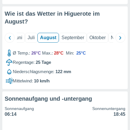
von
erte
Wie ist das Wetter in Higuerote im
verwendung
August
?
n zur
erter
Mai
Juni
Juli
August
September
Oktober
Novembe
rstellung
n zur
ierung von
Ø Temp.:
26°C
Max.:
28°C
Min:
25°C
verwendung
n zur
Regentage:
25
Tage
Niederschlagsmenge:
122 mm
erter
essung der
Mittelwind:
10 km/h
ung,
er
ce von
Sonnenaufgang und -untergang
analyse von
n durch
Sonnenaufgang
Sonnenuntergang
 oder
06:14
18:45
onen von
nen