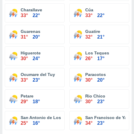
Charallave
Cúa
33°
22°
33°
22°
Guarenas
Guatire
31°
20°
32°
21°
Higuerote
Los Teques
30°
24°
26°
17°
Ocumare del Tuy
Paracotos
33°
23°
30°
20°
Petare
Rio Chico
29°
18°
30°
23°
San Antonio de Los Altos
San Francisco de Yare
25°
16°
34°
23°