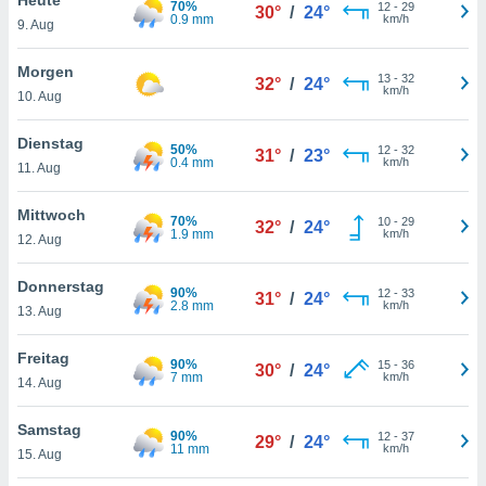
70%
okies oder
12
-
29
30°
/
24°
0.9 mm
km/h
9. Aug
 Partner
e es uns
n, das
Morgen
13
-
32
32°
/
24°
uf der
km/h
10. Aug
 verfolgen
lysieren
Dienstag
50%
12
-
32
31°
/
23°
0.4 mm
km/h
11. Aug
s Profil zu
um Ihnen
ierende
Mittwoch
70%
10
-
29
32°
/
24°
nd
1.9 mm
km/h
12. Aug
erte Inhalte
. Weitere
Donnerstag
90%
12
-
33
nen finden
31°
/
24°
2.8 mm
km/h
13. Aug
rer
tlinie
. Sie
Freitag
e
90%
15
-
36
30°
/
24°
7 mm
km/h
 jederzeit
14. Aug
, indem Sie
altfläche
Samstag
90%
12
-
37
stellungen
29°
/
24°
11 mm
km/h
15. Aug
n Rand
bsite