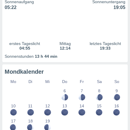
Sonnenaufgang
Sonnenuntergang
ntwicklung
05:22
19:05
serung der
g
 Daten zur
n Inhalten.
erstes Tageslicht
Mittag
letztes Tageslicht
ten und
04:55
12:14
19:33
ion durch
on
Sonnenstunden
13 h 44 min
,
erte
Mondkalender
d Inhalte,
on
Mo
Di
Mi
Do
Fr
Sa
So
ung und der
ce von
6
7
8
9
nforschung
icklung
10
11
12
13
14
15
16
serung von
.
17
18
19
sere 1199