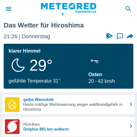
Das Wetter für Hiroshima
politik
21:26
Donnerstag
...
von
at) wurde
klarer Himmel
uten
29°
m
llen, dass
estellten
Osten
nen von
gefühlte Temperatur 31°
20
42 km/h
tät sind.
 diese
er die
gelbe Warnstufe
Optionen
Heute mäßige Wetterwarnung wegen waldbrandgefahr in
Hiroshima
 cookies
Hurrikan
s adgang
Dolphin 891 km entfernt
gitale