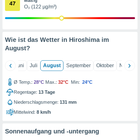
Mäßig
von
47
O₃ (122 µg/m³)
erte
verwendung
n zur
erter
Wie ist das Wetter in Hiroshima im
rstellung
August
?
n zur
ierung von
verwendung
Mai
Juni
Juli
August
September
Oktober
Novembe
n zur
erter
Ø Temp.:
28°C
Max.:
32°C
Min:
24°C
essung der
ung,
Regentage:
13
Tage
er
ce von
Niederschlagsmenge:
131 mm
analyse von
Mittelwind:
8 km/h
n durch
 oder
onen von
Sonnenaufgang und -untergang
nen