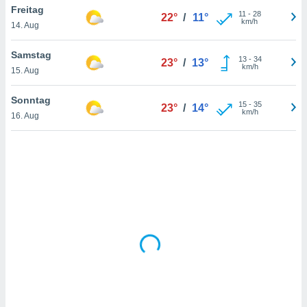
Freitag
11
-
28
22°
/
11°
km/h
14. Aug
IV,
Samstag
13
-
34
23°
/
13°
kie-
km/h
15. Aug
er
Sonntag
15
-
35
23°
/
14°
it der
km/h
16. Aug
n von
cht
den sind,
 weiterhin
 Website
t
 indem Sie
ieren. In
l werden
über
, dass wir
s
, die für die
auf der
twendig