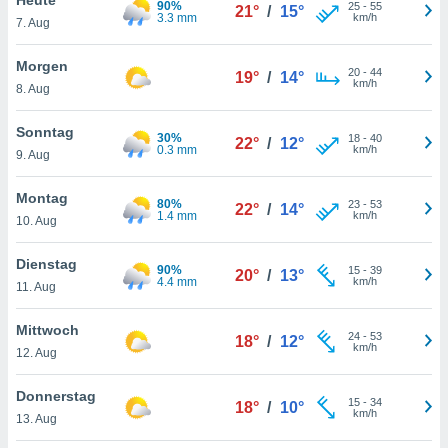
90%
okies oder
25
-
55
21°
/
15°
3.3 mm
km/h
7. Aug
 Partner
e es uns
n, das
Morgen
20
-
44
19°
/
14°
uf der
km/h
8. Aug
 verfolgen
lysieren
Sonntag
30%
18
-
40
22°
/
12°
0.3 mm
km/h
9. Aug
s Profil zu
um Ihnen
ierende
Montag
80%
23
-
53
22°
/
14°
nd
1.4 mm
km/h
10. Aug
erte Inhalte
. Weitere
Dienstag
90%
15
-
39
nen finden
20°
/
13°
4.4 mm
km/h
11. Aug
rer
tlinie
. Sie
Mittwoch
e
24
-
53
18°
/
12°
km/h
 jederzeit
12. Aug
, indem Sie
altfläche
Donnerstag
15
-
34
stellungen
18°
/
10°
km/h
13. Aug
n Rand
bsite