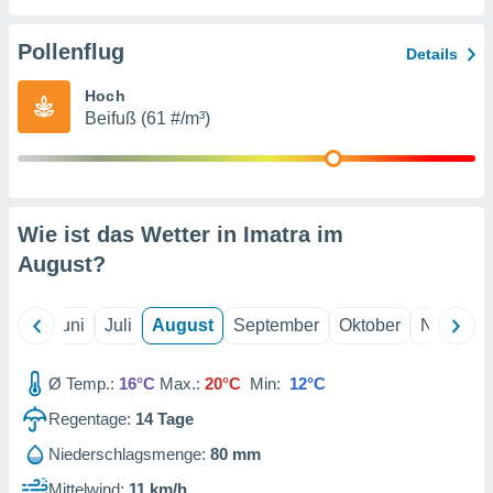
von
erte
Pollenflug
Details
verwendung
n zur
Hoch
Beifuß (61 #/m³)
erter
rstellung
n zur
ierung von
verwendung
Wie ist das Wetter in Imatra im
n zur
August
?
erter
essung der
ung,
Mai
Juni
Juli
August
September
Oktober
Novembe
er
ce von
analyse von
Ø Temp.:
16°C
Max.:
20°C
Min:
12°C
n durch
Regentage:
14
Tage
 oder
onen von
Niederschlagsmenge:
80 mm
nen
Mittelwind:
11 km/h