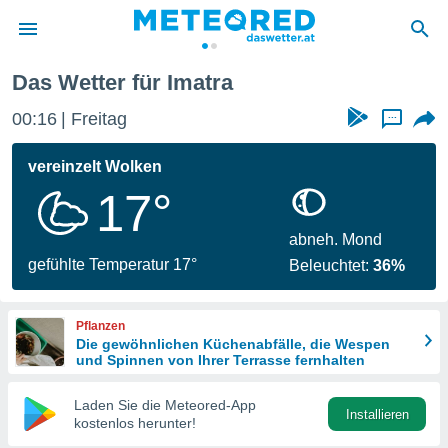
Das Wetter für Imatra
politik
00:16
Freitag
...
von
at) wurde
vereinzelt Wolken
uten
17°
m
llen, dass
estellten
abneh. Mond
nen von
gefühlte Temperatur 17°
Beleuchtet:
36%
tät sind.
 diese
er die
Pflanzen
Optionen
Die gewöhnlichen Küchenabfälle, die Wespen
und Spinnen von Ihrer Terrasse fernhalten
 cookies
Laden Sie die Meteored-App
s adgang
Installieren
kostenlos herunter!
gitale