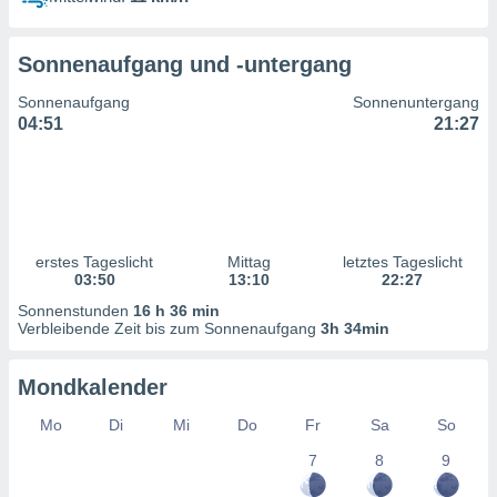
ntwicklung
serung der
Sonnenaufgang und -untergang
g
 Daten zur
Sonnenaufgang
Sonnenuntergang
n Inhalten.
04:51
21:27
ten und
ion durch
on
,
erte
erstes Tageslicht
Mittag
letztes Tageslicht
d Inhalte,
03:50
13:10
22:27
on
Sonnenstunden
16 h 36 min
ung und der
Verbleibende Zeit bis zum Sonnenaufgang
3h 34min
ce von
nforschung
Mondkalender
icklung
serung von
Mo
Di
Mi
Do
Fr
Sa
So
.
7
8
9
sere 1199