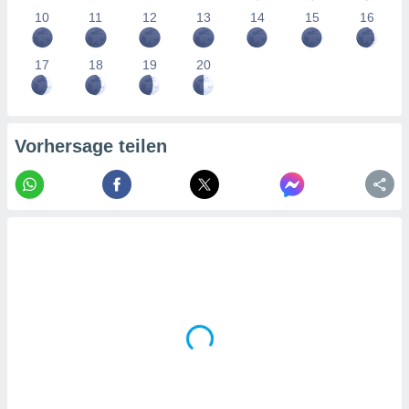
tner
10
11
12
13
14
15
16
17
18
19
20
Vorhersage teilen