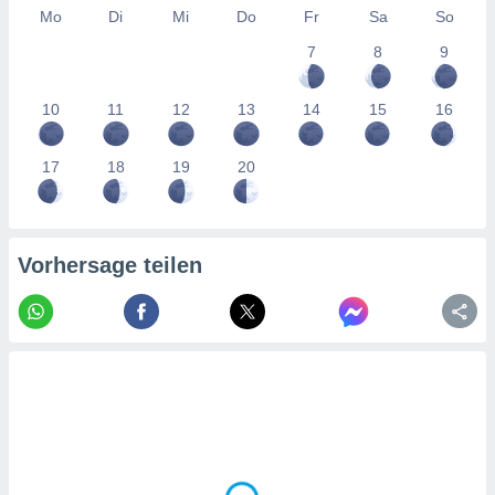
tner
Mo
Di
Mi
Do
Fr
Sa
So
7
8
9
10
11
12
13
14
15
16
17
18
19
20
Vorhersage teilen