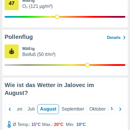
Mäßig
von
47
O₃ (121 µg/m³)
erte
verwendung
n zur
erter
Pollenflug
Details
rstellung
n zur
Mäßig
ierung von
Beifuß (50 #/m³)
verwendung
n zur
erter
essung der
ung,
Wie ist das Wetter in Jalovec im
er
August
?
ce von
analyse von
n durch
Mai
Juni
Juli
August
September
Oktober
Novembe
 oder
onen von
Ø Temp.:
15°C
Max.:
20°C
Min:
10°C
nen