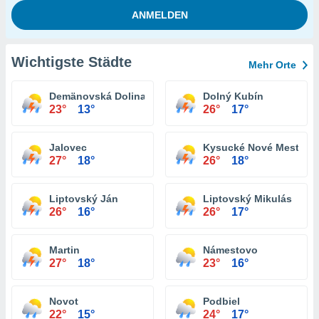
Wichtigste Städte
Mehr Orte
Demänovská Dolina
Dolný Kubín
23°
13°
26°
17°
Jalovec
Kysucké Nové Mesto
27°
18°
26°
18°
Liptovský Ján
Liptovský Mikulás
26°
16°
26°
17°
Martin
Námestovo
27°
18°
23°
16°
Novot
Podbiel
22°
15°
24°
17°