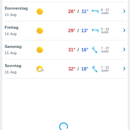
Donnerstag
8
-
27
26°
/
11°
km/h
13. Aug
IV,
kie-
Freitag
5
-
22
29°
/
13°
km/h
14. Aug
er
it der
Samstag
7
-
27
31°
/
16°
n von
km/h
15. Aug
cht
den sind,
Sonntag
7
-
31
 weiterhin
32°
/
18°
km/h
16. Aug
 Website
t
 indem Sie
ieren. In
l werden
über
, dass wir
s
, die für die
auf der
twendig