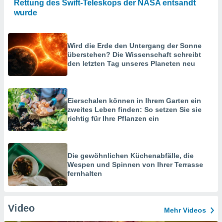
Rettung des Swift-Teleskops der NASA entsandt
wurde
Wird die Erde den Untergang der Sonne
überstehen? Die Wissenschaft schreibt
den letzten Tag unseres Planeten neu
Eierschalen können in Ihrem Garten ein
zweites Leben finden: So setzen Sie sie
richtig für Ihre Pflanzen ein
Die gewöhnlichen Küchenabfälle, die
Wespen und Spinnen von Ihrer Terrasse
fernhalten
Video
Mehr Videos