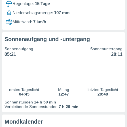
ntwicklung
Regentage:
15
Tage
serung der
Niederschlagsmenge:
107 mm
g
Mittelwind:
7 km/h
 Daten zur
n Inhalten.
Sonnenaufgang und -untergang
ten und
Sonnenaufgang
Sonnenuntergang
ion durch
05:21
20:11
on
,
erte
d Inhalte,
on
ung und der
ce von
erstes Tageslicht
Mittag
letztes Tageslicht
04:45
12:47
20:48
nforschung
Sonnenstunden
14 h 50 min
icklung
Verbleibende Sonnenstunden
7 h 29 min
serung von
.
Mondkalender
sere 1199