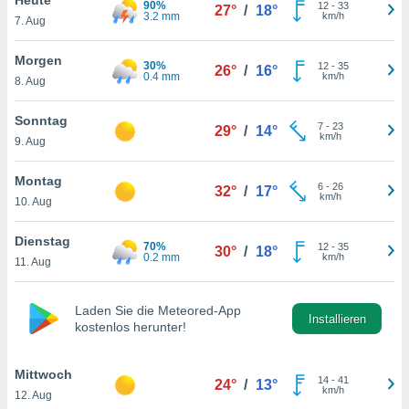
90%
okies oder
12
-
33
27°
/
18°
3.2 mm
km/h
7. Aug
 Partner
e es uns
n, das
Morgen
30%
12
-
35
26°
/
16°
uf der
0.4 mm
km/h
8. Aug
 verfolgen
lysieren
Sonntag
7
-
23
29°
/
14°
km/h
9. Aug
s Profil zu
um Ihnen
ierende
Montag
6
-
26
32°
/
17°
nd
km/h
10. Aug
erte Inhalte
. Weitere
Dienstag
70%
12
-
35
nen finden
30°
/
18°
0.2 mm
km/h
11. Aug
rer
tlinie
. Sie
e
Laden Sie die Meteored-App
 jederzeit
Installieren
kostenlos herunter!
, indem Sie
altfläche
stellungen
Mittwoch
14
-
41
24°
/
13°
n Rand
km/h
12. Aug
bsite