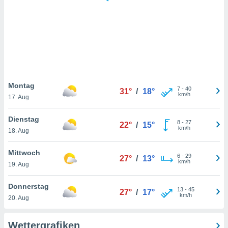
keine
r
analyse
nzeige von
der
erten
erwenden,
 nicht
Montag
7
-
40
31°
/
18°
erte
km/h
17. Aug
ehen
e können
Dienstag
8
-
27
ation von
22°
/
15°
km/h
18. Aug
lehnen und
s
t auf
Mittwoch
6
-
29
27°
/
13°
site
km/h
19. Aug
 indem Sie
altfläche
Donnerstag
13
-
45
 klicken.
27°
/
17°
km/h
20. Aug
Zustimmung
wir und
Wettergrafiken
tner