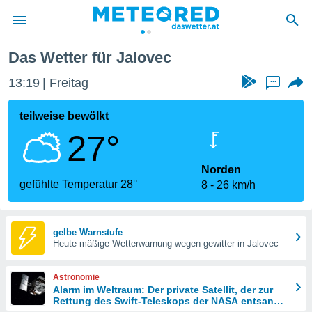
Das Wetter für Jalovec
politik
13:19
Freitag
...
von
at) wurde
teilweise bewölkt
uten
27°
m
llen, dass
estellten
Norden
nen von
gefühlte Temperatur 28°
8
26 km/h
tät sind.
 diese
er die
Optionen
gelbe Warnstufe
Heute mäßige Wetterwarnung wegen gewitter in Jalovec
 cookies
Astronomie
s adgang
Alarm im Weltraum: Der private Satellit, der zur
Rettung des Swift-Teleskops der NASA entsandt
gitale