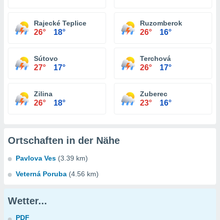
Rajecké Teplice
Ruzomberok
26°
18°
26°
16°
Sútovo
Terchová
27°
17°
26°
17°
Zilina
Zuberec
26°
18°
23°
16°
Ortschaften in der Nähe
Pavlova Ves
(3.39 km)
Veterná Poruba
(4.56 km)
Wetter...
PDF