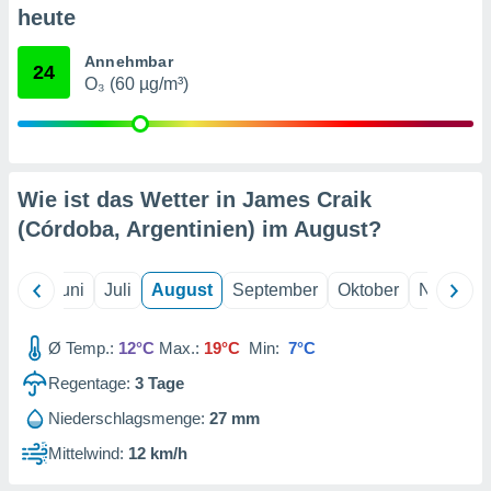
von
heute
erte
Annehmbar
verwendung
24
O₃ (60 µg/m³)
n zur
erter
rstellung
n zur
ierung von
Wie ist das Wetter in James Craik
verwendung
(Córdoba, Argentinien) im
August
?
n zur
erter
Mai
Juni
Juli
August
September
Oktober
Novembe
essung der
ung,
er
Ø Temp.:
12°C
Max.:
19°C
Min:
7°C
ce von
analyse von
Regentage:
3
Tage
n durch
Niederschlagsmenge:
27 mm
 oder
onen von
Mittelwind:
12 km/h
nen