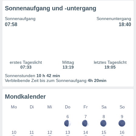
ntwicklung
Sonnenaufgang und -untergang
serung der
Sonnenaufgang
Sonnenuntergang
g
07:58
18:40
 Daten zur
n Inhalten.
ten und
ion durch
on
erstes Tageslicht
Mittag
letztes Tageslicht
,
07:33
13:19
19:05
erte
Sonnenstunden
10 h 42 min
d Inhalte,
Verbleibende Zeit bis zum Sonnenaufgang
4h 20min
on
ung und der
ce von
Mondkalender
nforschung
Mo
Di
Mi
Do
Fr
Sa
So
icklung
serung von
6
7
8
9
.
sere 1199
10
11
12
13
14
15
16