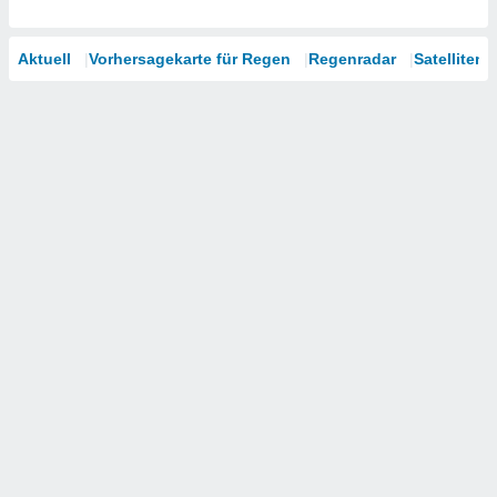
Aktuell
Vorhersagekarte für Regen
Regenradar
Satelliten