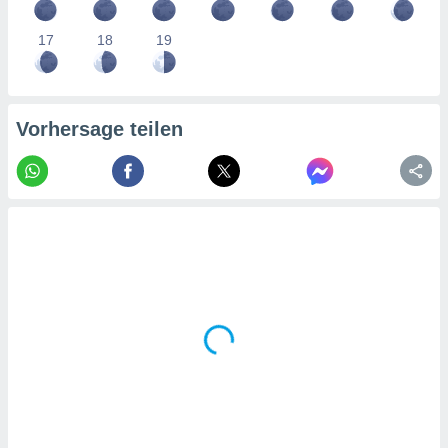
tner
17
18
19
Vorhersage teilen