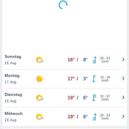
keine
r
analyse
nzeige von
der
erten
erwenden,
 nicht
erte
Sonntag
26
-
53
ehen
16°
/
8°
km/h
16. Aug
e können
ation von
lehnen und
Montag
15
-
26
17°
/
3°
s
km/h
17. Aug
t auf
site
Dienstag
31
-
57
 indem Sie
19°
/
6°
km/h
18. Aug
altfläche
 klicken.
Mittwoch
25
-
53
19°
/
8°
Zustimmung
km/h
19. Aug
wir und
tner