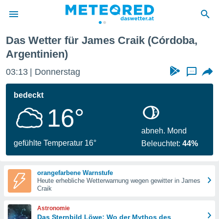
Das Wetter für James Craik (Córdoba,
politik
Argentinien)
von
03:13
Donnerstag
...
at) wurde
uten
bedeckt
m
llen, dass
16°
estellten
nen von
abneh. Mond
tät sind.
gefühlte Temperatur 16°
 diese
Beleuchtet:
44%
er die
Optionen
orangefarbene Warnstufe
Heute erhebliche Wetterwarnung wegen gewitter in James
Craik
 cookies
s adgang
Astronomie
gitale
Das Sternbild Löwe: Wo der Mythos des