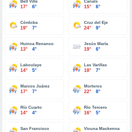
Bell Ville
Canals
17°
6°
15°
6°
Córdoba
Cruz del Eje
19°
7°
24°
9°
Huinca Renanco
Jesús María
13°
4°
19°
6°
Laboulaye
Las Varillas
14°
5°
18°
7°
Marcos Juárez
Morteros
17°
7°
22°
8°
Río Cuarto
Río Tercero
14°
4°
16°
5°
San Francisco
Vicuna Mackenna