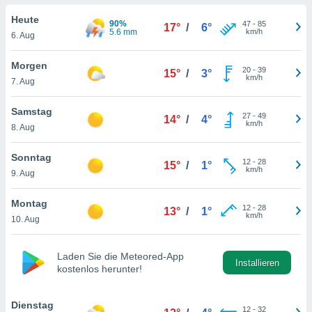
okies oder
 Partner
Heute
90%
47
-
85
17°
/
6°
e es uns
5.6 mm
km/h
6. Aug
n, das
uf der
Morgen
20
-
39
 verfolgen
15°
/
3°
km/h
7. Aug
lysieren
s Profil zu
Samstag
27
-
49
14°
/
4°
um Ihnen
km/h
8. Aug
ierende
nd
Sonntag
12
-
28
erte Inhalte
15°
/
1°
km/h
9. Aug
. Weitere
nen finden
Montag
rer
12
-
28
13°
/
1°
km/h
tlinie
. Sie
10. Aug
e
 jederzeit
, indem Sie
Laden Sie die Meteored-App
Installieren
kostenlos herunter!
altfläche
stellungen
n Rand
Dienstag
bsite
12
-
32