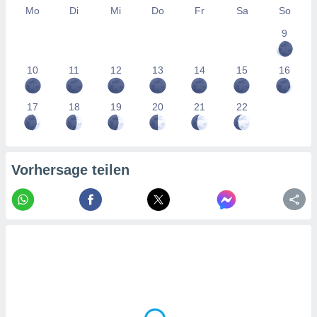
tner
Mo
Di
Mi
Do
Fr
Sa
So
9
10
11
12
13
14
15
16
17
18
19
20
21
22
Vorhersage teilen