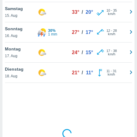
Samstag
10
-
35
33°
/
20°
km/h
15. Aug
IV,
kie-
Sonntag
30%
12
-
28
27°
/
17°
1 mm
km/h
16. Aug
er
it der
Montag
17
-
38
24°
/
15°
n von
km/h
17. Aug
cht
den sind,
Dienstag
11
-
31
 weiterhin
21°
/
11°
km/h
18. Aug
 Website
t
 indem Sie
ieren. In
l werden
über
, dass wir
s
, die für die
auf der
twendig