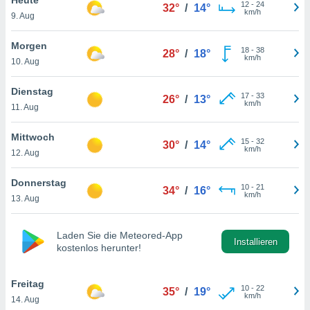
okies oder
12
-
24
32°
/
14°
km/h
9. Aug
 Partner
e es uns
n, das
Morgen
18
-
38
28°
/
18°
uf der
km/h
10. Aug
 verfolgen
lysieren
Dienstag
17
-
33
26°
/
13°
km/h
11. Aug
s Profil zu
um Ihnen
ierende
Mittwoch
15
-
32
30°
/
14°
nd
km/h
12. Aug
erte Inhalte
. Weitere
Donnerstag
10
-
21
nen finden
34°
/
16°
km/h
13. Aug
rer
tlinie
. Sie
e
Laden Sie die Meteored-App
 jederzeit
Installieren
kostenlos herunter!
, indem Sie
altfläche
stellungen
Freitag
10
-
22
35°
/
19°
n Rand
km/h
14. Aug
bsite