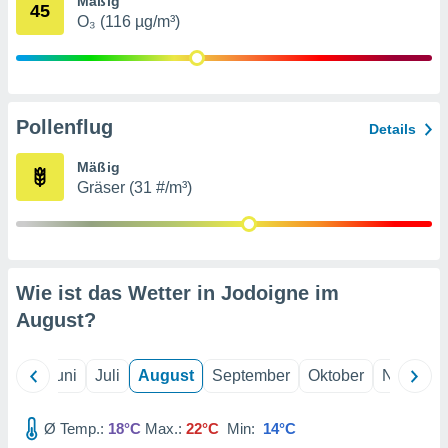
Mäßig
von
45
O₃ (116 µg/m³)
erte
verwendung
n zur
erter
Pollenflug
Details
rstellung
n zur
Mäßig
ierung von
Gräser (31 #/m³)
verwendung
n zur
erter
essung der
ung,
Wie ist das Wetter in Jodoigne im
er
August
?
ce von
analyse von
n durch
Mai
Juni
Juli
August
September
Oktober
Novembe
 oder
onen von
Ø Temp.:
18°C
Max.:
22°C
Min:
14°C
nen