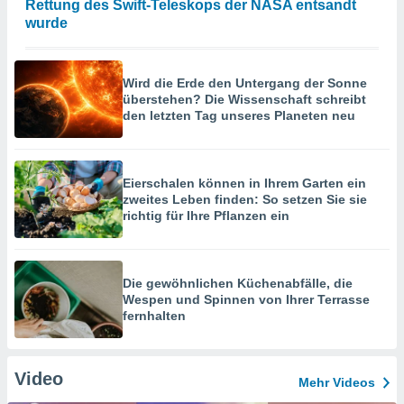
Rettung des Swift-Teleskops der NASA entsandt
wurde
Wird die Erde den Untergang der Sonne
überstehen? Die Wissenschaft schreibt
den letzten Tag unseres Planeten neu
Eierschalen können in Ihrem Garten ein
zweites Leben finden: So setzen Sie sie
richtig für Ihre Pflanzen ein
Die gewöhnlichen Küchenabfälle, die
Wespen und Spinnen von Ihrer Terrasse
fernhalten
Video
Mehr Videos