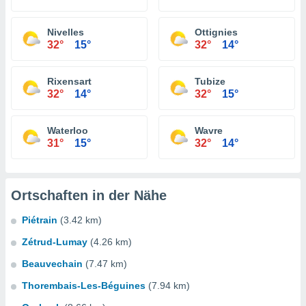
Nivelles
Ottignies
32°
15°
32°
14°
Rixensart
Tubize
32°
14°
32°
15°
Waterloo
Wavre
31°
15°
32°
14°
Ortschaften in der Nähe
Piétrain
(3.42 km)
Zétrud-Lumay
(4.26 km)
Beauvechain
(7.47 km)
Thorembais-Les-Béguines
(7.94 km)