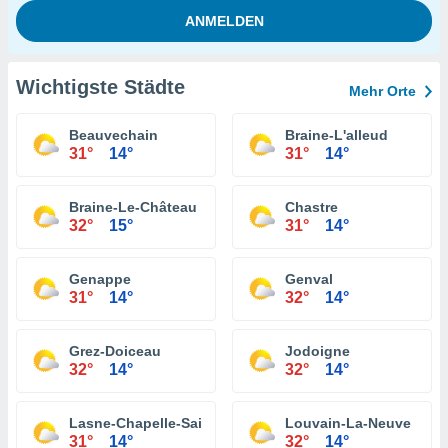
Wichtigste Städte
Mehr Orte
Beauvechain
Braine-L'alleud
31°
14°
31°
14°
Braine-Le-Château
Chastre
32°
15°
31°
14°
Genappe
Genval
31°
14°
32°
14°
Grez-Doiceau
Jodoigne
32°
14°
32°
14°
Lasne-Chapelle-Saint-Lambert
Louvain-La-Neuve
31°
14°
32°
14°