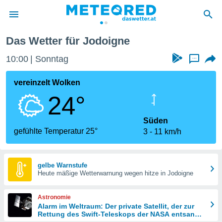
Jodoigne
Das Wetter für Jodoigne
politik
10:00
Sonntag
...
von
at) wurde
vereinzelt Wolken
uten
24°
m
llen, dass
estellten
Süden
nen von
gefühlte Temperatur 25°
3
11 km/h
tät sind.
 diese
er die
Optionen
gelbe Warnstufe
Heute mäßige Wetterwarnung wegen hitze in Jodoigne
 cookies
Astronomie
s adgang
Alarm im Weltraum: Der private Satellit, der zur
Rettung des Swift-Teleskops der NASA entsandt
gitale