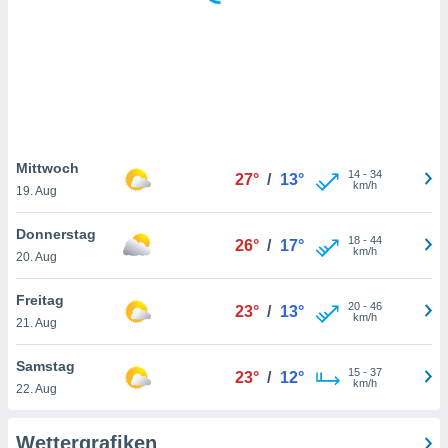
keine
r
analyse
nzeige von
der
erten
erwenden,
 nicht
Mittwoch
14
-
34
27°
/
13°
erte
km/h
19. Aug
ehen
e können
Donnerstag
18
-
44
ation von
26°
/
17°
km/h
20. Aug
lehnen und
s
t auf
Freitag
20
-
46
23°
/
13°
site
km/h
21. Aug
 indem Sie
altfläche
Samstag
15
-
37
 klicken.
23°
/
12°
km/h
22. Aug
Zustimmung
wir und
Wettergrafiken
tner