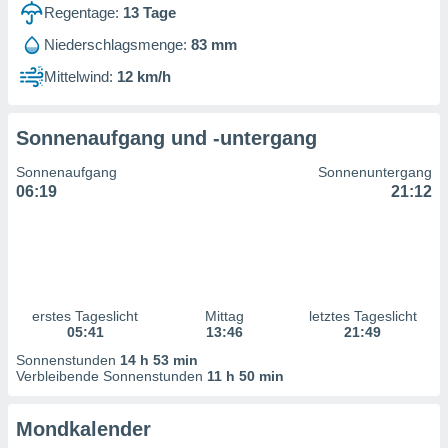
ntwicklung
Regentage:
13
Tage
serung der
Niederschlagsmenge:
83 mm
g
Mittelwind:
12 km/h
 Daten zur
n Inhalten.
Sonnenaufgang und -untergang
ten und
Sonnenaufgang
Sonnenuntergang
ion durch
06:19
21:12
on
,
erte
d Inhalte,
on
ung und der
ce von
erstes Tageslicht
Mittag
letztes Tageslicht
05:41
13:46
21:49
nforschung
Sonnenstunden
14 h 53 min
icklung
Verbleibende Sonnenstunden
11 h 50 min
serung von
.
Mondkalender
sere 1199