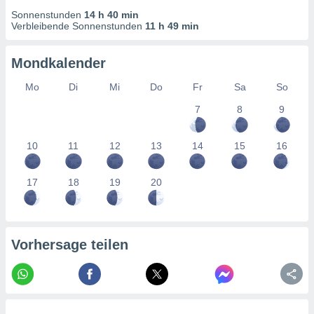
tner
Sonnenstunden
14 h 40 min
Verbleibende Sonnenstunden
11 h 49 min
Mondkalender
Mo
Di
Mi
Do
Fr
Sa
So
7
8
9
10
11
12
13
14
15
16
17
18
19
20
Vorhersage teilen