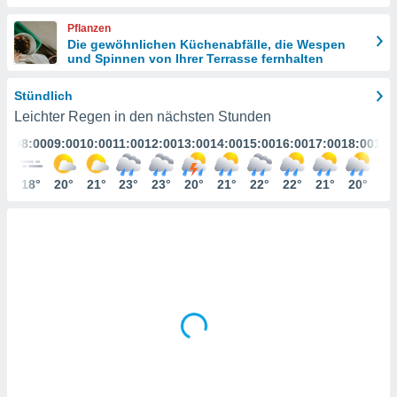
ie auf
en basiert,
Pflanzen
Cookies
Die gewöhnlichen Küchenabfälle, die Wespen
che
und Spinnen von Ihrer Terrasse fernhalten
en
 werden,
Stündlich
 es uns,
AKZEPTIEREN
Leichter Regen in den nächsten Stunden
häft zu
UND
n und Ihnen
:00
08:00
09:00
10:00
11:00
12:00
13:00
14:00
15:00
16:00
17:00
18:00
19:
FORTFAHREN
hochwertige
tenlos zur
7°
18°
20°
21°
23°
23°
20°
21°
22°
22°
21°
20°
20
u stellen.
EINSTELLUNGEN
uf die
he
en und
 klicken,
 auf die
greifen und
er
 aller
,
 davon, ob
 unsere