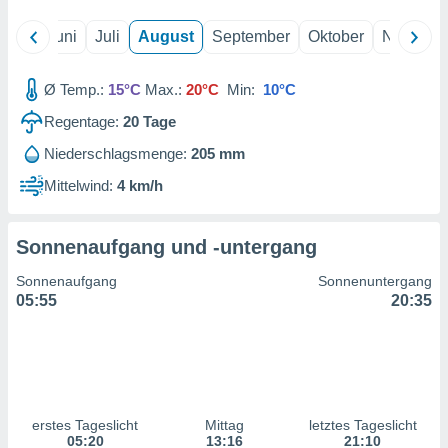
ntwicklung
serung der
Mai
Juni
Juli
August
September
Oktober
Novembe
g
 Daten zur
Ø Temp.:
15°C
Max.:
20°C
Min:
10°C
n Inhalten.
Regentage:
20
Tage
Niederschlagsmenge:
205 mm
ten und
ion durch
Mittelwind:
4 km/h
on
,
erte
Sonnenaufgang und -untergang
d Inhalte,
on
Sonnenaufgang
Sonnenuntergang
ung und der
05:55
20:35
ce von
nforschung
icklung
serung von
.
erstes Tageslicht
Mittag
letztes Tageslicht
sere 1199
05:20
13:16
21:10