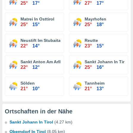
25°
17°
27°
17°
Matrei In Osttirol
Mayrhofen
25°
15°
25°
18°
Neustift Im Stubaital
Reutte
22°
14°
23°
15°
Sankt Anton Am Arlberg
Sankt Johann In Tirol
22°
12°
25°
16°
Sölden
Tannheim
21°
10°
21°
13°
Ortschaften in der Nähe
Sankt Johann In Tirol
(4.27 km)
Oberndorf In Tirol
(8.05 km)