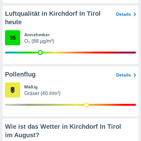
von
erte
Luftqualität in Kirchdorf In Tirol
Details
verwendung
heute
n zur
Annehmbar
erter
35
O₃ (88 µg/m³)
rstellung
n zur
ierung von
verwendung
n zur
Pollenflug
Details
erter
essung der
Mäßig
ung,
Gräser (40 #/m³)
er
ce von
analyse von
n durch
 oder
Wie ist das Wetter in Kirchdorf In Tirol
onen von
im
August
?
nen