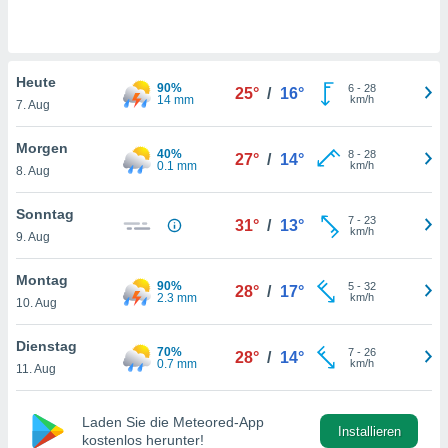
okies oder
 Partner
e es uns
n, das
Heute
uf der
90%
6
-
28
25°
/
16°
14 mm
km/h
 verfolgen
7. Aug
lysieren
Morgen
40%
8
-
28
27°
/
14°
s Profil zu
0.1 mm
km/h
8. Aug
um Ihnen
ierende
Sonntag
nd
7
-
23
31°
/
13°
km/h
erte Inhalte
9. Aug
. Weitere
nen finden
Montag
90%
5
-
32
28°
/
17°
rer
2.3 mm
km/h
10. Aug
tlinie
. Sie
e
Dienstag
 jederzeit
70%
7
-
26
28°
/
14°
0.7 mm
km/h
, indem Sie
11. Aug
altfläche
stellungen
Laden Sie die Meteored-App
n Rand
Installieren
kostenlos herunter!
bsite