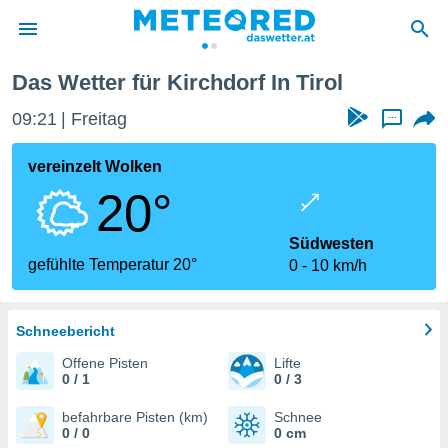
Das Wetter für Kirchdorf In Tirol
politik
09:21
Freitag
...
von
at) wurde
vereinzelt Wolken
uten
20°
m
llen, dass
estellten
Südwesten
nen von
gefühlte Temperatur 20°
0
10 km/h
tät sind.
 diese
er die
Optionen
Schneebericht
Offene Pisten
Lifte
0 / 1
0 / 3
 cookies
s adgang
befahrbare Pisten (km)
Schnee
0 / 0
0 cm
gitale