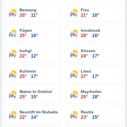
Berwang
Fiss
20°
11°
21°
10°
Fügen
Innsbruck
25°
16°
28°
16°
Ischgl
Kössen
22°
12°
24°
17°
Kufstein
Lienz
25°
17°
27°
17°
Matrei In Osttirol
Mayrhofen
25°
15°
25°
18°
Neustift Im Stubaital
Reutte
22°
14°
23°
15°