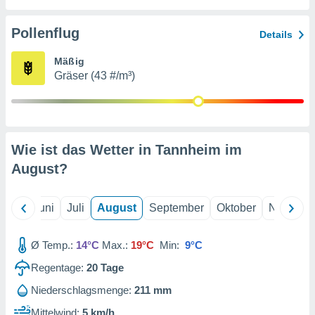
von
erte
Pollenflug
Details
verwendung
n zur
Mäßig
Gräser (43 #/m³)
erter
rstellung
n zur
ierung von
verwendung
Wie ist das Wetter in Tannheim im
n zur
August
?
erter
essung der
ung,
Mai
Juni
Juli
August
September
Oktober
Novembe
er
ce von
analyse von
Ø Temp.:
14°C
Max.:
19°C
Min:
9°C
n durch
Regentage:
20
Tage
 oder
onen von
Niederschlagsmenge:
211 mm
nen
Mittelwind:
5 km/h