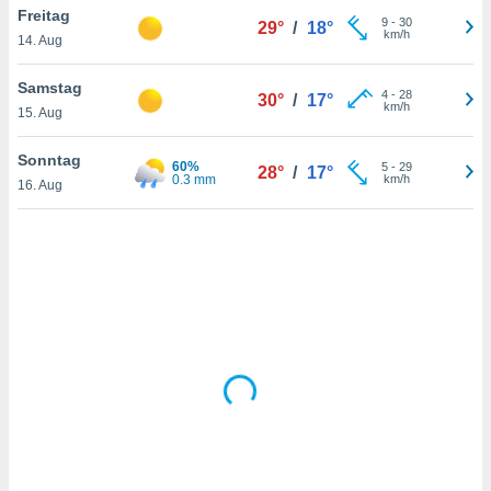
Freitag
9
-
30
29°
/
18°
km/h
14. Aug
IV,
Samstag
4
-
28
30°
/
17°
kie-
km/h
15. Aug
er
Sonntag
60%
5
-
29
28°
/
17°
it der
0.3 mm
km/h
16. Aug
n von
cht
den sind,
 weiterhin
 Website
t
 indem Sie
ieren. In
l werden
über
, dass wir
s
, die für die
auf der
twendig