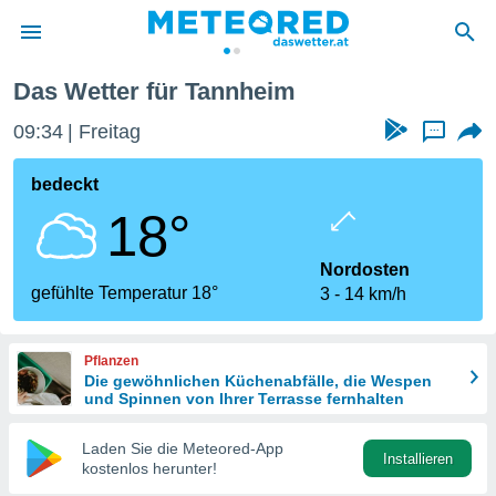
Das Wetter für Tannheim
politik
09:34
Freitag
...
von
at) wurde
bedeckt
uten
18°
m
llen, dass
estellten
Nordosten
nen von
gefühlte Temperatur 18°
3
14 km/h
tät sind.
 diese
er die
Pflanzen
Optionen
Die gewöhnlichen Küchenabfälle, die Wespen
und Spinnen von Ihrer Terrasse fernhalten
 cookies
Laden Sie die Meteored-App
s adgang
Installieren
kostenlos herunter!
gitale