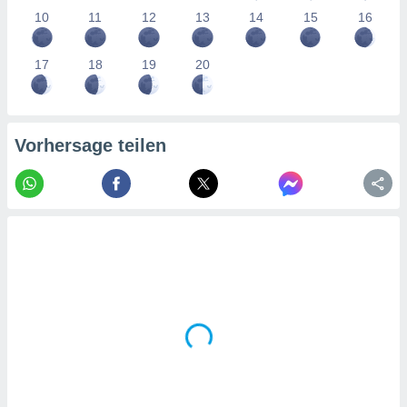
tner
10
11
12
13
14
15
16
17
18
19
20
Vorhersage teilen