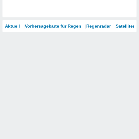
Aktuell
Vorhersagekarte für Regen
Regenradar
Satelliten