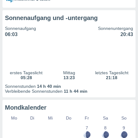
ntwicklung
serung der
Sonnenaufgang und -untergang
g
 Daten zur
Sonnenaufgang
Sonnenuntergang
n Inhalten.
06:03
20:43
ten und
ion durch
on
,
erte
erstes Tageslicht
Mittag
letztes Tageslicht
d Inhalte,
05:28
13:23
21:18
on
Sonnenstunden
14 h 40 min
ung und der
Verbleibende Sonnenstunden
11 h 44 min
ce von
nforschung
Mondkalender
icklung
serung von
Mo
Di
Mi
Do
Fr
Sa
So
.
7
8
9
sere 1199