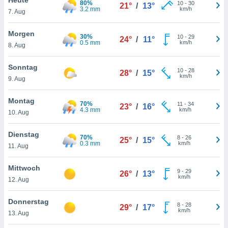
80%
okies oder
10
-
30
21°
/
13°
3.2 mm
km/h
7. Aug
 Partner
e es uns
n, das
Morgen
30%
10
-
29
24°
/
11°
uf der
0.5 mm
km/h
8. Aug
 verfolgen
lysieren
Sonntag
10
-
28
28°
/
15°
km/h
9. Aug
s Profil zu
um Ihnen
ierende
Montag
70%
11
-
34
23°
/
16°
nd
4.3 mm
km/h
10. Aug
erte Inhalte
. Weitere
Dienstag
70%
8
-
26
nen finden
25°
/
15°
0.3 mm
km/h
11. Aug
rer
tlinie
. Sie
Mittwoch
e
9
-
29
26°
/
13°
km/h
 jederzeit
12. Aug
, indem Sie
altfläche
Donnerstag
8
-
28
stellungen
29°
/
17°
km/h
13. Aug
n Rand
bsite