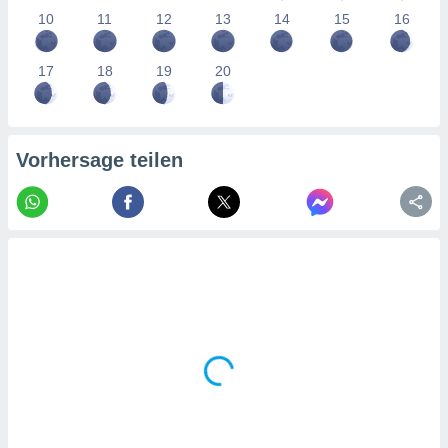
tner
10
11
12
13
14
15
16
17
18
19
20
Vorhersage teilen