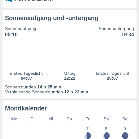
ntwicklung
serung der
Sonnenaufgang und -untergang
g
 Daten zur
Sonnenaufgang
Sonnenuntergang
n Inhalten.
05:10
19:34
ten und
ion durch
on
,
erte
erstes Tageslicht
Mittag
letztes Tageslicht
d Inhalte,
04:37
12:22
20:07
on
Sonnenstunden
14 h 25 min
ung und der
Verbleibende Sonnenstunden
12 h 22 min
ce von
nforschung
Mondkalender
icklung
serung von
Mo
Di
Mi
Do
Fr
Sa
So
.
7
8
9
sere 1199