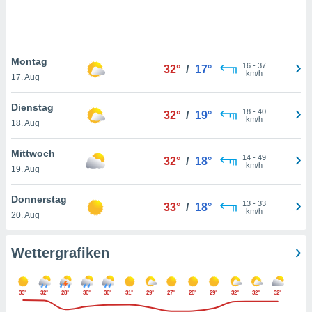
keine
r
analyse
nzeige von
Montag
der
16
-
37
32°
/
17°
km/h
erten
17. Aug
erwenden,
Dienstag
18
-
40
32°
/
19°
 nicht
km/h
18. Aug
erte
ehen
Mittwoch
e können
14
-
49
32°
/
18°
km/h
ation von
19. Aug
lehnen und
s
Donnerstag
13
-
33
33°
/
18°
t auf
km/h
20. Aug
site
 indem Sie
altfläche
Wettergrafiken
 klicken.
Zustimmung
33°
32°
28°
30°
30°
31°
29°
27°
28°
29°
32°
32°
32°
wir und
tner