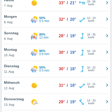
okies oder
29
-
56
33°
/
21°
km/h
7. Aug
 Partner
e es uns
n, das
Morgen
50%
12
-
23
32°
/
20°
uf der
0.5 mm
km/h
8. Aug
 verfolgen
lysieren
Sonntag
80%
18
-
35
28°
/
19°
12 mm
km/h
9. Aug
s Profil zu
um Ihnen
ierende
Montag
90%
10
-
24
30°
/
19°
nd
0.8 mm
km/h
10. Aug
erte Inhalte
. Weitere
Dienstag
50%
10
-
22
nen finden
30°
/
18°
0.5 mm
km/h
11. Aug
rer
tlinie
. Sie
Mittwoch
e
12
-
21
31°
/
18°
km/h
 jederzeit
12. Aug
, indem Sie
altfläche
Donnerstag
14
-
33
stellungen
29°
/
19°
km/h
13. Aug
n Rand
bsite