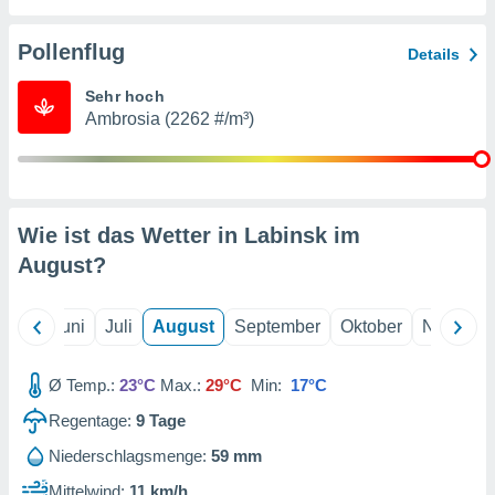
von
erte
Pollenflug
Details
verwendung
n zur
Sehr hoch
Ambrosia (2262 #/m³)
erter
rstellung
n zur
ierung von
verwendung
Wie ist das Wetter in Labinsk im
n zur
August
?
erter
essung der
ung,
Mai
Juni
Juli
August
September
Oktober
Novembe
er
ce von
analyse von
Ø Temp.:
23°C
Max.:
29°C
Min:
17°C
n durch
Regentage:
9
Tage
 oder
onen von
Niederschlagsmenge:
59 mm
nen
Mittelwind:
11 km/h