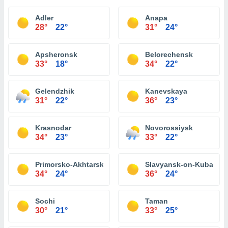
Adler
Anapa
28°
22°
31°
24°
Apsheronsk
Belorechensk
33°
18°
34°
22°
Gelendzhik
Kanevskaya
31°
22°
36°
23°
Krasnodar
Novorossiysk
34°
23°
33°
22°
Primorsko-Akhtarsk
Slavyansk-on-Kuban
34°
24°
36°
24°
Sochi
Taman
30°
21°
33°
25°