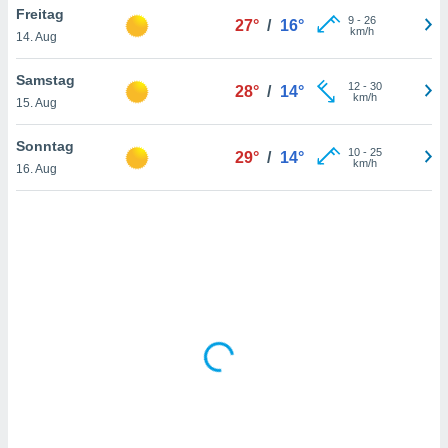
Freitag
9
-
26
27°
/
16°
km/h
14. Aug
IV,
Samstag
12
-
30
28°
/
14°
kie-
km/h
15. Aug
er
Sonntag
10
-
25
29°
/
14°
it der
km/h
16. Aug
n von
cht
den sind,
 weiterhin
 Website
t
 indem Sie
ieren. In
l werden
über
, dass wir
s
, die für die
auf der
twendig