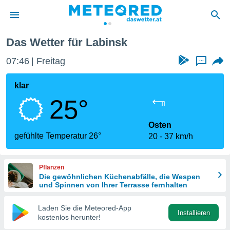
Das Wetter für Labinsk
politik
07:46
Freitag
...
von
at) wurde
klar
uten
25°
m
llen, dass
estellten
Osten
nen von
gefühlte Temperatur 26°
20
37 km/h
tät sind.
 diese
er die
Pflanzen
Optionen
Die gewöhnlichen Küchenabfälle, die Wespen
und Spinnen von Ihrer Terrasse fernhalten
 cookies
Laden Sie die Meteored-App
s adgang
Installieren
kostenlos herunter!
gitale