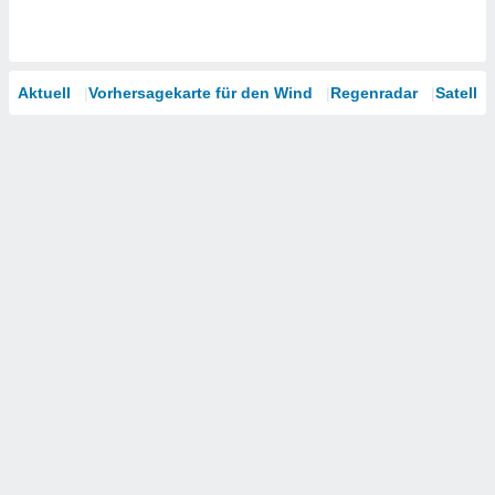
Aktuell
Vorhersagekarte für den Wind
Regenradar
Satellit