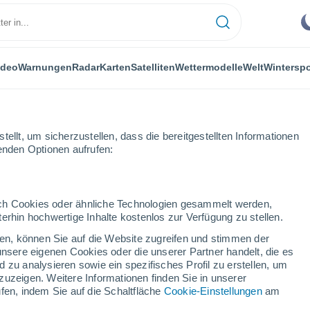
ideo
Warnungen
Radar
Karten
Satelliten
Wettermodelle
Welt
Winterspo
ellt, um sicherzustellen, dass die bereitgestellten Informationen
genden Optionen aufrufen:
durch Cookies oder ähnliche Technologien gesammelt werden,
erhin hochwertige Inhalte kostenlos zur Verfügung zu stellen.
eles - CA
cken, können Sie auf die Website zugreifen und stimmen der
unsere eigenen Cookies oder die unserer Partner handelt, die es
...
 zu analysieren sowie ein spezifisches Profil zu erstellen, um
zuzeigen. Weitere Informationen finden Sie in unserer
Stündlich
fen, indem Sie auf die Schaltfläche
Cookie-Einstellungen
am
Bewölkte Abschnitte in den
nächsten Stunden