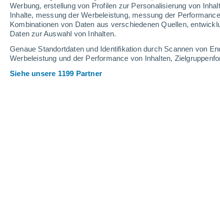
Werbung, erstellung von Profilen zur Personalisierung von Inhal
Inhalte, messung der Werbeleistung, messung der Performance v
34°
/
20°
34°
/
20°
33°
/
19°
Kombinationen von Daten aus verschiedenen Quellen, entwickl
Daten zur Auswahl von Inhalten.
12
-
36
km/h
12
-
35
km/h
10
13
-
38
km/h
Genaue Standortdaten und Identifikation durch Scannen von En
Werbeleistung und der Performance von Inhalten, Zielgruppen
Siehe unsere 1199 Partner
Das Wetter für Los Angeles - CA Heu
klarer Himmel
21°
01:00
gefühlte T.
21°
klarer Himmel
20°
02:00
gefühlte T.
20°
vereinzelt Wolke
20°
03:00
gefühlte T.
20°
vereinzelt Wolke
19°
05:00
gefühlte T.
19°