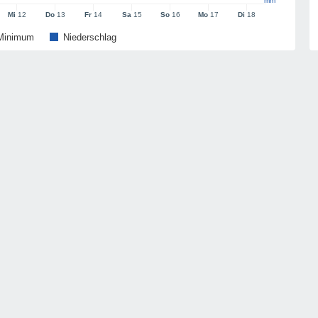
mm
Mi
12
Do
13
Fr
14
Sa
15
So
16
Mo
17
Di
18
Minimum
Niederschlag