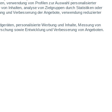
ten, verwendung von Profilen zur Auswahl personalisierter
on Inhalten, analyse von Zielgruppen durch Statistiken oder
35°
/
21°
34°
/
21°
33°
/
21°
31°
/
21°
ung und Verbesserung der Angebote, verwendung reduzierter
-
35
km/h
10
-
34
km/h
11
-
35
km/h
10
-
35
km/h
dgeräten, personalisierte Werbung und Inhalte, Messung von
forschung sowie Entwicklung und Verbesserung von Angeboten.
te
, 6. August
Westen
0 niedrig
5
-
13 km/h
LSF:
nein
Süden
0 niedrig
4
-
12 km/h
LSF:
nein
n
Südosten
0 niedrig
2
-
9 km/h
LSF:
nein
n
Osten
0 niedrig
1
-
4 km/h
LSF:
nein