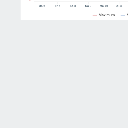
°C
Do
6
Fr
7
Sa
8
So
9
Mo
10
Di
11
Maximum