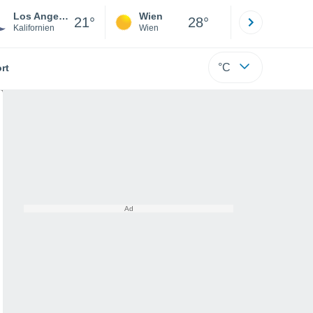
Los Angeles
Wien
Innsbruck
21°
28°
Kalifornien
Wien
Tirol
°C
rt