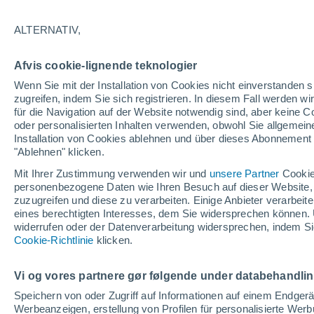
21°
ALTERNATIV,
abneh. Mo
Afvis cookie-lignende teknologier
Beleuchtet
gefühlte Temperatur 21°
Wenn Sie mit der Installation von Cookies nicht einverstanden s
zugreifen, indem Sie sich registrieren. In diesem Fall werden wir
für die Navigation auf der Website notwendig sind, aber keine
oder personalisierten Inhalten verwenden, obwohl Sie allgemein
Astronomie
Installation von Cookies ablehnen und über dieses Abonnement a
Das Sternbild Löwe: Wo der Mythos des Herk
auf echte Sterne und Meteoritenschauer trifft
"Ablehnen" klicken.
Mit Ihrer Zustimmung verwenden wir und
unsere Partner
Cookie
Wetter 1 - 7 Tage
Aktuell
Vorhersagekarte für die 
personenbezogene Daten wie Ihren Besuch auf dieser Website,
zuzugreifen und diese zu verarbeiten. Einige Anbieter verarbe
eines berechtigten Interesses, dem Sie widersprechen können. 
widerrufen oder der Datenverarbeitung widersprechen, indem Sie
Morgen
Samstag
Cookie-Richtlinie
Heute
klicken.
7. Aug
8. Aug
6. Aug
Vi og vores partnere gør følgende under databehandli
Speichern von oder Zugriff auf Informationen auf einem Endger
Werbeanzeigen, erstellung von Profilen für personalisierte Wer