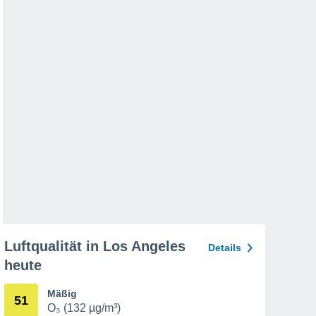
Luftqualität in Los Angeles
Details
heute
Mäßig
51
O₃ (132 µg/m³)