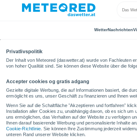
Wetter
Nachrichten
V
Privatlivspolitik
Der Inhalt von Meteored (daswetter.at) wurde von Fachleuten erst
von hoher Qualität sind. Sie können diese Website über die fol
Accepter cookies og gratis adgang
Home
USA
Staat California
Los Angeles
Gezielte digitale Werbung, die auf Informationen basiert, die 
ermöglicht es uns, unser Geschäft zu finanzieren und Ihnen weit
Das Wetter für Los Ang
Wenn Sie auf die Schaltfläche "Akzeptieren und fortfahren" kli
Installation aller Cookies zu, unabhängig davon, ob es sich um 
00:29
Donnerstag
uns ermöglichen, das Verhalten auf der Website zu verfolgen und
Ihnen darauf basierende Werbung und personalisierte Inhalte an
Cookie-Richtlinie
. Sie können Ihre Zustimmung jederzeit widerru
klarer Himmel
unteren Rand unserer Website klicken.