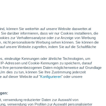
nd
:
42%
ind, können Sie weiterhin auf unsere Website daswetter.at
 Sie darüber informieren, dass wir nur Cookies installieren, die
 Cookies zur Verhaltensanalyse oder zur Anzeige von Werbung
e, nicht personalisierte Werbung sehen können. Sie können die
uf unsere Website zugreifen, indem Sie auf die Schaltfläche
ules
s, eindeutige Kennungen oder ähnliche Technologien, um
Bewölkung
Regenradar
Satelliten
Wettermodelle
 IP-Adressen und Cookie-Kennungen zu speichern, darauf
iten Ihre personenbezogenen Daten möglicherweise auf Grundlage
Um dies zu tun, können Sie Ihre Zustimmung jederzeit
 auf dieser Website auf "
Konfigurieren
" oder unsere
Sonntag
Montag
Dienstag
Mittwoch
9. Aug
10. Aug
11. Aug
12. Aug
ngen:
ät, verwendung reduzierter Daten zur Auswahl von
bung, verwendung von Profilen zur Auswahl personalisierter