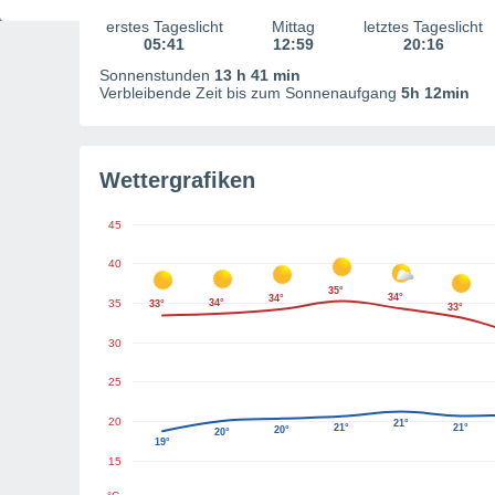
erstes Tageslicht
Mittag
letztes Tageslicht
05:41
12:59
20:16
Sonnenstunden
13 h 41 min
Verbleibende Zeit bis zum Sonnenaufgang
5h 12min
Wettergrafiken
45
40
35°
34°
34°
35
34°
33°
33°
30
25
20
21°
21°
21°
20°
20°
19°
15