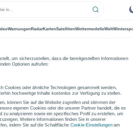
ideo
Warnungen
Radar
Karten
Satelliten
Wettermodelle
Welt
Winterspo
ellt, um sicherzustellen, dass die bereitgestellten Informationen
genden Optionen aufrufen:
durch Cookies oder ähnliche Technologien gesammelt werden,
erhin hochwertige Inhalte kostenlos zur Verfügung zu stellen.
amento Managua
cken, können Sie auf die Website zugreifen und stimmen der
unsere eigenen Cookies oder die unserer Partner handelt, die es
 zu analysieren sowie ein spezifisches Profil zu erstellen, um
34°
zuzeigen. Weitere Informationen finden Sie in unserer
27°
fen, indem Sie auf die Schaltfläche
Cookie-Einstellungen
am
San
Francisco