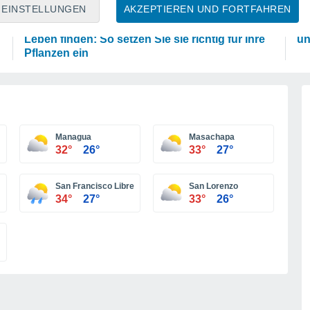
PFLANZEN
P
EINSTELLUNGEN
AKZEPTIEREN UND FORTFAHREN
Eierschalen können in Ihrem Garten ein zweites
Di
Leben finden: So setzen Sie sie richtig für Ihre
un
Pflanzen ein
Managua
Masachapa
32°
26°
33°
27°
San Francisco Libre
San Lorenzo
34°
27°
33°
26°