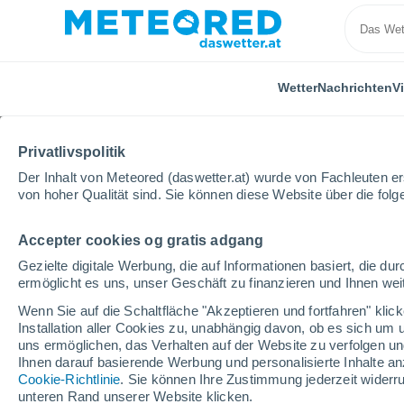
Wetter
Nachrichten
V
Privatlivspolitik
Der Inhalt von Meteored (daswetter.at) wurde von Fachleuten erst
von hoher Qualität sind. Sie können diese Website über die fol
Accepter cookies og gratis adgang
Home
Nicaragua
Departamento Managua
Gezielte digitale Werbung, die auf Informationen basiert, die 
ermöglicht es uns, unser Geschäft zu finanzieren und Ihnen weit
Wetter für das Depart
Wenn Sie auf die Schaltfläche "Akzeptieren und fortfahren" kli
Installation aller Cookies zu, unabhängig davon, ob es sich um 
uns ermöglichen, das Verhalten auf der Website zu verfolgen und
Heute, 8. August
Tageswetter
Symbole
Ihnen darauf basierende Werbung und personalisierte Inhalte an
Cookie-Richtlinie
. Sie können Ihre Zustimmung jederzeit widerru
unteren Rand unserer Website klicken.