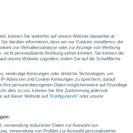
Libre
33°
26°
ind, können Sie weiterhin auf unsere Website daswetter.at
San Benito
 Sie darüber informieren, dass wir nur Cookies installieren, die
 Cookies zur Verhaltensanalyse oder zur Anzeige von Werbung
e, nicht personalisierte Werbung sehen können. Sie können die
uf unsere Website zugreifen, indem Sie auf die Schaltfläche
32°
26°
Managua
s, eindeutige Kennungen oder ähnliche Technologien, um
 IP-Adressen und Cookie-Kennungen zu speichern, darauf
iten Ihre personenbezogenen Daten möglicherweise auf Grundlage
Um dies zu tun, können Sie Ihre Zustimmung jederzeit
 auf dieser Website auf "
Konfigurieren
" oder unsere
25°
20°
La
Concepción
ngen:
ät, verwendung reduzierter Daten zur Auswahl von
bung, verwendung von Profilen zur Auswahl personalisierter