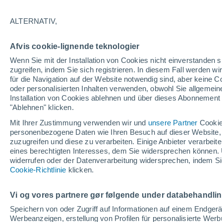
ALTERNATIV,
Afvis cookie-lignende teknologier
Wenn Sie mit der Installation von Cookies nicht einverstanden s
zugreifen, indem Sie sich registrieren. In diesem Fall werden wir
32°
für die Navigation auf der Website notwendig sind, aber keine
26°
oder personalisierten Inhalten verwenden, obwohl Sie allgemein
Mateare
Installation von Cookies ablehnen und über dieses Abonnement a
"Ablehnen" klicken.
33°
Mit Ihrer Zustimmung verwenden wir und
unsere Partner
Cookie
26°
personenbezogene Daten wie Ihren Besuch auf dieser Website,
San Lorenzo
zuzugreifen und diese zu verarbeiten. Einige Anbieter verarbe
eines berechtigten Interesses, dem Sie widersprechen können. 
widerrufen oder der Datenverarbeitung widersprechen, indem Sie
Cookie-Richtlinie
klicken.
Vi og vores partnere gør følgende under databehandli
Speichern von oder Zugriff auf Informationen auf einem Endger
Werbeanzeigen, erstellung von Profilen für personalisierte Wer