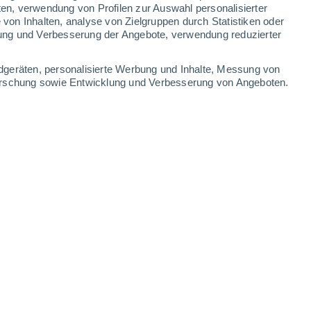
ten, verwendung von Profilen zur Auswahl personalisierter
on Inhalten, analyse von Zielgruppen durch Statistiken oder
ung und Verbesserung der Angebote, verwendung reduzierter
Leaflet
|
©
OpenStreetMap
|
ECMWF
by © Meteored
dgeräten, personalisierte Werbung und Inhalte, Messung von
forschung sowie Entwicklung und Verbesserung von Angeboten.