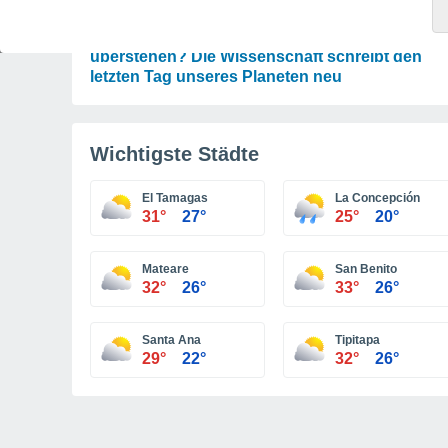
ASTRONOMIE
Wird die Erde den Untergang der Sonne
überstehen? Die Wissenschaft schreibt den
letzten Tag unseres Planeten neu
Wichtigste Städte
El Tamagas
La Concepción
31°
27°
25°
20°
Mateare
San Benito
32°
26°
33°
26°
Santa Ana
Tipitapa
29°
22°
32°
26°