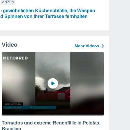
FLANZEN
e gewöhnlichen Küchenabfälle, die Wespen
d Spinnen von Ihrer Terrasse fernhalten
Video
Mehr Videos
Tornados und extreme Regenfälle in Pelotas,
Brasilien