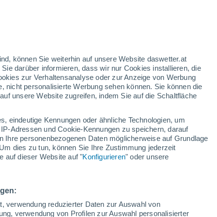
/h
ind, können Sie weiterhin auf unsere Website daswetter.at
 Sie darüber informieren, dass wir nur Cookies installieren, die
 Cookies zur Verhaltensanalyse oder zur Anzeige von Werbung
e, nicht personalisierte Werbung sehen können. Sie können die
uf unsere Website zugreifen, indem Sie auf die Schaltfläche
ules
s, eindeutige Kennungen oder ähnliche Technologien, um
Bewölkung
Regenradar
Satelliten
Wettermodelle
 IP-Adressen und Cookie-Kennungen zu speichern, darauf
iten Ihre personenbezogenen Daten möglicherweise auf Grundlage
Um dies zu tun, können Sie Ihre Zustimmung jederzeit
 auf dieser Website auf "
Konfigurieren
" oder unsere
amstag
Sonntag
Montag
Dienstag
8. Aug
9. Aug
10. Aug
11. Aug
ngen:
ät, verwendung reduzierter Daten zur Auswahl von
bung, verwendung von Profilen zur Auswahl personalisierter
70%
80%
70%