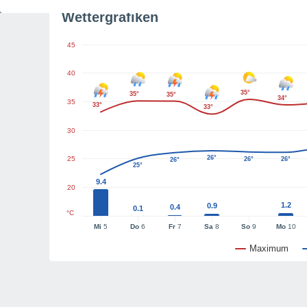
Wettergrafiken
45
40
35°
35°
35°
34°
35
33°
33°
30
26°
25
26°
26°
26°
25°
9.4
20
1.2
0.9
0.4
0.1
°C
Mi
5
Do
6
Fr
7
Sa
8
So
9
Mo
10
Maximum