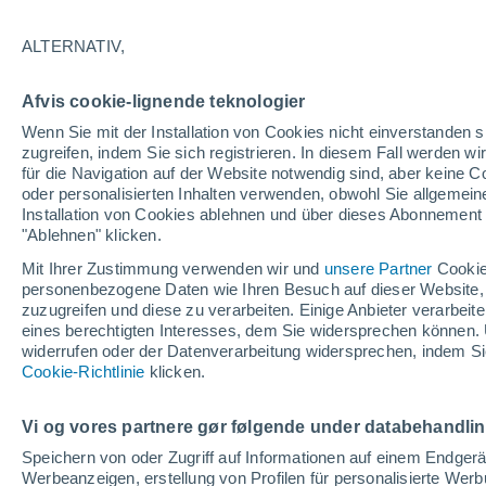
30°
ALTERNATIV,
Osten
Afvis cookie-lignende teknologier
gefühlte Temperatur 34°
25
-
51 km
Wenn Sie mit der Installation von Cookies nicht einverstanden s
zugreifen, indem Sie sich registrieren. In diesem Fall werden wir
für die Navigation auf der Website notwendig sind, aber keine
oder personalisierten Inhalten verwenden, obwohl Sie allgemein
Astronomie
Installation von Cookies ablehnen und über dieses Abonnement a
Das Sternbild Löwe: Wo der Mythos des Herk
auf echte Sterne und Meteoritenschauer trifft
"Ablehnen" klicken.
Mit Ihrer Zustimmung verwenden wir und
unsere Partner
Cookie
Wetter 1 - 7 Tage
Aktuell
Vorhersagekarte für die 
personenbezogene Daten wie Ihren Besuch auf dieser Website,
zuzugreifen und diese zu verarbeiten. Einige Anbieter verarbe
eines berechtigten Interesses, dem Sie widersprechen können. 
widerrufen oder der Datenverarbeitung widersprechen, indem Sie
Morgen
Freitag
S
Cookie-Richtlinie
Heute
klicken.
6. Aug
7. Aug
5. Aug
Vi og vores partnere gør følgende under databehandli
Speichern von oder Zugriff auf Informationen auf einem Endger
Werbeanzeigen, erstellung von Profilen für personalisierte Wer
30%
50%
90%