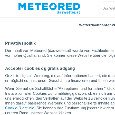
Wetter
Nachrichten
V
Privatlivspolitik
Der Inhalt von Meteored (daswetter.at) wurde von Fachleuten erst
von hoher Qualität sind. Sie können diese Website über die fol
Accepter cookies og gratis adgang
Home
Nicaragua
Departamento Managua
Mate
Gezielte digitale Werbung, die auf Informationen basiert, die 
ermöglicht es uns, unser Geschäft zu finanzieren und Ihnen weit
Das Wetter für Mateare
Wenn Sie auf die Schaltfläche "Akzeptieren und fortfahren" kli
Installation aller Cookies zu, unabhängig davon, ob es sich um 
18:24
Mittwoch
uns ermöglichen, das Verhalten auf der Website zu verfolgen und
Ihnen darauf basierende Werbung und personalisierte Inhalte an
Cookie-Richtlinie
. Sie können Ihre Zustimmung jederzeit widerru
vereinzelt Wolken
unteren Rand unserer Website klicken.