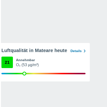
Luftqualität in Mateare heute
Details
Annehmbar
21
O₃ (53 µg/m³)