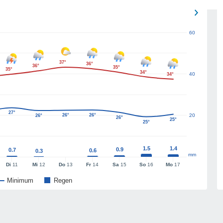
60
37°
36°
36°
35°
35°
34°
40
34°
27°
26°
26°
20
26°
26°
25°
25°
1.5
1.4
0.9
0.7
0.6
0.3
mm
Di
11
Mi
12
Do
13
Fr
14
Sa
15
So
16
Mo
17
Minimum
Regen