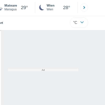
Mateare
Wien
Innsbruck
29°
28°
Managua
Wien
Tirol
°C
rt