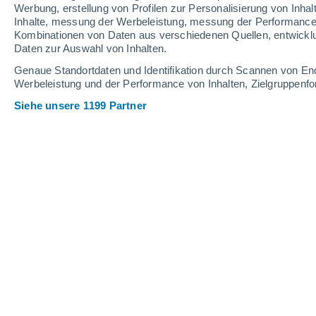
0.1 mm
0.4 mm
9.4 mm
Werbung, erstellung von Profilen zur Personalisierung von Inhal
Inhalte, messung der Werbeleistung, messung der Performance v
35°
/
25°
35°
/
26°
33°
/
22°
Kombinationen von Daten aus verschiedenen Quellen, entwickl
Daten zur Auswahl von Inhalten.
27
-
55
km/h
31
-
64
km/h
28
30
-
63
km/h
Genaue Standortdaten und Identifikation durch Scannen von En
Werbeleistung und der Performance von Inhalten, Zielgruppen
Siehe unsere 1199 Partner
Das Wetter für Mateare Heute
, 5. Aug
vereinzelt Wolk
31°
17:00
gefühlte T.
35°
vereinzelt Wolk
30°
18:00
gefühlte T.
34°
vereinzelt Wolk
29°
19:00
gefühlte T.
33°
vereinzelt Wolk
28°
20:00
gefühlte T.
32°