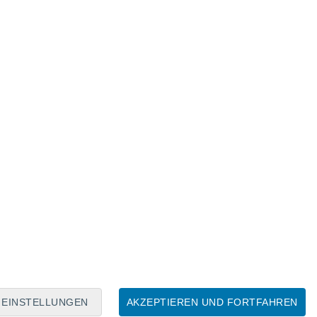
Mondkalender
Mo
Di
Mi
Do
Fr
Sa
So
5
6
7
8
9
10
11
12
13
14
15
16
17
18
EINSTELLUNGEN
AKZEPTIEREN UND FORTFAHREN