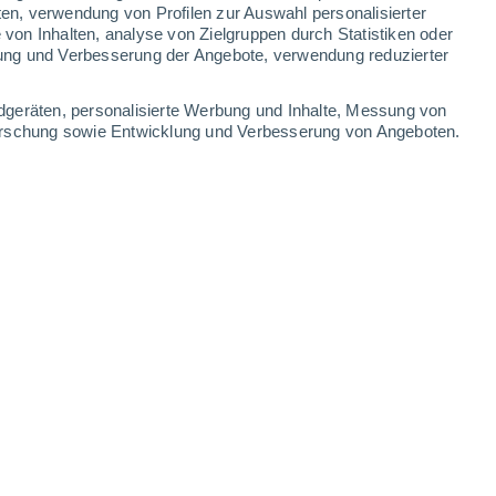
0.9 mm
1.2 mm
0.7 mm
ten, verwendung von Profilen zur Auswahl personalisierter
on Inhalten, analyse von Zielgruppen durch Statistiken oder
33°
/
26°
35°
/
26°
34°
/
26°
35°
/
27°
ung und Verbesserung der Angebote, verwendung reduzierter
-
60
km/h
29
-
60
km/h
27
-
64
km/h
28
-
58
km/h
dgeräten, personalisierte Werbung und Inhalte, Messung von
forschung sowie Entwicklung und Verbesserung von Angeboten.
ust
en
Osten
0 niedrig
26
-
53 km/h
LSF:
nein
en
Osten
0 niedrig
25
-
51 km/h
LSF:
nein
en
Osten
0 niedrig
23
-
47 km/h
LSF:
nein
en
Osten
0 niedrig
22
-
45 km/h
LSF:
nein