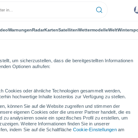
ideo
Warnungen
Radar
Karten
Satelliten
Wettermodelle
Welt
Winterspo
ellt, um sicherzustellen, dass die bereitgestellten Informationen
genden Optionen aufrufen:
are
durch Cookies oder ähnliche Technologien gesammelt werden,
erhin hochwertige Inhalte kostenlos zur Verfügung zu stellen.
cken, können Sie auf die Website zugreifen und stimmen der
unsere eigenen Cookies oder die unserer Partner handelt, die es
...
 zu analysieren sowie ein spezifisches Profil zu erstellen, um
zuzeigen. Weitere Informationen finden Sie in unserer
Stündlich
fen, indem Sie auf die Schaltfläche
Cookie-Einstellungen
am
Leichter Regen in den nächsten
Stunden