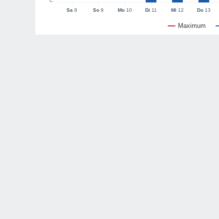
°C
Sa
8
So
9
Mo
10
Di
11
Mi
12
Do
13
Maximum