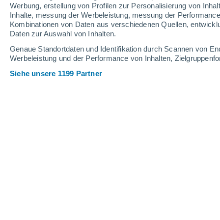
Werbung, erstellung von Profilen zur Personalisierung von Inhal
Inhalte, messung der Werbeleistung, messung der Performance v
35°
/
26°
35°
/
27°
34°
/
26°
Kombinationen von Daten aus verschiedenen Quellen, entwickl
Daten zur Auswahl von Inhalten.
15
-
34
km/h
16
-
37
km/h
10
10
-
27
km/h
Genaue Standortdaten und Identifikation durch Scannen von En
Werbeleistung und der Performance von Inhalten, Zielgruppen
Siehe unsere 1199 Partner
Das Wetter für Manaus - AM Heute
, 8
klarer Himmel
27°
03:00
gefühlte T.
30°
vereinzelt Wolken
27°
04:00
gefühlte T.
29°
klarer Himmel
26°
05:00
gefühlte T.
28°
klar
26°
06:00
gefühlte T.
28°