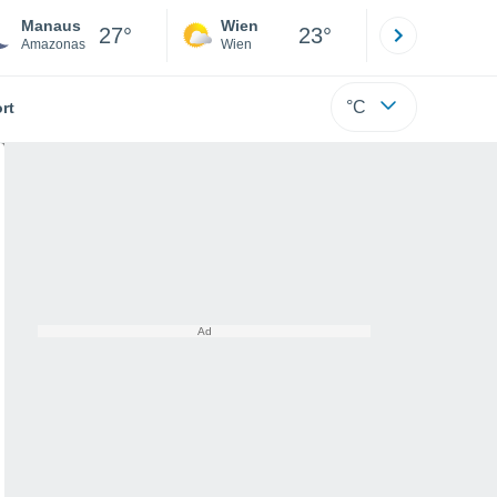
Manaus
Wien
Innsbruck
27°
23°
Amazonas
Wien
Tirol
°C
rt