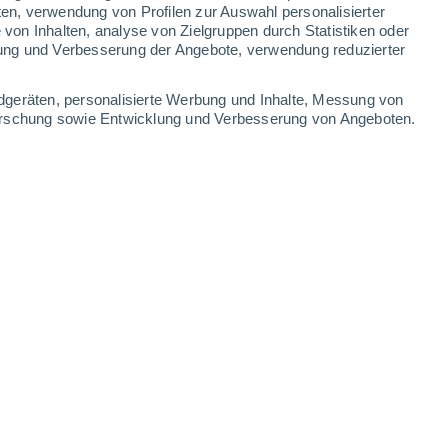
1.4 mm
1.5 mm
1.3 mm
ten, verwendung von Profilen zur Auswahl personalisierter
on Inhalten, analyse von Zielgruppen durch Statistiken oder
35°
/
27°
32°
/
25°
34°
/
26°
34°
/
25°
ung und Verbesserung der Angebote, verwendung reduzierter
-
30
km/h
9
-
36
km/h
11
-
39
km/h
11
-
33
km/h
dgeräten, personalisierte Werbung und Inhalte, Messung von
forschung sowie Entwicklung und Verbesserung von Angeboten.
. August
Nordosten
0 niedrig
5
-
10 km/h
LSF:
nein
Nordosten
0 niedrig
5
-
11 km/h
LSF:
nein
Nordosten
0 niedrig
5
-
11 km/h
LSF:
nein
Norden
0 niedrig
6
-
12 km/h
LSF:
nein