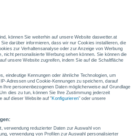
nd
:
22%
ind, können Sie weiterhin auf unsere Website daswetter.at
 Sie darüber informieren, dass wir nur Cookies installieren, die
 Cookies zur Verhaltensanalyse oder zur Anzeige von Werbung
e, nicht personalisierte Werbung sehen können. Sie können die
uf unsere Website zugreifen, indem Sie auf die Schaltfläche
ur
dt
s, eindeutige Kennungen oder ähnliche Technologien, um
Bewölkung
Regenradar
Satelliten
Wettermodelle
 IP-Adressen und Cookie-Kennungen zu speichern, darauf
iten Ihre personenbezogenen Daten möglicherweise auf Grundlage
Um dies zu tun, können Sie Ihre Zustimmung jederzeit
 auf dieser Website auf "
Konfigurieren
" oder unsere
ienstag
Mittwoch
Donnerstag
Freitag
11. Aug
12. Aug
13. Aug
14. Aug
ngen:
ät, verwendung reduzierter Daten zur Auswahl von
bung, verwendung von Profilen zur Auswahl personalisierter
70%
90%
80%