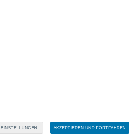
Mondkalender
Mo
Di
Mi
Do
Fr
Sa
So
8
9
10
11
12
13
14
15
16
EINSTELLUNGEN
AKZEPTIEREN UND FORTFAHREN