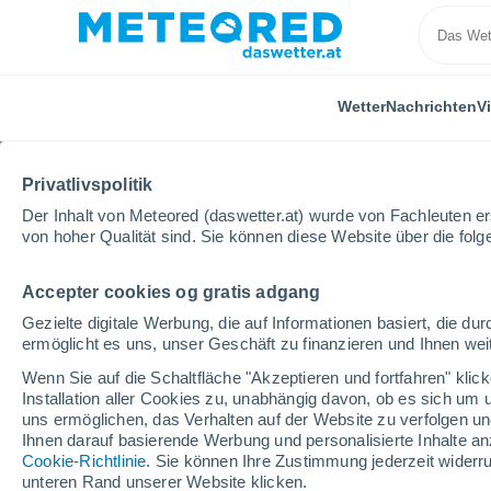
Wetter
Nachrichten
V
Privatlivspolitik
Der Inhalt von Meteored (daswetter.at) wurde von Fachleuten erst
von hoher Qualität sind. Sie können diese Website über die fol
Accepter cookies og gratis adgang
Home
Brasilien
Amazonas
Manaus
Gezielte digitale Werbung, die auf Informationen basiert, die 
ermöglicht es uns, unser Geschäft zu finanzieren und Ihnen weit
Das Wetter für Manaus
Wenn Sie auf die Schaltfläche "Akzeptieren und fortfahren" kli
Installation aller Cookies zu, unabhängig davon, ob es sich um 
02:37
Samstag
uns ermöglichen, das Verhalten auf der Website zu verfolgen und
Ihnen darauf basierende Werbung und personalisierte Inhalte an
Cookie-Richtlinie
. Sie können Ihre Zustimmung jederzeit widerru
klarer Himmel
unteren Rand unserer Website klicken.