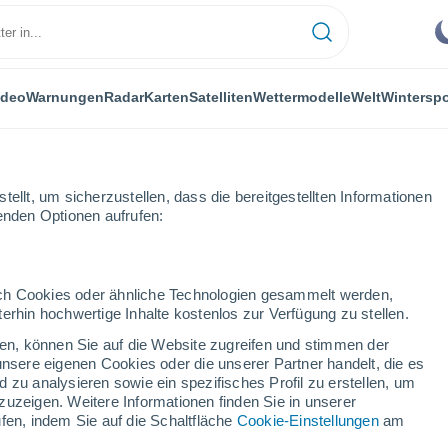
ideo
Warnungen
Radar
Karten
Satelliten
Wettermodelle
Welt
Winterspo
ellt, um sicherzustellen, dass die bereitgestellten Informationen
genden Optionen aufrufen:
durch Cookies oder ähnliche Technologien gesammelt werden,
erhin hochwertige Inhalte kostenlos zur Verfügung zu stellen.
 - AM
cken, können Sie auf die Website zugreifen und stimmen der
unsere eigenen Cookies oder die unserer Partner handelt, die es
...
 zu analysieren sowie ein spezifisches Profil zu erstellen, um
zuzeigen. Weitere Informationen finden Sie in unserer
Stündlich
fen, indem Sie auf die Schaltfläche
Cookie-Einstellungen
am
Übermäßige feuchte Hitze in den
kommenden Stunden