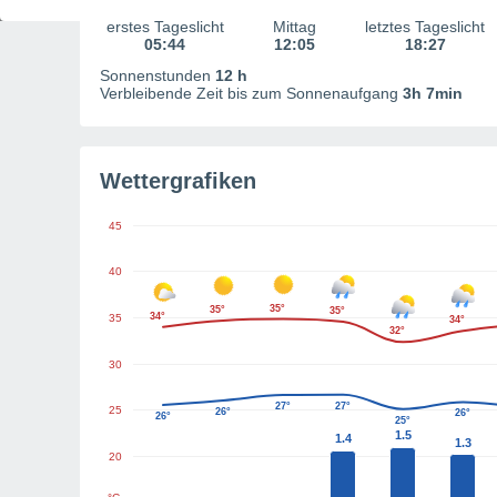
erstes Tageslicht
Mittag
letztes Tageslicht
05:44
12:05
18:27
Sonnenstunden
12 h
Verbleibende Zeit bis zum Sonnenaufgang
3h 7min
Wettergrafiken
45
40
35°
35°
35°
34°
35
34°
32°
30
27°
27°
25
26°
26°
26°
25°
1.5
1.4
1.3
20