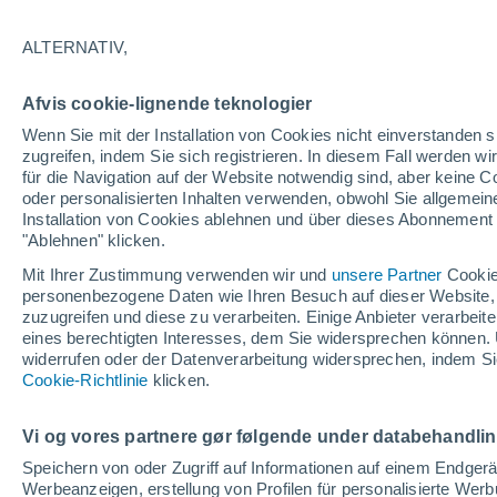
27°
ALTERNATIV,
abneh. Mo
Afvis cookie-lignende teknologier
Beleuchtet
gefühlte Temperatur 30°
Wenn Sie mit der Installation von Cookies nicht einverstanden s
zugreifen, indem Sie sich registrieren. In diesem Fall werden wir
für die Navigation auf der Website notwendig sind, aber keine
oder personalisierten Inhalten verwenden, obwohl Sie allgemein
Astronomie
Installation von Cookies ablehnen und über dieses Abonnement a
Alarm im Weltraum: Der private Satellit, der z
Rettung des Swift-Teleskops der NASA entsan
"Ablehnen" klicken.
wurde
Mit Ihrer Zustimmung verwenden wir und
unsere Partner
Cookie
Wetter 1 - 7 Tage
Aktuell
Vorhersagekarte für die 
personenbezogene Daten wie Ihren Besuch auf dieser Website,
zuzugreifen und diese zu verarbeiten. Einige Anbieter verarbe
eines berechtigten Interesses, dem Sie widersprechen können. 
widerrufen oder der Datenverarbeitung widersprechen, indem Sie
Morgen
Montag
D
Cookie-Richtlinie
Heute
klicken.
9. Aug
10. Aug
8. Aug
Vi og vores partnere gør følgende under databehandli
Speichern von oder Zugriff auf Informationen auf einem Endger
Werbeanzeigen, erstellung von Profilen für personalisierte Wer