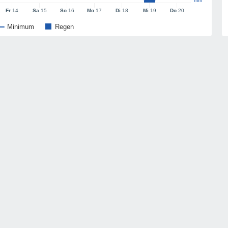
mm
Fr
14
Sa
15
So
16
Mo
17
Di
18
Mi
19
Do
20
Minimum
Regen