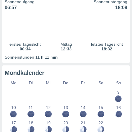
Sonnenaufgang
Sonnenuntergang
ntwicklung
06:57
18:09
serung der
g
 Daten zur
n Inhalten.
erstes Tageslicht
Mittag
letztes Tageslicht
ten und
06:34
12:33
18:32
ion durch
on
Sonnenstunden
11 h 11 min
,
erte
Mondkalender
d Inhalte,
on
Mo
Di
Mi
Do
Fr
Sa
So
ung und der
ce von
9
nforschung
icklung
10
11
12
13
14
15
16
serung von
.
17
18
19
20
21
22
sere 1199