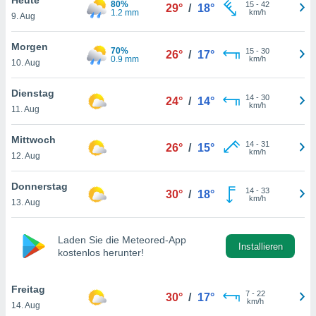
80%
okies oder
15
-
42
29°
/
18°
1.2 mm
km/h
9. Aug
 Partner
e es uns
n, das
Morgen
70%
15
-
30
26°
/
17°
uf der
0.9 mm
km/h
10. Aug
 verfolgen
lysieren
Dienstag
14
-
30
24°
/
14°
km/h
11. Aug
s Profil zu
um Ihnen
ierende
Mittwoch
14
-
31
26°
/
15°
nd
km/h
12. Aug
erte Inhalte
. Weitere
Donnerstag
14
-
33
nen finden
30°
/
18°
km/h
13. Aug
rer
tlinie
. Sie
e
Laden Sie die Meteored-App
 jederzeit
Installieren
kostenlos herunter!
, indem Sie
altfläche
stellungen
Freitag
7
-
22
30°
/
17°
n Rand
km/h
14. Aug
bsite