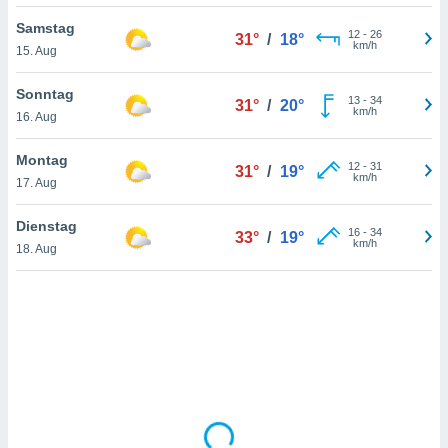
Samstag
12
-
26
31°
/
18°
km/h
15. Aug
IV,
kie-
Sonntag
13
-
34
31°
/
20°
km/h
16. Aug
er
it der
Montag
12
-
31
31°
/
19°
n von
km/h
17. Aug
cht
den sind,
Dienstag
16
-
34
 weiterhin
33°
/
19°
km/h
18. Aug
 Website
t
 indem Sie
ieren. In
l werden
über
, dass wir
s
, die für die
auf der
twendig