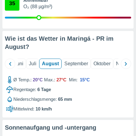
Annehmbar
von
35
O₃ (88 µg/m³)
erte
verwendung
n zur
erter
Wie ist das Wetter in Maringá - PR im
rstellung
August
?
n zur
ierung von
verwendung
Mai
Juni
Juli
August
September
Oktober
Novembe
n zur
erter
Ø Temp.:
20°C
Max.:
27°C
Min:
15°C
essung der
ung,
Regentage:
6
Tage
er
ce von
Niederschlagsmenge:
65 mm
analyse von
Mittelwind:
10 km/h
n durch
 oder
onen von
Sonnenaufgang und -untergang
nen