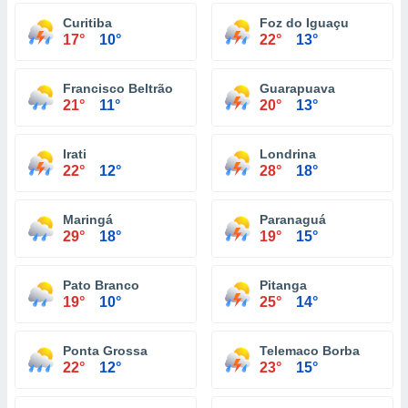
Curitiba
Foz do Iguaçu
17°
10°
22°
13°
Francisco Beltrão
Guarapuava
21°
11°
20°
13°
Irati
Londrina
22°
12°
28°
18°
Maringá
Paranaguá
29°
18°
19°
15°
Pato Branco
Pitanga
19°
10°
25°
14°
Ponta Grossa
Telemaco Borba
22°
12°
23°
15°