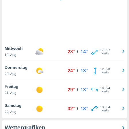
keine
r
analyse
nzeige von
der
erten
erwenden,
 nicht
Mittwoch
17
-
37
23°
/
14°
erte
km/h
19. Aug
ehen
e können
Donnerstag
12
-
28
ation von
24°
/
13°
km/h
20. Aug
lehnen und
s
t auf
Freitag
10
-
24
29°
/
13°
site
km/h
21. Aug
 indem Sie
altfläche
Samstag
13
-
34
 klicken.
32°
/
18°
km/h
22. Aug
Zustimmung
wir und
Wettergrafiken
tner