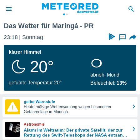
Das Wetter für Maringá - PR
politik
23:18
Sonntag
...
von
at) wurde
klarer Himmel
uten
20°
m
llen, dass
estellten
abneh. Mond
nen von
gefühlte Temperatur 20°
Beleuchtet:
13%
tät sind.
 diese
er die
gelbe Warnstufe
Optionen
Heute mäßige Wetterwarnung wegen besonderer
Gefahrenlage in Maringá
 cookies
Astronomie
s adgang
Alarm im Weltraum: Der private Satellit, der zur
Rettung des Swift-Teleskops der NASA entsandt
gitale