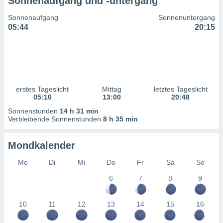
Sonnenaufgang und -untergang
ntwicklung
serung der
Sonnenaufgang
Sonnenuntergang
05:44
20:15
g
 Daten zur
n Inhalten.
ten und
ion durch
erstes Tageslicht
Mittag
letztes Tageslicht
on
05:10
13:00
20:48
,
Sonnenstunden
14 h 31 min
erte
Verbleibende Sonnenstunden
8 h 35 min
d Inhalte,
on
ung und der
Mondkalender
ce von
Mo
Di
Mi
Do
Fr
Sa
So
nforschung
6
7
8
9
icklung
serung von
.
10
11
12
13
14
15
16
sere 1199