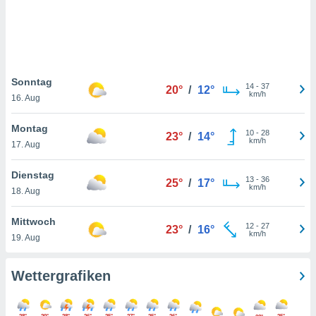
keine
r
analyse
nzeige von
der
erten
Sonntag
14
-
37
20°
/
12°
erwenden,
km/h
16. Aug
 nicht
Montag
erte
10
-
28
23°
/
14°
km/h
ehen
17. Aug
e können
ation von
Dienstag
13
-
36
25°
/
17°
lehnen und
km/h
18. Aug
s
t auf
Mittwoch
site
12
-
27
23°
/
16°
km/h
 indem Sie
19. Aug
altfläche
 klicken.
Wettergrafiken
Zustimmung
wir und
tner