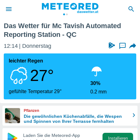
ting Station
Das Wetter für Mc Tavish Automated
politik
Reporting Station - QC
von
12:14
Donnerstag
...
at) wurde
uten
leichter Regen
m
llen, dass
27°
estellten
nen von
30%
tät sind.
gefühlte Temperatur 29°
 diese
0.2 mm
er die
Optionen
Pflanzen
Die gewöhnlichen Küchenabfälle, die Wespen
und Spinnen von Ihrer Terrasse fernhalten
 cookies
s adgang
Laden Sie die Meteored-App
gitale
Installieren