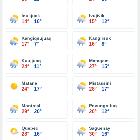
Inukjuak
Ivujivik
14°
10°
15°
12°
Kangiqsujuaq
Kangirsuk
17°
7°
16°
8°
Kuujjuaq
Matagami
24°
11°
27°
15°
Matane
Mistassini
24°
17°
28°
17°
Montreal
Povungnituq
29°
20°
20°
12°
Quebec
Saguenay
28°
16°
30°
16°