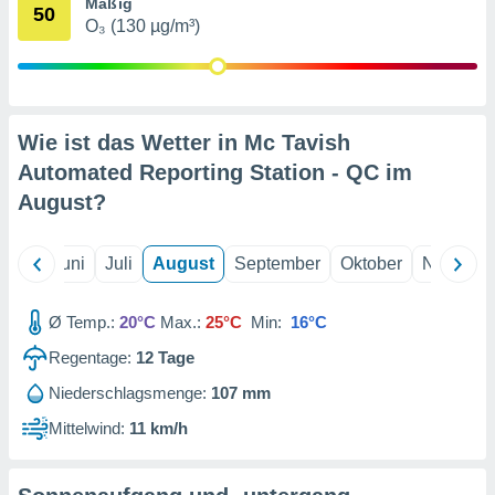
von
Mäßig
50
O₃ (130 µg/m³)
erte
verwendung
n zur
erter
Wie ist das Wetter in Mc Tavish
rstellung
Automated Reporting Station - QC im
n zur
ierung von
August
?
verwendung
n zur
Mai
Juni
Juli
August
September
Oktober
Novembe
erter
essung der
ung,
Ø Temp.:
20°C
Max.:
25°C
Min:
16°C
er
Regentage:
12
Tage
ce von
analyse von
Niederschlagsmenge:
107 mm
n durch
 oder
Mittelwind:
11 km/h
onen von
nen