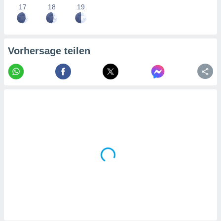
tner
17
18
19
Vorhersage teilen