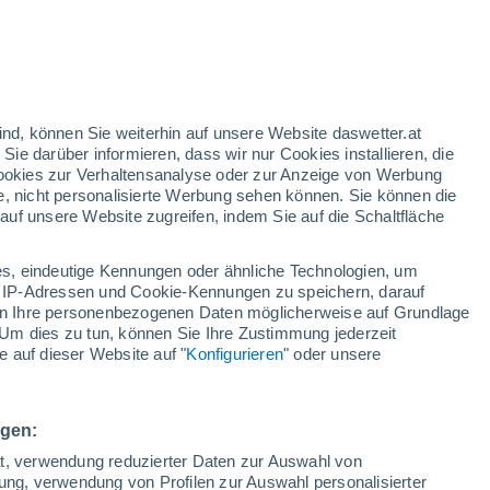
H
I - J
K
L
M
N
O
ürttemberg
ind, können Sie weiterhin auf unsere Website daswetter.at
 Sie darüber informieren, dass wir nur Cookies installieren, die
Kehl
 Cookies zur Verhaltensanalyse oder zur Anzeige von Werbung
Kressbronn Am Bodensee
e, nicht personalisierte Werbung sehen können. Sie können die
uf unsere Website zugreifen, indem Sie auf die Schaltfläche
Laupheim
s, eindeutige Kennungen oder ähnliche Technologien, um
Leonberg
 IP-Adressen und Cookie-Kennungen zu speichern, darauf
Leutkirch
iten Ihre personenbezogenen Daten möglicherweise auf Grundlage
Um dies zu tun, können Sie Ihre Zustimmung jederzeit
Lörrach
 auf dieser Website auf "
Konfigurieren
" oder unsere
Ludwigsburg
Meersburg
ngen:
ät, verwendung reduzierter Daten zur Auswahl von
Radolfzell am Bodensee
bung, verwendung von Profilen zur Auswahl personalisierter