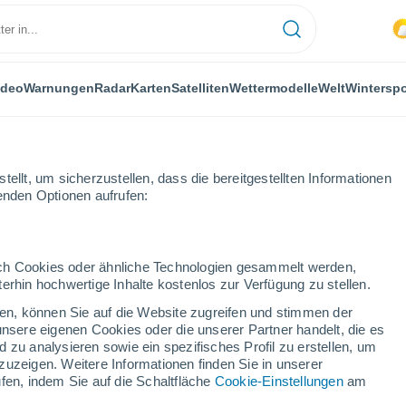
ideo
Warnungen
Radar
Karten
Satelliten
Wettermodelle
Welt
Winterspo
ellt, um sicherzustellen, dass die bereitgestellten Informationen
genden Optionen aufrufen:
durch Cookies oder ähnliche Technologien gesammelt werden,
erhin hochwertige Inhalte kostenlos zur Verfügung zu stellen.
schaften in Baden-
cken, können Sie auf die Website zugreifen und stimmen der
unsere eigenen Cookies oder die unserer Partner handelt, die es
 zu analysieren sowie ein spezifisches Profil zu erstellen, um
zuzeigen. Weitere Informationen finden Sie in unserer
fen, indem Sie auf die Schaltfläche
Cookie-Einstellungen
am