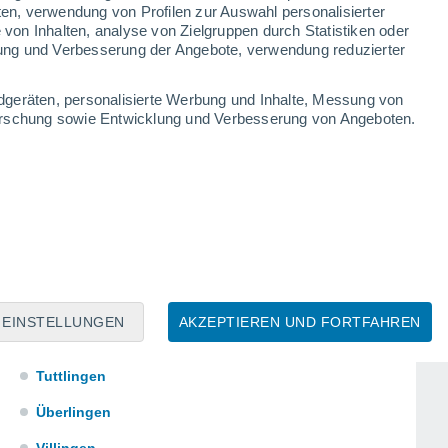
ten, verwendung von Profilen zur Auswahl personalisierter
Rastatt
on Inhalten, analyse von Zielgruppen durch Statistiken oder
ung und Verbesserung der Angebote, verwendung reduzierter
Ravensburg
Rottenburg am Neckar
dgeräten, personalisierte Werbung und Inhalte, Messung von
forschung sowie Entwicklung und Verbesserung von Angeboten.
Rottweil
Schorndorf
Schwäbisch Gmünd
Schwäbisch Hall
Sindelfingen
Titisee
EINSTELLUNGEN
AKZEPTIEREN UND FORTFAHREN
Triberg im Schwarzwald
Tuttlingen
Überlingen