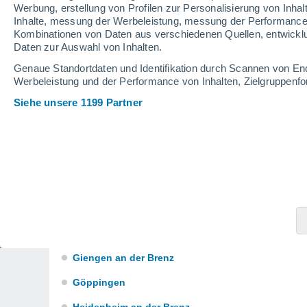
Werbung, erstellung von Profilen zur Personalisierung von Inhal
Buchen (Odenwald)
Inhalte, messung der Werbeleistung, messung der Performance v
Kombinationen von Daten aus verschiedenen Quellen, entwickl
Calw
Daten zur Auswahl von Inhalten.
Crailsheim
Genaue Standortdaten und Identifikation durch Scannen von En
Werbeleistung und der Performance von Inhalten, Zielgruppen
Donaueschingen
Siehe unsere 1199 Partner
Ellwangen (Jagst)
Esslingen
Ettlingen
Feldberg (Schwarzwald)
Freudenstadt
Gaggenau
Giengen an der Brenz
Göppingen