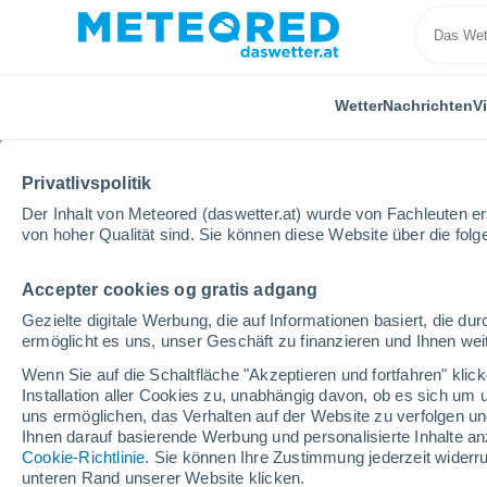
Wetter
Nachrichten
V
Privatlivspolitik
Der Inhalt von Meteored (daswetter.at) wurde von Fachleuten erst
von hoher Qualität sind. Sie können diese Website über die fol
Accepter cookies og gratis adgang
Home
Deutschland
Baden-Württemberg
Orte
Gezielte digitale Werbung, die auf Informationen basiert, die 
ermöglicht es uns, unser Geschäft zu finanzieren und Ihnen weit
Das Wetter in allen Ort
Wenn Sie auf die Schaltfläche "Akzeptieren und fortfahren" kli
Württemberg
Installation aller Cookies zu, unabhängig davon, ob es sich um 
uns ermöglichen, das Verhalten auf der Website zu verfolgen und
Ihnen darauf basierende Werbung und personalisierte Inhalte an
Alle Orte in Baden-Württemberg
Cookie-Richtlinie
. Sie können Ihre Zustimmung jederzeit widerru
unteren Rand unserer Website klicken.