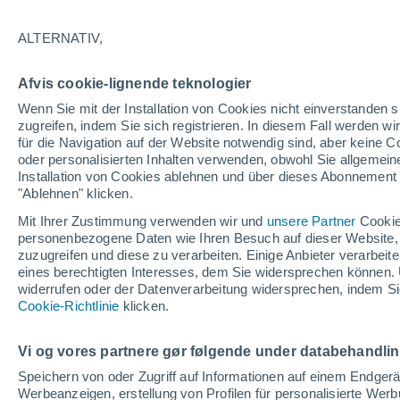
A
B
C - D
E
F
G
ALTERNATIV,
P
R
S
T - V
W
Z
Afvis cookie-lignende teknologier
Die meistgesuchten Orte in Baden-W
Wenn Sie mit der Installation von Cookies nicht einverstanden s
zugreifen, indem Sie sich registrieren. In diesem Fall werden wir
Aalen
für die Navigation auf der Website notwendig sind, aber keine
Achern
oder personalisierten Inhalten verwenden, obwohl Sie allgemein
Installation von Cookies ablehnen und über dieses Abonnement a
Backnang
"Ablehnen" klicken.
Mit Ihrer Zustimmung verwenden wir und
unsere Partner
Cookie
Bad Saulgau
personenbezogene Daten wie Ihren Besuch auf dieser Website,
Baiersbronn
zuzugreifen und diese zu verarbeiten. Einige Anbieter verarbe
eines berechtigten Interesses, dem Sie widersprechen können. 
Balingen
widerrufen oder der Datenverarbeitung widersprechen, indem Sie
Cookie-Richtlinie
klicken.
Bietigheim-Bissingen
Breisach am Rhein
Vi og vores partnere gør følgende under databehandli
Speichern von oder Zugriff auf Informationen auf einem Endger
Bruchsal
Werbeanzeigen, erstellung von Profilen für personalisierte Wer