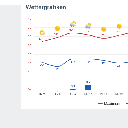
Wettergrafiken
40
35
32°
31°
31°
29°
29°
30
27°
25
20
17°
17°
15
17°
16°
15°
13°
10
5
0.7
0.1
°C
Fr
7
Sa
8
So
9
Mo
10
Di
11
Mi
12
Maximum