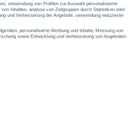
0.7 mm
ten, verwendung von Profilen zur Auswahl personalisierter
on Inhalten, analyse von Zielgruppen durch Statistiken oder
31°
/
17°
29°
/
17°
31°
/
15°
33°
/
16°
ung und Verbesserung der Angebote, verwendung reduzierter
-
32
km/h
15
-
30
km/h
12
-
30
km/h
8
-
24
km/h
dgeräten, personalisierte Werbung und Inhalte, Messung von
forschung sowie Entwicklung und Verbesserung von Angeboten.
e
, 7. August
en
Nordosten
3 mäßig
9
-
27 km/h
LSF:
6-10
kt
Nordosten
1 niedrig
8
-
25 km/h
LSF:
nein
Nordosten
0 niedrig
7
-
21 km/h
LSF:
nein
kt
Nordosten
0 niedrig
11
-
23 km/h
LSF:
nein