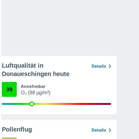
Luftqualität in
Details
Donaueschingen heute
Annehmbar
39
O₃ (98 µg/m³)
Pollenflug
Details