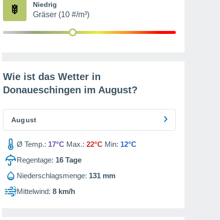
Niedrig
Gräser (10 #/m³)
Wie ist das Wetter in
Donaueschingen im
August
?
August
Ø Temp.:
17°C
Max.:
22°C
Min:
12°C
Regentage:
16
Tage
Niederschlagsmenge:
131 mm
Mittelwind:
8 km/h