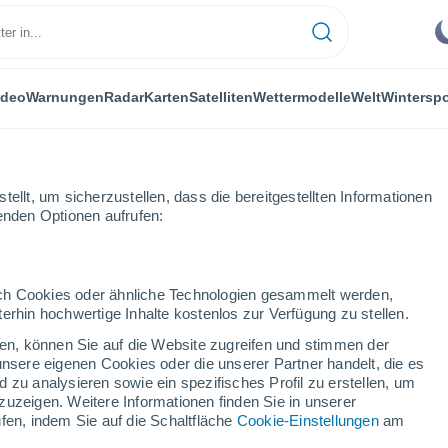
ideo
Warnungen
Radar
Karten
Satelliten
Wettermodelle
Welt
Winterspo
ellt, um sicherzustellen, dass die bereitgestellten Informationen
genden Optionen aufrufen:
eschingen
durch Cookies oder ähnliche Technologien gesammelt werden,
erhin hochwertige Inhalte kostenlos zur Verfügung zu stellen.
schingen
cken, können Sie auf die Website zugreifen und stimmen der
unsere eigenen Cookies oder die unserer Partner handelt, die es
...
 zu analysieren sowie ein spezifisches Profil zu erstellen, um
zuzeigen. Weitere Informationen finden Sie in unserer
Stündlich
fen, indem Sie auf die Schaltfläche
Cookie-Einstellungen
am
Klarer Himmel in den nächsten
Stunden