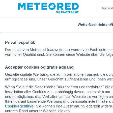
Wetter
Nachrichten
V
Privatlivspolitik
Der Inhalt von Meteored (daswetter.at) wurde von Fachleuten erst
von hoher Qualität sind. Sie können diese Website über die fol
Accepter cookies og gratis adgang
Home
Deutschland
Baden-Württemberg
Donau
Gezielte digitale Werbung, die auf Informationen basiert, die 
ermöglicht es uns, unser Geschäft zu finanzieren und Ihnen weit
Das Wetter für Donaue
Wenn Sie auf die Schaltfläche "Akzeptieren und fortfahren" kli
Installation aller Cookies zu, unabhängig davon, ob es sich um 
23:00
Freitag
uns ermöglichen, das Verhalten auf der Website zu verfolgen und
Ihnen darauf basierende Werbung und personalisierte Inhalte an
Cookie-Richtlinie
. Sie können Ihre Zustimmung jederzeit widerru
vereinzelt Wolken
unteren Rand unserer Website klicken.