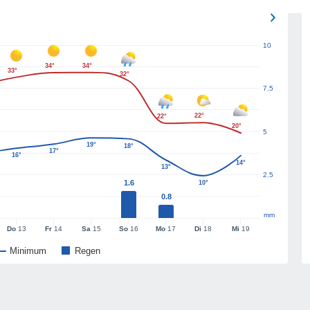
10
34°
34°
33°
32°
7.5
22°
22°
20°
5
19°
18°
17°
16°
14°
13°
2.5
1.6
10°
0.8
mm
Do
13
Fr
14
Sa
15
So
16
Mo
17
Di
18
Mi
19
Minimum
Regen