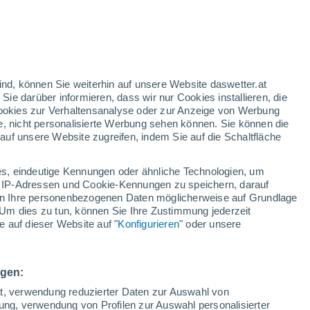
nd
:
35%
ind, können Sie weiterhin auf unsere Website daswetter.at
 Sie darüber informieren, dass wir nur Cookies installieren, die
 Cookies zur Verhaltensanalyse oder zur Anzeige von Werbung
e, nicht personalisierte Werbung sehen können. Sie können die
uf unsere Website zugreifen, indem Sie auf die Schaltfläche
ur
dt
s, eindeutige Kennungen oder ähnliche Technologien, um
Bewölkung
Regenradar
Satelliten
Wettermodelle
 IP-Adressen und Cookie-Kennungen zu speichern, darauf
iten Ihre personenbezogenen Daten möglicherweise auf Grundlage
Um dies zu tun, können Sie Ihre Zustimmung jederzeit
 auf dieser Website auf "
Konfigurieren
" oder unsere
Montag
Dienstag
Mittwoch
Donnerstag
10. Aug
11. Aug
12. Aug
13. Aug
ngen:
ät, verwendung reduzierter Daten zur Auswahl von
bung, verwendung von Profilen zur Auswahl personalisierter
60%