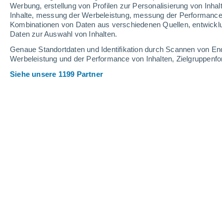
0.1 mm
Werbung, erstellung von Profilen zur Personalisierung von Inhal
Inhalte, messung der Werbeleistung, messung der Performance v
29°
/
13°
32°
/
17°
27°
/
16°
Kombinationen von Daten aus verschiedenen Quellen, entwickl
Daten zur Auswahl von Inhalten.
11
-
24
km/h
13
-
34
km/h
13
14
-
31
km/h
Genaue Standortdaten und Identifikation durch Scannen von En
Werbeleistung und der Performance von Inhalten, Zielgruppen
Siehe unsere 1199 Partner
Das Wetter für Donaueschingen Heut
vereinzelt Wolk
26°
17:00
gefühlte T.
26°
teilweise bewöl
26°
18:00
gefühlte T.
26°
bedeckt
25°
19:00
gefühlte T.
26°
teilweise bewöl
24°
20:00
gefühlte T.
25°