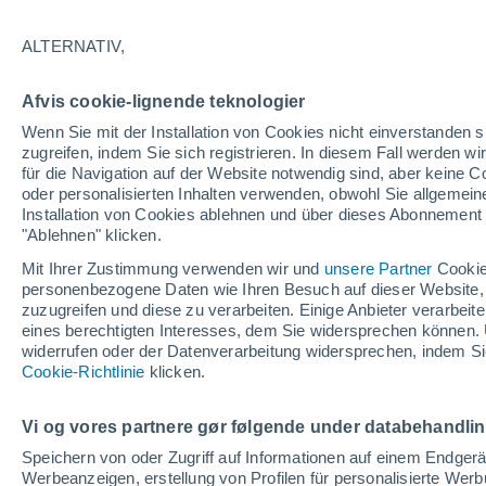
19°
ALTERNATIV,
abneh. Mo
Afvis cookie-lignende teknologier
Beleuchtet
gefühlte Temperatur 19°
Wenn Sie mit der Installation von Cookies nicht einverstanden s
zugreifen, indem Sie sich registrieren. In diesem Fall werden wir
für die Navigation auf der Website notwendig sind, aber keine
oder personalisierten Inhalten verwenden, obwohl Sie allgemein
Astronomie
Installation von Cookies ablehnen und über dieses Abonnement a
Alarm im Weltraum: Der private Satellit, der z
Rettung des Swift-Teleskops der NASA entsan
"Ablehnen" klicken.
wurde
Mit Ihrer Zustimmung verwenden wir und
unsere Partner
Cookie
Wetter 1 - 7 Tage
Aktuell
Vorhersagekarte für die 
personenbezogene Daten wie Ihren Besuch auf dieser Website,
zuzugreifen und diese zu verarbeiten. Einige Anbieter verarbe
eines berechtigten Interesses, dem Sie widersprechen können. 
widerrufen oder der Datenverarbeitung widersprechen, indem Sie
Morgen
Sonntag
Cookie-Richtlinie
Heute
klicken.
8. Aug
9. Aug
7. Aug
Vi og vores partnere gør følgende under databehandli
Speichern von oder Zugriff auf Informationen auf einem Endger
Werbeanzeigen, erstellung von Profilen für personalisierte Wer
30%