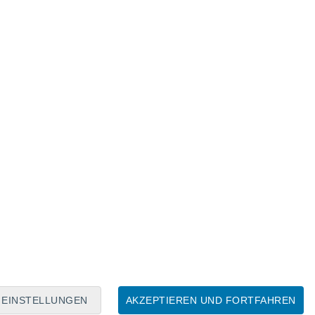
Mondkalender
Mo
Di
Mi
Do
Fr
Sa
So
7
8
9
10
11
12
13
14
15
16
17
18
19
20
EINSTELLUNGEN
AKZEPTIEREN UND FORTFAHREN