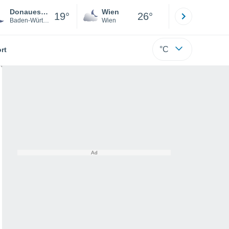
Donaueschingen
Wien
Innsbruck
19°
26°
Baden-Württemberg
Wien
Tirol
°C
rt