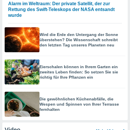
Alarm im Weltraum: Der private Satellit, der zur
Rettung des Swift-Teleskops der NASA entsandt
wurde
Wird die Erde den Untergang der Sonne
überstehen? Die Wissenschaft schreibt
den letzten Tag unseres Planeten neu
Eierschalen können in Ihrem Garten ein
zweites Leben finden: So setzen Sie sie
richtig für Ihre Pflanzen ein
Die gewöhnlichen Küchenabfälle, die
Wespen und Spinnen von Ihrer Terrasse
fernhalten
Video