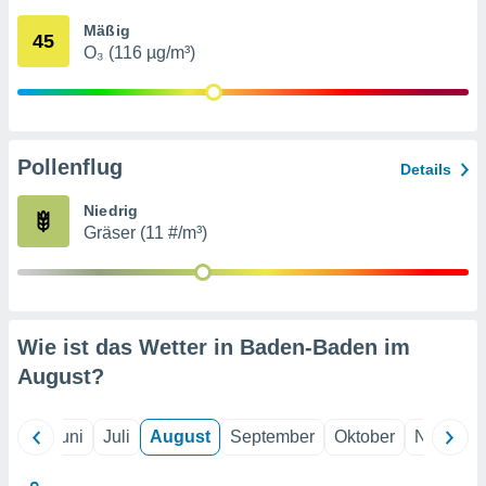
von
Mäßig
45
erte
O₃ (116 µg/m³)
verwendung
n zur
erter
rstellung
Pollenflug
n zur
Details
ierung von
verwendung
Niedrig
n zur
Gräser (11 #/m³)
erter
essung der
ung,
er
Wie ist das Wetter in Baden-Baden im
ce von
analyse von
August
?
n durch
 oder
onen von
Mai
Juni
Juli
August
September
Oktober
Novembe
nen