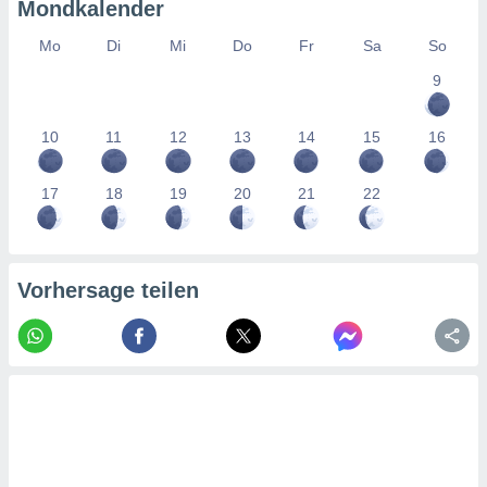
tner
Mondkalender
Mo
Di
Mi
Do
Fr
Sa
So
9
10
11
12
13
14
15
16
17
18
19
20
21
22
Vorhersage teilen