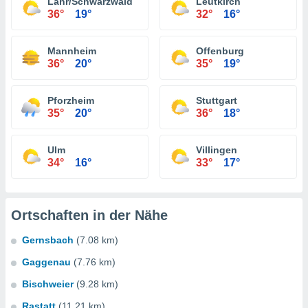
Lahr/Schwarzwald
Leutkirch
36°
19°
32°
16°
Mannheim
Offenburg
36°
20°
35°
19°
Pforzheim
Stuttgart
35°
20°
36°
18°
Ulm
Villingen
34°
16°
33°
17°
Ortschaften in der Nähe
Gernsbach
(7.08 km)
Gaggenau
(7.76 km)
Bischweier
(9.28 km)
Rastatt
(11.21 km)