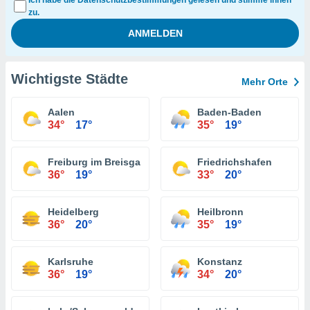
Ich habe die Datenschutzbestimmungen gelesen und stimme ihnen
zu.
Wichtigste Städte
Mehr Orte
Aalen
Baden-Baden
34°
17°
35°
19°
Freiburg im Breisgau
Friedrichshafen
36°
19°
33°
20°
Heidelberg
Heilbronn
36°
20°
35°
19°
Karlsruhe
Konstanz
36°
19°
34°
20°