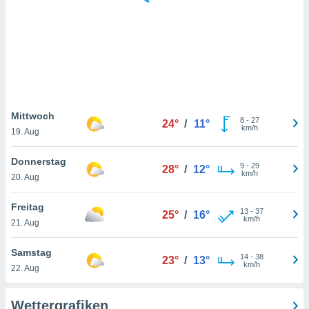
keine
r
analyse
nzeige von
der
erten
erwenden,
 nicht
Mittwoch
8
-
27
24°
/
11°
erte
km/h
19. Aug
ehen
e können
Donnerstag
9
-
29
ation von
28°
/
12°
km/h
20. Aug
lehnen und
s
t auf
Freitag
13
-
37
25°
/
16°
site
km/h
21. Aug
 indem Sie
altfläche
Samstag
14
-
38
 klicken.
23°
/
13°
km/h
22. Aug
Zustimmung
wir und
Wettergrafiken
tner