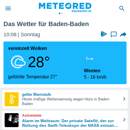
Das Wetter für Baden-Baden
politik
10:08
Sonntag
...
von
at) wurde
vereinzelt Wolken
uten
28°
m
llen, dass
estellten
Westen
nen von
gefühlte Temperatur 27°
5
16 km/h
tät sind.
 diese
er die
gelbe Warnstufe
Optionen
Heute mäßige Wetterwarnung wegen hitze in Baden-
Baden
 cookies
Astronomie
s adgang
Alarm im Weltraum: Der private Satellit, der zur
Rettung des Swift-Teleskops der NASA entsandt
gitale