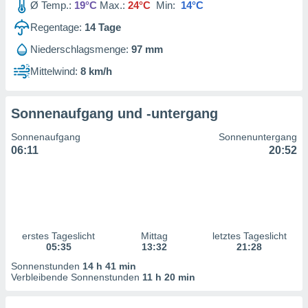
Ø Temp.:
19°C
Max.:
24°C
Min:
14°C
ntwicklung
serung der
Regentage:
14
Tage
g
Niederschlagsmenge:
97 mm
 Daten zur
Mittelwind:
8 km/h
n Inhalten.
ten und
Sonnenaufgang und -untergang
ion durch
on
Sonnenaufgang
Sonnenuntergang
,
06:11
20:52
erte
d Inhalte,
on
ung und der
ce von
erstes Tageslicht
Mittag
letztes Tageslicht
nforschung
05:35
13:32
21:28
icklung
serung von
Sonnenstunden
14 h 41 min
.
Verbleibende Sonnenstunden
11 h 20 min
sere 1199