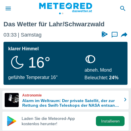
d
Das Wetter für Lahr/Schwarzwald
politik
03:33
Samstag
...
von
at) wurde
klarer Himmel
uten
16°
m
llen, dass
estellten
abneh. Mond
nen von
gefühlte Temperatur 16°
Beleuchtet:
24%
tät sind.
 diese
er die
Astronomie
Optionen
Alarm im Weltraum: Der private Satellit, der zur
Rettung des Swift-Teleskops der NASA entsandt
wurde
 cookies
Laden Sie die Meteored-App
s adgang
Installieren
kostenlos herunter!
gitale