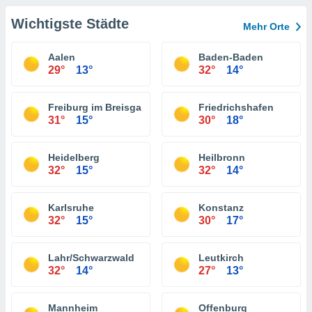
Wichtigste Städte
Mehr Orte
Aalen
Baden-Baden
29°
13°
32°
14°
Freiburg im Breisgau
Friedrichshafen
31°
15°
30°
18°
Heidelberg
Heilbronn
32°
15°
32°
14°
Karlsruhe
Konstanz
32°
15°
30°
17°
Lahr/Schwarzwald
Leutkirch
32°
14°
27°
13°
Mannheim
Offenburg