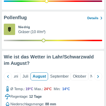
von
erte
verwendung
Pollenflug
Details
n zur
Niedrig
erter
Gräser (10 #/m³)
rstellung
n zur
ierung von
verwendung
n zur
Wie ist das Wetter in Lahr/Schwarzwald
erter
im
August
?
essung der
ung,
er
Mai
Juni
Juli
August
September
Oktober
Novembe
ce von
analyse von
n durch
Ø Temp.:
19°C
Max.:
24°C
Min:
14°C
 oder
onen von
Regentage:
12
Tage
nen
Niederschlagsmenge:
88 mm