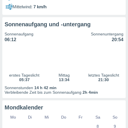
ntwicklung
Mittelwind:
7 km/h
serung der
g
Sonnenaufgang und -untergang
 Daten zur
n Inhalten.
Sonnenaufgang
Sonnenuntergang
06:12
20:54
ten und
ion durch
on
,
erte
d Inhalte,
erstes Tageslicht
Mittag
letztes Tageslicht
on
05:37
13:34
21:30
ung und der
ce von
Sonnenstunden
14 h 42 min
Verbleibende Zeit bis zum Sonnenaufgang
2h 4min
nforschung
icklung
Mondkalender
serung von
.
Mo
Di
Mi
Do
Fr
Sa
So
sere 1199
8
9