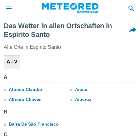
Das Wetter in allen Ortschaften in
politik
Espirito Santo
von
Alle Orte in Espirito Santo
at) wurde
uten
A - V
m
llen, dass
estellten
A
nen von
tät sind.
Afonso Claudio
Arace
 diese
er die
Alfredo Chaves
Aracruz
Optionen
B
 cookies
Barra De São Francisco
s adgang
C
gitale