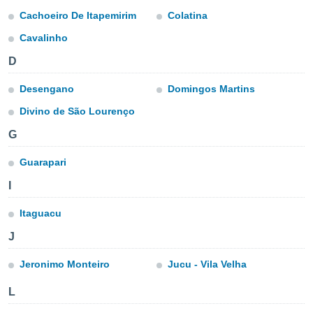
ie auf
Cachoeiro De Itapemirim
Colatina
en basiert,
Cookies
Cavalinho
che
en
D
 werden,
 es uns,
Desengano
Domingos Martins
AKZEPTIEREN
häft zu
UND
n und Ihnen
Divino de São Lourenço
FORTFAHREN
hochwertige
G
tenlos zur
u stellen.
EINSTELLUNGEN
Guarapari
uf die
he
I
en und
 klicken,
Itaguacu
 auf die
J
greifen und
er
Jeronimo Monteiro
Jucu - Vila Velha
 aller
,
 davon, ob
L
 unsere