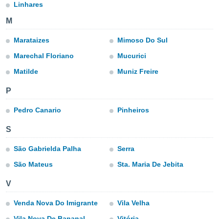
okies oder
Linhares
 Partner
M
e es uns
n, das
Marataizes
Mimoso Do Sul
uf der
 verfolgen
Marechal Floriano
Mucurici
lysieren
Matilde
Muniz Freire
s Profil zu
um Ihnen
P
ierende
nd
Pedro Canario
Pinheiros
erte Inhalte
. Weitere
S
nen finden
rer
São Gabrielda Palha
Serra
tlinie
. Sie
e
São Mateus
Sta. Maria De Jebita
 jederzeit
, indem Sie
V
altfläche
stellungen
Venda Nova Do Imigrante
Vila Velha
n Rand
bsite
Vila Nova De Bananal
Vitória