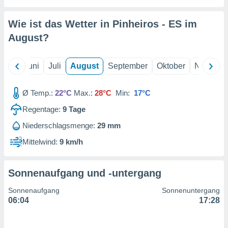
von
erte
Wie ist das Wetter in Pinheiros - ES im
verwendung
August
?
n zur
erter
Mai
Juni
Juli
August
September
Oktober
Novembe
rstellung
n zur
ierung von
Ø Temp.:
22°C
Max.:
28°C
Min:
17°C
verwendung
n zur
Regentage:
9
Tage
Niederschlagsmenge:
29 mm
erter
essung der
Mittelwind:
9 km/h
ung,
er
ce von
Sonnenaufgang und -untergang
analyse von
n durch
Sonnenaufgang
Sonnenuntergang
 oder
06:04
17:28
onen von
nen