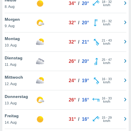
okies oder
18
-
32
34°
/
20°
km/h
8. Aug
 Partner
e es uns
n, das
Morgen
15
-
32
32°
/
20°
uf der
km/h
9. Aug
 verfolgen
lysieren
Montag
21
-
43
32°
/
21°
km/h
10. Aug
s Profil zu
um Ihnen
ierende
Dienstag
25
-
47
26°
/
20°
nd
km/h
11. Aug
erte Inhalte
. Weitere
Mittwoch
16
-
33
nen finden
24°
/
19°
km/h
12. Aug
rer
tlinie
. Sie
Donnerstag
e
16
-
33
26°
/
16°
km/h
 jederzeit
13. Aug
, indem Sie
altfläche
Freitag
15
-
29
stellungen
31°
/
16°
km/h
14. Aug
n Rand
bsite