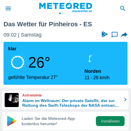
Das Wetter für Pinheiros - ES
politik
09:02
Samstag
...
von
at) wurde
klar
uten
26°
m
llen, dass
estellten
Norden
nen von
gefühlte Temperatur 27°
11
26 km/h
tät sind.
 diese
er die
Astronomie
Optionen
Alarm im Weltraum: Der private Satellit, der zur
Rettung des Swift-Teleskops der NASA entsandt
wurde
 cookies
Laden Sie die Meteored-App
s adgang
Installieren
kostenlos herunter!
gitale