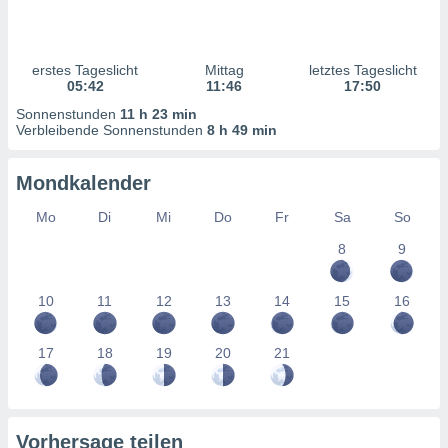
ntwicklung
serung der
g
erstes Tageslicht
Mittag
letztes Tageslicht
 Daten zur
05:42
11:46
17:50
n Inhalten.
Sonnenstunden
11 h 23 min
Verbleibende Sonnenstunden
8 h 49 min
ten und
ion durch
Mondkalender
on
,
Mo
Di
Mi
Do
Fr
Sa
So
erte
8
9
d Inhalte,
on
ung und der
10
11
12
13
14
15
16
ce von
nforschung
17
18
19
20
21
icklung
serung von
.
sere 1199
Vorhersage teilen