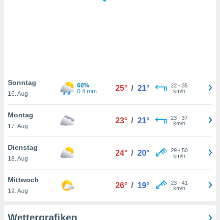
keine
r
analyse
nzeige von
der
erten
erwenden,
 nicht
Sonntag
60%
22
-
35
25°
/
21°
erte
0.4 mm
km/h
16. Aug
ehen
e können
Montag
23
-
37
ation von
23°
/
21°
km/h
17. Aug
lehnen und
s
t auf
Dienstag
29
-
50
24°
/
20°
site
km/h
18. Aug
 indem Sie
altfläche
Mittwoch
23
-
41
 klicken.
26°
/
19°
km/h
19. Aug
Zustimmung
wir und
Wettergrafiken
tner