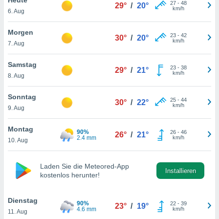
okies oder
27
-
48
29°
/
20°
km/h
6. Aug
 Partner
e es uns
n, das
Morgen
23
-
42
30°
/
20°
uf der
km/h
7. Aug
 verfolgen
lysieren
Samstag
23
-
38
29°
/
21°
km/h
8. Aug
s Profil zu
um Ihnen
ierende
Sonntag
25
-
44
30°
/
22°
nd
km/h
9. Aug
erte Inhalte
. Weitere
Montag
90%
26
-
46
nen finden
26°
/
21°
2.4 mm
km/h
10. Aug
rer
tlinie
. Sie
e
Laden Sie die Meteored-App
 jederzeit
Installieren
kostenlos herunter!
, indem Sie
altfläche
stellungen
Dienstag
90%
22
-
39
23°
/
19°
n Rand
4.6 mm
km/h
11. Aug
bsite