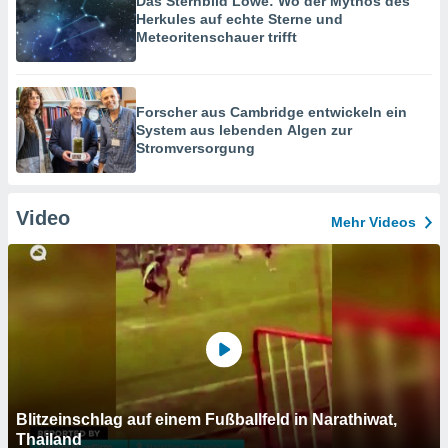
Das Sternbild Löwe: Wo der Mythos des
Herkules auf echte Sterne und
Meteoritenschauer trifft
Forscher aus Cambridge entwickeln ein
System aus lebenden Algen zur
Stromversorgung
Video
Mehr Videos
Blitzeinschlag auf einem Fußballfeld in Narathiwat,
Thailand