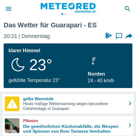
Das Wetter für Guarapari - ES
politik
20:21
Donnerstag
...
von
at) wurde
klarer Himmel
uten
23°
m
llen, dass
estellten
Norden
nen von
gefühlte Temperatur 23°
24
40 km/h
tät sind.
 diese
er die
gelbe Warnstufe
Optionen
Heute mäßige Wetterwarnung wegen besonderer
Gefahrenlage in Guarapari
 cookies
Pflanzen
s adgang
Die gewöhnlichen Küchenabfälle, die Wespen
und Spinnen von Ihrer Terrasse fernhalten
gitale