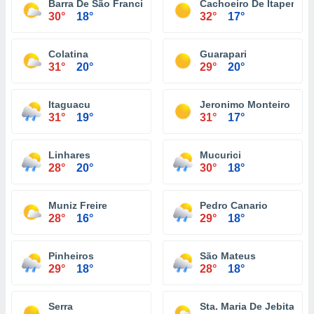
Barra De São Francisco
Cachoeiro De Itapemiri
30°
18°
32°
17°
Colatina
Guarapari
31°
20°
29°
20°
Itaguacu
Jeronimo Monteiro
31°
19°
31°
17°
Linhares
Mucurici
28°
20°
30°
18°
Muniz Freire
Pedro Canario
28°
16°
29°
18°
Pinheiros
São Mateus
29°
18°
28°
18°
Serra
Sta. Maria De Jebita