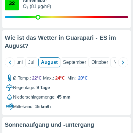
Annehmbar
von
32
O₃ (81 µg/m³)
erte
verwendung
n zur
erter
Wie ist das Wetter in Guarapari - ES im
rstellung
August
?
n zur
ierung von
verwendung
Mai
Juni
Juli
August
September
Oktober
Novembe
n zur
erter
Ø Temp.:
22°C
Max.:
24°C
Min:
20°C
essung der
ung,
Regentage:
9
Tage
er
ce von
Niederschlagsmenge:
45 mm
analyse von
Mittelwind:
15 km/h
n durch
 oder
onen von
Sonnenaufgang und -untergang
nen