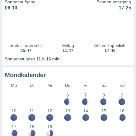
Sonnenaufgang
Sonnenuntergang
ntwicklung
06:10
17:25
serung der
g
 Daten zur
n Inhalten.
erstes Tageslicht
Mittag
letztes Tageslicht
ten und
05:47
11:47
17:48
ion durch
on
Sonnenstunden
11 h 16 min
,
erte
Mondkalender
d Inhalte,
on
Mo
Di
Mi
Do
Fr
Sa
So
ung und der
ce von
6
7
8
9
nforschung
icklung
10
11
12
13
14
15
16
serung von
.
17
18
19
sere 1199