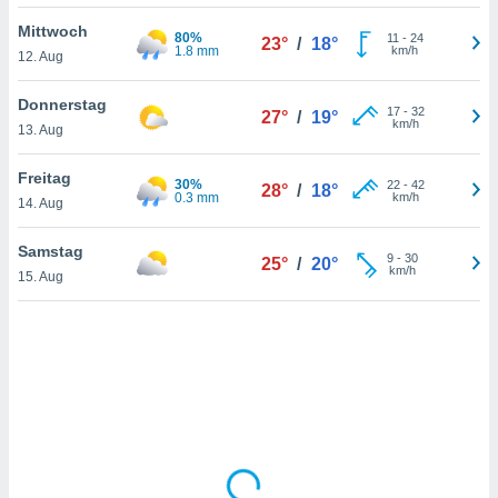
Mittwoch
80%
11
-
24
23°
/
18°
1.8 mm
km/h
12. Aug
IV,
kie-
Donnerstag
17
-
32
27°
/
19°
km/h
13. Aug
er
it der
Freitag
30%
22
-
42
28°
/
18°
n von
0.3 mm
km/h
14. Aug
cht
den sind,
Samstag
9
-
30
 weiterhin
25°
/
20°
km/h
15. Aug
 Website
t
 indem Sie
ieren. In
l werden
über
, dass wir
s
, die für die
auf der
twendig