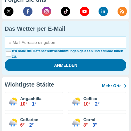
Das Wetter per E-Mail
Ich habe die Datenschutzbestimmungen gelesen und stimme ihnen
zu.
Wichtigste Städte
Mehr Orte
Angachilla
Collico
10°
1°
10°
2°
Coñaripe
Corral
6°
2°
8°
3°