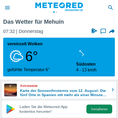
Das Wetter für Mehuín
politik
07:32
Donnerstag
...
von
at) wurde
vereinzelt Wolken
uten
6°
m
llen, dass
estellten
Südosten
nen von
gefühlte Temperatur 6°
4
13 km/h
tät sind.
 diese
er die
Astronomie
Optionen
Karte der Sonnenfinsternis vom 12. August: Die
fünf Orte in Spanien mit mehr als einer Minute
Dunkelheit
 cookies
Laden Sie die Meteored-App
s adgang
Installieren
kostenlos herunter!
gitale