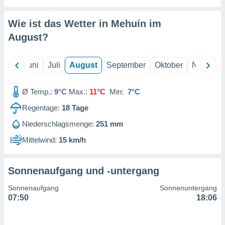
von
erte
Wie ist das Wetter in Mehuín im
verwendung
August
?
n zur
erter
Mai
Juni
Juli
August
September
Oktober
Novembe
rstellung
n zur
ierung von
Ø Temp.:
9°C
Max.:
11°C
Min:
7°C
verwendung
n zur
Regentage:
18
Tage
Niederschlagsmenge:
251 mm
erter
essung der
Mittelwind:
15 km/h
ung,
er
ce von
Sonnenaufgang und -untergang
analyse von
n durch
Sonnenaufgang
Sonnenuntergang
 oder
07:50
18:06
onen von
nen