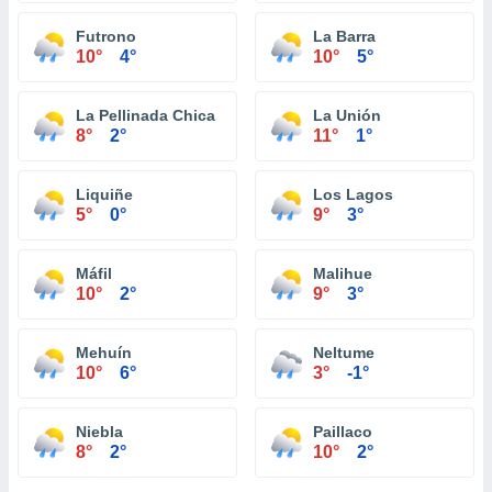
Futrono
La Barra
10°
4°
10°
5°
La Pellinada Chica
La Unión
8°
2°
11°
1°
Liquiñe
Los Lagos
5°
0°
9°
3°
Máfil
Malihue
10°
2°
9°
3°
Mehuín
Neltume
10°
6°
3°
-1°
Niebla
Paillaco
8°
2°
10°
2°