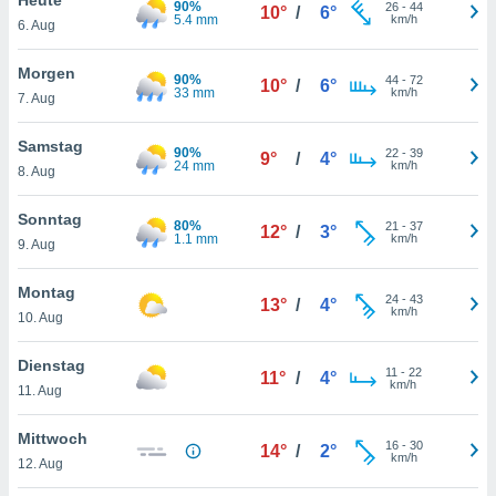
90%
okies oder
26
-
44
10°
/
6°
5.4 mm
km/h
6. Aug
 Partner
e es uns
n, das
Morgen
90%
44
-
72
10°
/
6°
uf der
33 mm
km/h
7. Aug
 verfolgen
lysieren
Samstag
90%
22
-
39
9°
/
4°
24 mm
km/h
8. Aug
s Profil zu
um Ihnen
ierende
Sonntag
80%
21
-
37
12°
/
3°
nd
1.1 mm
km/h
9. Aug
erte Inhalte
. Weitere
Montag
24
-
43
nen finden
13°
/
4°
km/h
10. Aug
rer
tlinie
. Sie
Dienstag
e
11
-
22
11°
/
4°
km/h
 jederzeit
11. Aug
, indem Sie
altfläche
Mittwoch
16
-
30
stellungen
14°
/
2°
km/h
12. Aug
n Rand
bsite