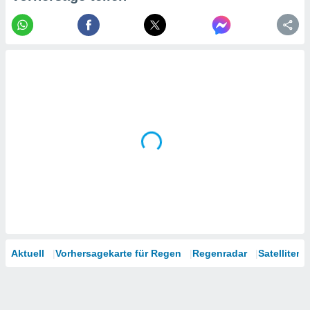
tner
Aktuell
Vorhersagekarte für Regen
Regenradar
Satelliten