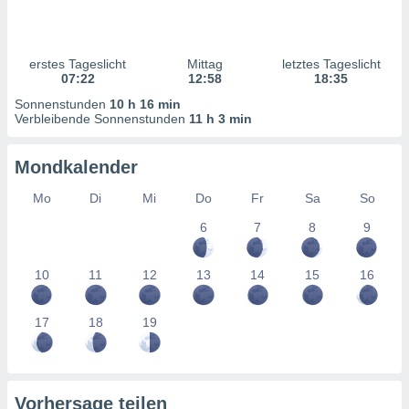
ntwicklung
serung der
g
erstes Tageslicht
Mittag
letztes Tageslicht
 Daten zur
07:22
12:58
18:35
n Inhalten.
Sonnenstunden
10 h 16 min
Verbleibende Sonnenstunden
11 h 3 min
ten und
ion durch
Mondkalender
on
,
Mo
Di
Mi
Do
Fr
Sa
So
erte
6
7
8
9
d Inhalte,
on
ung und der
10
11
12
13
14
15
16
ce von
nforschung
17
18
19
icklung
serung von
.
sere 1199
Vorhersage teilen