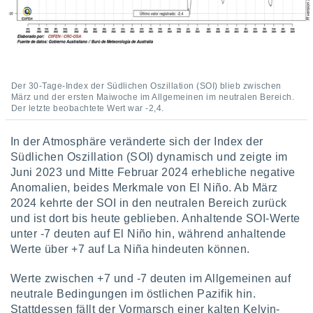
ntwicklung
serung der
g
 Daten zur
n Inhalten.
Der 30-Tage-Index der Südlichen Oszillation (SOI) blieb zwischen
März und der ersten Maiwoche im Allgemeinen im neutralen Bereich.
ten und
Der letzte beobachtete Wert war -2,4.
ion durch
on
In der Atmosphäre veränderte sich der Index der
,
Südlichen Oszillation (SOI) dynamisch und zeigte im
erte
Juni 2023 und Mitte Februar 2024 erhebliche negative
d Inhalte,
Anomalien, beides Merkmale von El Niño. Ab März
on
ung und der
2024 kehrte der SOI in den neutralen Bereich zurück
ce von
und ist dort bis heute geblieben. Anhaltende SOI-Werte
unter -7 deuten auf El Niño hin, während anhaltende
nforschung
Werte über +7 auf La Niña hindeuten können.
icklung
serung von
Werte zwischen +7 und -7 deuten im Allgemeinen auf
.
neutrale Bedingungen im östlichen Pazifik hin.
sere 1199
Stattdessen fällt der Vormarsch einer kalten Kelvin-