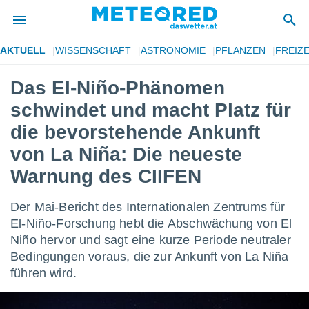
AKTUELL
WISSENSCHAFT
ASTRONOMIE
PFLANZEN
FREIZE
politik
Das El-Niño-Phänomen
von
schwindet und macht Platz für
at) wurde
uten
die bevorstehende Ankunft
m
von La Niña: Die neueste
llen, dass
estellten
Warnung des CIIFEN
nen von
tät sind.
 diese
Der Mai-Bericht des Internationalen Zentrums für
er die
El-Niño-Forschung hebt die Abschwächung von El
Optionen
Niño hervor und sagt eine kurze Periode neutraler
Bedingungen voraus, die zur Ankunft von La Niña
 cookies
führen wird.
s adgang
gitale