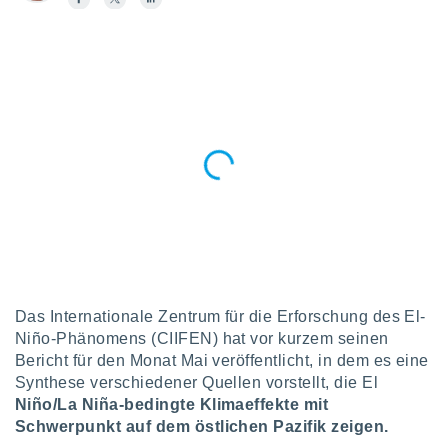
okies oder
 Partner
e es uns
n, das
uf der
 verfolgen
lysieren
s Profil zu
um Ihnen
ierende
nd
erte Inhalte
. Weitere
nen finden
rer
tlinie
. Sie
Das Internationale Zentrum für die Erforschung des El-
e
Niño-Phänomens (CIIFEN) hat vor kurzem seinen
 jederzeit
Bericht für den Monat Mai veröffentlicht, in dem es eine
, indem Sie
Synthese verschiedener Quellen vorstellt, die El
altfläche
Niño/La Niña-bedingte Klimaeffekte mit
stellungen
n Rand
Schwerpunkt auf dem östlichen Pazifik zeigen.
bsite