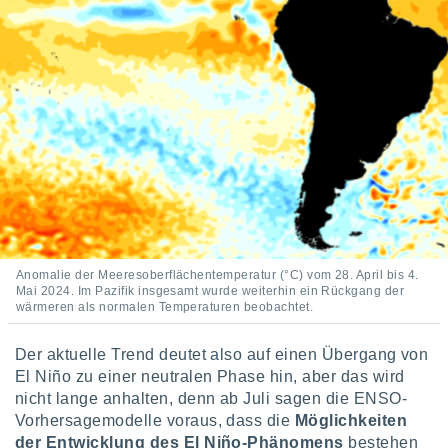
keine
r
analyse
nzeige von
der
erten
erwenden,
 nicht
erte
ehen
e können
ation von
lehnen und
Anomalie der Meeresoberflächentemperatur (°C) vom 28. April bis 4.
s
Mai 2024. Im Pazifik insgesamt wurde weiterhin ein Rückgang der
t auf
wärmeren als normalen Temperaturen beobachtet.
site
 indem Sie
Der aktuelle Trend deutet also auf einen Übergang von
altfläche
 klicken.
El Niño zu einer neutralen Phase hin, aber das wird
nicht lange anhalten, denn ab Juli sagen die ENSO-
Zustimmung
Vorhersagemodelle voraus, dass die
Möglichkeiten
wir und
der Entwicklung des El Niño-Phänomens
bestehen
tner