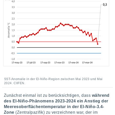
 jederzeit
oder der
beitung
hen, indem
ser
f "
en
" oder
tlinie
es
gør
 under
ndlingen:
von oder
SST-Anomalie in der El-Niño-Region zwischen Mai 2023 und Mai
2024. CIIFEN.
nen auf
erät,
Zunächst einmal ist zu berücksichtigen, dass
während
g
 Daten zur
des El-Niño-Phänomens 2023-2024 ein Anstieg der
on
Meeresoberflächentemperatur in der El-Niño-3.4-
igen,
Zone
(Zentralpazifik) zu verzeichnen war, der im