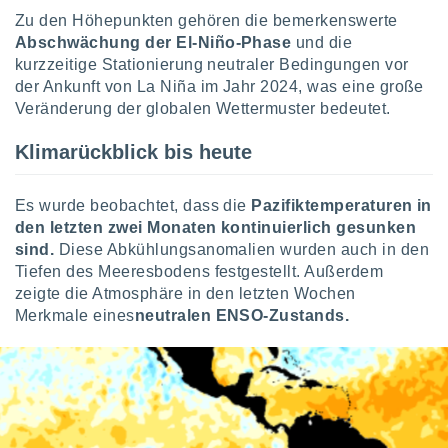
Zu den Höhepunkten gehören die bemerkenswerte
Abschwächung der El-Niño-Phase
und die
IV,
kurzzeitige Stationierung neutraler Bedingungen vor
der Ankunft von La Niña im Jahr 2024, was eine große
kie-
Veränderung der globalen Wettermuster bedeutet.
er
Klimarückblick bis heute
it der
n von
cht
Es wurde beobachtet, dass die
Pazifiktemperaturen in
den sind,
den letzten zwei Monaten kontinuierlich gesunken
 weiterhin
sind.
Diese Abkühlungsanomalien wurden auch in den
 Website
Tiefen des Meeresbodens festgestellt. Außerdem
t
 indem Sie
zeigte die Atmosphäre in den letzten Wochen
ieren. In
Merkmale eines
neutralen ENSO-Zustands.
l werden
über
, dass wir
s
, die für die
auf der
twendig