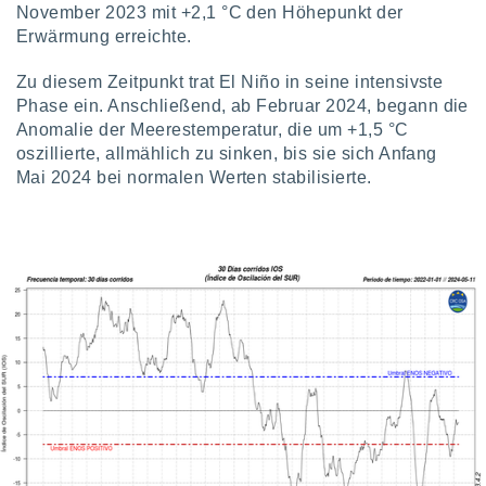
von
November 2023 mit +2,1 °C den Höhepunkt der
Erwärmung erreichte.
erte
verwendung
Zu diesem Zeitpunkt trat El Niño in seine intensivste
n zur
Phase ein. Anschließend, ab Februar 2024, begann die
erter
Anomalie der Meerestemperatur, die um +1,5 °C
rstellung
oszillierte, allmählich zu sinken, bis sie sich Anfang
n zur
Mai 2024 bei normalen Werten stabilisierte.
ierung von
verwendung
n zur
erter
essung der
ung,
er
ce von
analyse von
n durch
 oder
onen von
nen