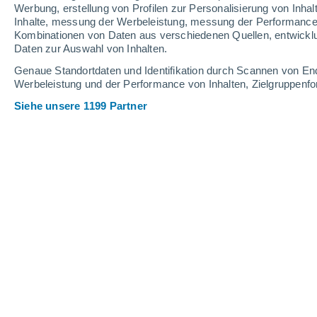
Werbung, erstellung von Profilen zur Personalisierung von Inhal
Inhalte, messung der Werbeleistung, messung der Performance v
Kombinationen von Daten aus verschiedenen Quellen, entwickl
Daten zur Auswahl von Inhalten.
Genaue Standortdaten und Identifikation durch Scannen von En
Werbeleistung und der Performance von Inhalten, Zielgruppen
Siehe unsere 1199 Partner
Haben Sie schon einmal von Transnistrien gehört?
Rita Caeiro
18.11.20
Meteored Portugal
Stellen Sie sich vor, Sie befinden sic
real ist
. Verwirrend?
Für alle um Sie
nicht real
- oder besser gesagt, es wir
nicht anerkannt
. Klingt das unmögli
Transnistrien
, auch bekannt als
Mold