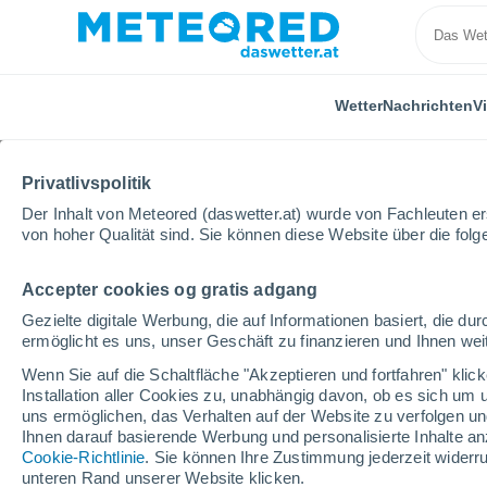
Wetter
Nachrichten
V
ALLE
AKTUELL
WISSENSCHAFT
ASTRONOMIE
P
Privatlivspolitik
Der Inhalt von Meteored (daswetter.at) wurde von Fachleuten erst
von hoher Qualität sind. Sie können diese Website über die fol
Accepter cookies og gratis adgang
Gezielte digitale Werbung, die auf Informationen basiert, die 
ermöglicht es uns, unser Geschäft zu finanzieren und Ihnen weit
Home
Nachrichten
Aktuell
Das Land, das es nich
Wenn Sie auf die Schaltfläche "Akzeptieren und fortfahren" kli
Installation aller Cookies zu, unabhängig davon, ob es sich um 
uns ermöglichen, das Verhalten auf der Website zu verfolgen und
Das Land, das es nicht
Ihnen darauf basierende Werbung und personalisierte Inhalte an
Cookie-Richtlinie
. Sie können Ihre Zustimmung jederzeit widerru
Ziel, das Ihnen keine K
unteren Rand unserer Website klicken.