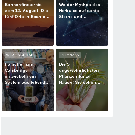
Sonnenfinsternis
Wo der Mythos des
vom 12. August: Die
Herkules auf echte
fünf Orte in Spanien
Sterne und
mit mehr als einer
Meteoritenschauer
Minute Dunkelheit
trifft
WISSENSCHAFT
PFLANZEN
Forscher aus
Die 5
Cambridge
ungewöhnlichsten
entwickeln ein
Pflanzen für zu
System aus lebenden
Hause: Sie sehen
Algen zur
aus, als kämen sie
Stromversorgung
von einem anderen
Planeten!