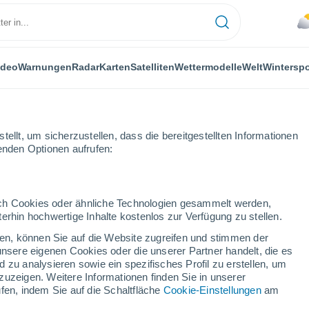
ideo
Warnungen
Radar
Karten
Satelliten
Wettermodelle
Welt
Winterspo
FLANZEN
FREIZEIT
ellt, um sicherzustellen, dass die bereitgestellten Informationen
genden Optionen aufrufen:
durch Cookies oder ähnliche Technologien gesammelt werden,
erhin hochwertige Inhalte kostenlos zur Verfügung zu stellen.
t gibt: Entdecken Sie das Ziel, das Ihnen keine Karte zeigen will
cken, können Sie auf die Website zugreifen und stimmen der
unsere eigenen Cookies oder die unserer Partner handelt, die es
 zu analysieren sowie ein spezifisches Profil zu erstellen, um
 gibt: Entdecken Sie das
zuzeigen. Weitere Informationen finden Sie in unserer
fen, indem Sie auf die Schaltfläche
Cookie-Einstellungen
am
arte zeigen will