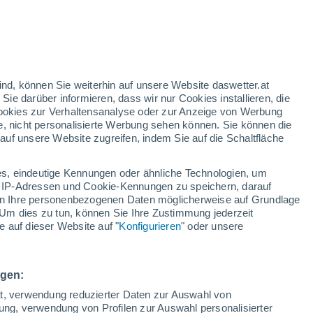
stalgischen Symbolen gibt es ein
eine einzigartige Identität bewahrt.
 Ort, an dem die Zeit stehen geblieben ist
st.
ind, können Sie weiterhin auf unsere Website daswetter.at
 Sie darüber informieren, dass wir nur Cookies installieren, die
 Cookies zur Verhaltensanalyse oder zur Anzeige von Werbung
e, nicht personalisierte Werbung sehen können. Sie können die
uf unsere Website zugreifen, indem Sie auf die Schaltfläche
s, eindeutige Kennungen oder ähnliche Technologien, um
 IP-Adressen und Cookie-Kennungen zu speichern, darauf
iten Ihre personenbezogenen Daten möglicherweise auf Grundlage
Um dies zu tun, können Sie Ihre Zustimmung jederzeit
 auf dieser Website auf "
Konfigurieren
" oder unsere
ngen:
ät, verwendung reduzierter Daten zur Auswahl von
bung, verwendung von Profilen zur Auswahl personalisierter