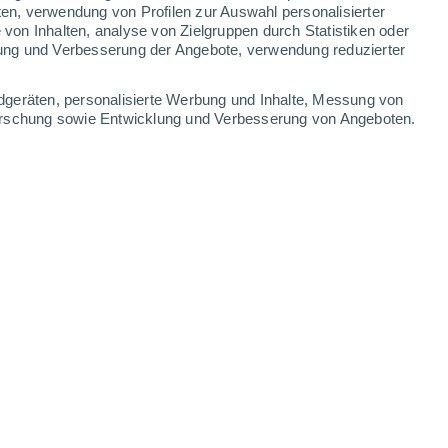
ten, verwendung von Profilen zur Auswahl personalisierter
on Inhalten, analyse von Zielgruppen durch Statistiken oder
ung und Verbesserung der Angebote, verwendung reduzierter
dgeräten, personalisierte Werbung und Inhalte, Messung von
forschung sowie Entwicklung und Verbesserung von Angeboten.
24 - 10:01 Uhr
6 min
h in einem
Land, das real ist
,
aber nicht
 herum
, außer für Sie selbst,
ist das Land
d nicht erkannt. Oder besser gesagt, es
wird
ch?
Willkommen in Transnistrien.
auische Republik Transnistrien
, ist ein