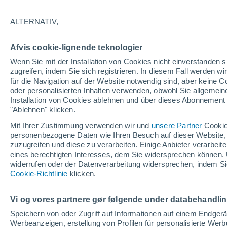
Zwischen umstrittenen Grenzen und no
ALTERNATIV,
vergessenes Land, das Traditionen und 
Entdecken Sie das "Geisterland", einen
Afvis cookie-lignende teknologier
und die Geschichte nie weggegangen i
Wenn Sie mit der Installation von Cookies nicht einverstanden s
zugreifen, indem Sie sich registrieren. In diesem Fall werden wir
für die Navigation auf der Website notwendig sind, aber keine
oder personalisierten Inhalten verwenden, obwohl Sie allgemein
Installation von Cookies ablehnen und über dieses Abonnement a
"Ablehnen" klicken.
Mit Ihrer Zustimmung verwenden wir und
unsere Partner
Cookie
personenbezogene Daten wie Ihren Besuch auf dieser Website,
zuzugreifen und diese zu verarbeiten. Einige Anbieter verarbe
eines berechtigten Interesses, dem Sie widersprechen können. 
widerrufen oder der Datenverarbeitung widersprechen, indem Sie
Cookie-Richtlinie
klicken.
Vi og vores partnere gør følgende under databehandli
Speichern von oder Zugriff auf Informationen auf einem Endger
Werbeanzeigen, erstellung von Profilen für personalisierte Wer