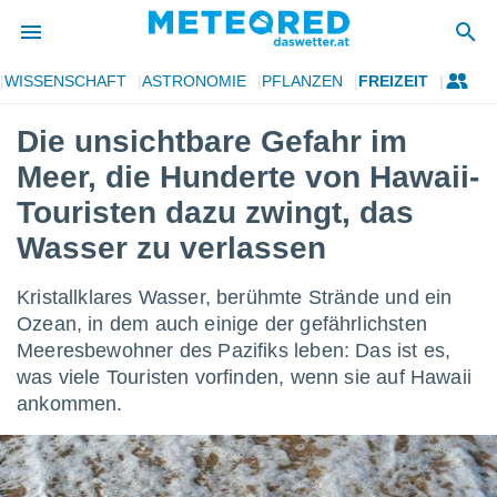
WISSENSCHAFT
ASTRONOMIE
PFLANZEN
FREIZEIT
politik
Die unsichtbare Gefahr im
von
Meer, die Hunderte von Hawaii-
at) wurde
uten
Touristen dazu zwingt, das
m
Wasser zu verlassen
llen, dass
estellten
nen von
Kristallklares Wasser, berühmte Strände und ein
tät sind.
Ozean, in dem auch einige der gefährlichsten
 diese
er die
Meeresbewohner des Pazifiks leben: Das ist es,
Optionen
was viele Touristen vorfinden, wenn sie auf Hawaii
ankommen.
 cookies
s adgang
gitale