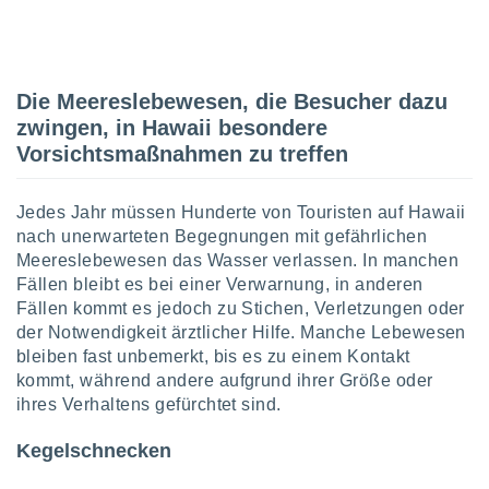
IV,
Die Meereslebewesen, die Besucher dazu
kie-
zwingen, in Hawaii besondere
er
Vorsichtsmaßnahmen zu treffen
it der
n von
Jedes Jahr müssen Hunderte von Touristen auf Hawaii
cht
den sind,
nach unerwarteten Begegnungen mit gefährlichen
 weiterhin
Meereslebewesen das Wasser verlassen. In manchen
 Website
Fällen bleibt es bei einer Verwarnung, in anderen
t
Fällen kommt es jedoch zu Stichen, Verletzungen oder
 indem Sie
der Notwendigkeit ärztlicher Hilfe. Manche Lebewesen
ieren. In
bleiben fast unbemerkt, bis es zu einem Kontakt
l werden
über
kommt, während andere aufgrund ihrer Größe oder
, dass wir
ihres Verhaltens gefürchtet sind.
s
, die für die
Kegelschnecken
auf der
twendig