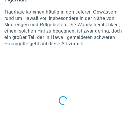
von
erte
Tigerhaie kommen häufig in den tieferen Gewässern
verwendung
rund um Hawaii vor, insbesondere in der Nähe von
n zur
Meerengen und Riffgebieten. Die Wahrscheinlichkeit,
einem solchen Hai zu begegnen, ist zwar gering, doch
erter
ein großer Teil der in Hawaii gemeldeten schweren
rstellung
Haiangriffe geht auf diese Art zurück.
n zur
ierung von
verwendung
n zur
erter
essung der
ung,
er
ce von
analyse von
n durch
 oder
onen von
nen