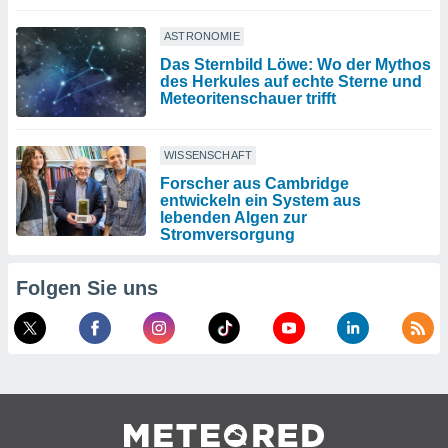
ASTRONOMIE
Das Sternbild Löwe: Wo der Mythos
des Herkules auf echte Sterne und
Meteoritenschauer trifft
WISSENSCHAFT
Forscher aus Cambridge
entwickeln ein System aus
lebenden Algen zur
Stromversorgung
Folgen Sie uns