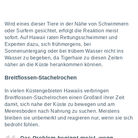
ntwicklung
serung der
g
Wird eines dieser Tiere in der Nähe von Schwimmern
 Daten zur
oder Surfern gesichtet, erfolgt die Reaktion meist
n Inhalten.
sofort. Auf Hawaii raten Rettungsschwimmer und
Experten dazu, sich frühmorgens, bei
ten und
Sonnenuntergang oder bei trübem Wasser nicht ins
ion durch
Wasser zu begeben, da Tigerhaie zu diesen Zeiten
on
näher an die Küste herankommen können.
,
erte
d Inhalte,
Breitflossen-Stachelrochen
on
ung und der
In vielen Küstengebieten Hawaiis verbringen
ce von
Breitflossen-Stachelrochen einen Großteil ihrer Zeit
damit, sich nahe der Küste zu bewegen und am
nforschung
Meeresboden nach Nahrung zu suchen. Meistens
icklung
bleiben sie unbemerkt und reagieren nur, wenn sie sich
serung von
.
bedroht fühlen.
sere 1199