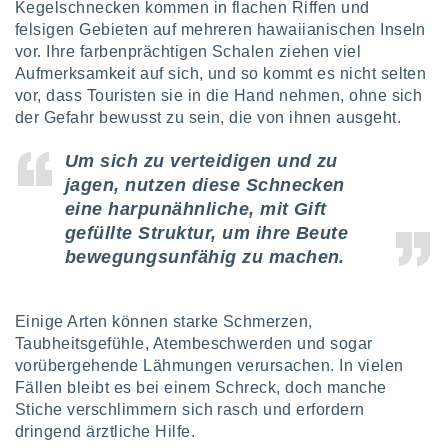
Kegelschnecken kommen in flachen Riffen und
keine
felsigen Gebieten auf mehreren hawaiianischen Inseln
r
vor. Ihre farbenprächtigen Schalen ziehen viel
analyse
nzeige von
Aufmerksamkeit auf sich, und so kommt es nicht selten
der
vor, dass Touristen sie in die Hand nehmen, ohne sich
erten
der Gefahr bewusst zu sein, die von ihnen ausgeht.
erwenden,
Um sich zu verteidigen und zu
 nicht
jagen, nutzen diese Schnecken
erte
ehen
eine harpunähnliche, mit Gift
e können
gefüllte Struktur, um ihre Beute
ation von
bewegungsunfähig zu machen.
lehnen und
s
t auf
site
Einige Arten können starke Schmerzen,
 indem Sie
Taubheitsgefühle, Atembeschwerden und sogar
altfläche
vorübergehende Lähmungen verursachen. In vielen
 klicken.
Fällen bleibt es bei einem Schreck, doch manche
Zustimmung
Stiche verschlimmern sich rasch und erfordern
wir und
dringend ärztliche Hilfe.
tner