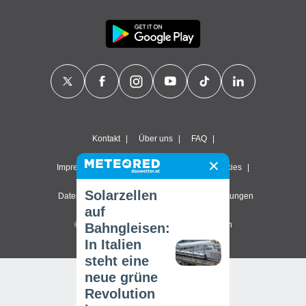
Kontakt
Über uns
FAQ
Impressum & Nutzungsbedingungen
Cookies
Solarzellen
Datenschutzerklärung
Datenschutz-Einstellungen
auf
© 2026 Meteored. Alle Rechte vorbehalten
Bahngleisen:
In Italien
steht eine
neue grüne
Revolution