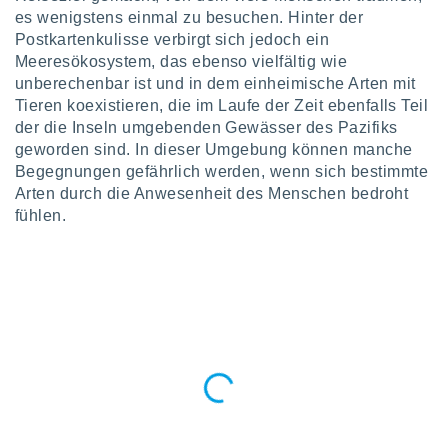
okies oder
es wenigstens einmal zu besuchen. Hinter der
 Partner
Postkartenkulisse verbirgt sich jedoch ein
e es uns
Meeresökosystem, das ebenso vielfältig wie
n, das
uf der
unberechenbar ist und in dem einheimische Arten mit
 verfolgen
Tieren koexistieren, die im Laufe der Zeit ebenfalls Teil
lysieren
der die Inseln umgebenden Gewässer des Pazifiks
geworden sind. In dieser Umgebung können manche
s Profil zu
Begegnungen gefährlich werden, wenn sich bestimmte
um Ihnen
Arten durch die Anwesenheit des Menschen bedroht
ierende
fühlen.
nd
erte Inhalte
. Weitere
nen finden
rer
tlinie
. Sie
e
 jederzeit
, indem Sie
altfläche
stellungen
n Rand
bsite