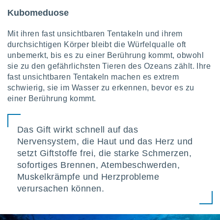
indeutige
Kubomeduose
 oder
Mit ihren fast unsichtbaren Tentakeln und ihrem
en, um
durchsichtigen Körper bleibt die Würfelqualle oft
ezogene
Ihren
unbemerkt, bis es zu einer Berührung kommt, obwohl
 dieser
sie zu den gefährlichsten Tieren des Ozeans zählt. Ihre
P-Adressen
fast unsichtbaren Tentakeln machen es extrem
-
schwierig, sie im Wasser zu erkennen, bevor es zu
 zu
einer Berührung kommt.
 darauf
n und diese
ten. Einige
rarbeiten
Das Gift wirkt schnell auf das
Nervensystem, die Haut und das Herz und
ezogenen
setzt Giftstoffe frei, die starke Schmerzen,
icherweise
sofortiges Brennen, Atembeschwerden,
age eines
en
Muskelkrämpfe und Herzprobleme
, dem Sie
verursachen können.
hen
 dies zu
 Sie Ihre