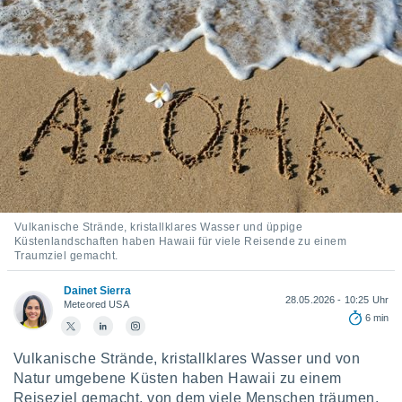
ie auf
en basiert,
Cookies
che
en
 werden,
 es uns,
AKZEPTIEREN
häft zu
UND
n und Ihnen
FORTFAHREN
hochwertige
tenlos zur
u stellen.
EINSTELLUNGEN
uf die
Vulkanische Strände, kristallklares Wasser und üppige
he
Küstenlandschaften haben Hawaii für viele Reisende zu einem
en und
Traumziel gemacht.
 klicken,
 auf die
Dainet Sierra
28.05.2026 - 10:25 Uhr
greifen und
Meteored USA
6 min
er
 aller
,
Vulkanische Strände, kristallklares Wasser und von
 davon, ob
Natur umgebene Küsten haben Hawaii zu einem
 unsere
Reiseziel gemacht, von dem viele Menschen träumen,