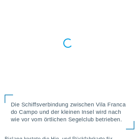
ntwicklung
serung der
g
 Daten zur
n Inhalten.
ten und
ion durch
on
,
erte
d Inhalte,
on
ung und der
ce von
Die Schiffsverbindung zwischen Vila Franca
nforschung
do Campo und der kleinen Insel wird nach
icklung
serung von
wie vor vom örtlichen Segelclub betrieben.
.
sere 1199
Bislang kostete die Hin- und Rückfahrkarte für