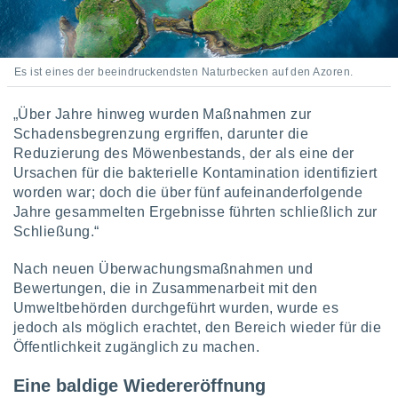
 jederzeit
oder der
beitung
hen, indem
ser
Es ist eines der beeindruckendsten Naturbecken auf den Azoren.
f "
en
" oder
„Über Jahre hinweg wurden Maßnahmen zur
Schadensbegrenzung ergriffen, darunter die
tlinie
Reduzierung des Möwenbestands, der als eine der
Ursachen für die bakterielle Kontamination identifiziert
es
worden war; doch die über fünf aufeinanderfolgende
gør
Jahre gesammelten Ergebnisse führten schließlich zur
 under
Schließung.“
ndlingen:
von oder
Nach neuen Überwachungsmaßnahmen und
Bewertungen, die in Zusammenarbeit mit den
nen auf
Umweltbehörden durchgeführt wurden, wurde es
erät,
jedoch als möglich erachtet, den Bereich wieder für die
g
Öffentlichkeit zugänglich zu machen.
 Daten zur
on
igen,
Eine baldige Wiedereröffnung