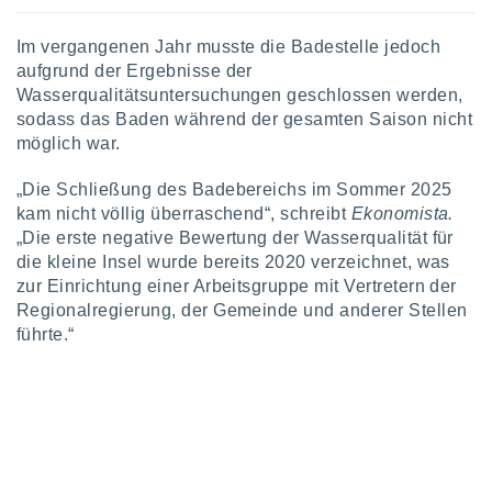
keine
r
Im vergangenen Jahr musste die Badestelle jedoch
analyse
aufgrund der Ergebnisse der
nzeige von
Wasserqualitätsuntersuchungen geschlossen werden,
der
sodass das Baden während der gesamten Saison nicht
erten
erwenden,
möglich war.
 nicht
„Die Schließung des Badebereichs im Sommer 2025
erte
kam nicht völlig überraschend“, schreibt
Ekonomista.
ehen
„Die erste negative Bewertung der Wasserqualität für
e können
die kleine Insel wurde bereits 2020 verzeichnet, was
ation von
zur Einrichtung einer Arbeitsgruppe mit Vertretern der
lehnen und
s
Regionalregierung, der Gemeinde und anderer Stellen
t auf
führte.“
site
 indem Sie
altfläche
 klicken.
Zustimmung
wir und
tner