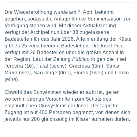
von
Die Wiedereröffnung wurde am 7. April bekannt
erte
verwendung
gegeben, sodass die Anlage für die Sommersaison zur
n zur
Verfügung stehen wird. Mit dieser Aktualisierung
verfügt der Archipel nun über 88 zugelassene
erter
Badestellen für das Jahr 2026. Allein entlang der Küste
rstellung
gibt es 25 verschiedene Badestellen. Die Insel Pico
n zur
verfügt mit 26 Badestellen über die größte Anzahl in
ierung von
verwendung
der Region. Laut der Zeitung
Público
folgen die Insel
n zur
Terceira (16), Faial (sechs), Graciosa (fünf), Santa
Maria (vier), São Jorge (drei), Flores (zwei) und Corvo
erter
(eine).
essung der
ung,
Obwohl das Schwimmen wieder erlaubt ist, gelten
er
weiterhin strenge Vorschriften zum Schutz des
ce von
analyse von
empfindlichen Ökosystems der Insel. Der tägliche
n durch
Zugang ist auf 400 Personen begrenzt, von denen sich
 oder
jeweils nur 200 gleichzeitig im Krater aufhalten dürfen.
onen von
nen