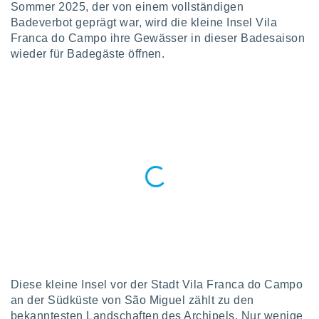
okies oder
Sommer 2025, der von einem vollständigen
 Partner
Badeverbot geprägt war, wird die kleine Insel Vila
e es uns
Franca do Campo ihre Gewässer in dieser Badesaison
n, das
wieder für Badegäste öffnen.
uf der
 verfolgen
lysieren
s Profil zu
um Ihnen
ierende
nd
erte Inhalte
. Weitere
nen finden
rer
tlinie
. Sie
e
 jederzeit
, indem Sie
altfläche
Diese kleine Insel vor der Stadt Vila Franca do Campo
stellungen
an der Südküste von São Miguel zählt zu den
n Rand
bekanntesten Landschaften des Archipels. Nur wenige
bsite