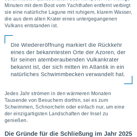
Minuten mit dem Boot vom Yachthafen entfernt verbirgt
sie eine natürliche Lagune mit ruhigem, klarem Wasser,
IV,
die aus dem alten Krater eines untergegangenen
Vulkans entstanden ist.
kie-
er
Die Wiedereröffnung markiert die Rückkehr
it der
eines der bekanntesten Orte der Azoren, der
n von
für seinen atemberaubenden Vulkankrater
cht
den sind,
bekannt ist, der sich mitten im Atlantik in ein
 weiterhin
natürliches Schwimmbecken verwandelt hat.
 Website
t
 indem Sie
Jedes Jahr strömen in den wärmeren Monaten
ieren. In
Tausende von Besuchern dorthin, sei es zum
l werden
über
Schwimmen, Schnorcheln oder einfach nur, um eine
, dass wir
der einzigartigsten Landschaften der Insel zu
s
genießen.
, die für die
auf der
Die Gründe für die Schließung im Jahr 2025
twendig