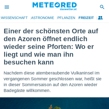
WISSENSCHAFT
ASTRONOMIE
PFLANZEN
FREIZEIT
politik
Einer der schönsten Orte auf
von
den Azoren öffnet endlich
at) wurde
uten
wieder seine Pforten: Wo er
m
liegt und wie man ihn
llen, dass
estellten
besuchen kann
nen von
tät sind.
 diese
Nachdem diese atemberaubende Vulkaninsel im
er die
vergangenen Sommer geschlossen war, heißt sie
Optionen
in dieser Sommersaison auf den Azoren wieder
Badegäste willkommen.
 cookies
s adgang
gitale