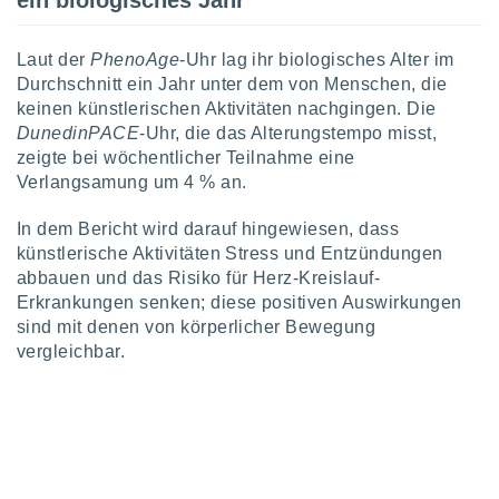
ein biologisches Jahr
indeutige
 oder
Laut der
PhenoAge
-Uhr lag ihr biologisches Alter im
en, um
Durchschnitt ein Jahr unter dem von Menschen, die
ezogene
keinen künstlerischen Aktivitäten nachgingen. Die
Ihren
DunedinPACE
-Uhr, die das Alterungstempo misst,
 dieser
zeigte bei wöchentlicher Teilnahme eine
P-Adressen
Verlangsamung um 4 % an.
-
 zu
 darauf
In dem Bericht wird darauf hingewiesen, dass
n und diese
künstlerische Aktivitäten Stress und Entzündungen
ten. Einige
abbauen und das Risiko für Herz-Kreislauf-
rarbeiten
Erkrankungen senken; diese positiven Auswirkungen
sind mit denen von körperlicher Bewegung
ezogenen
vergleichbar.
icherweise
age eines
en
, dem Sie
hen
 dies zu
 Sie Ihre