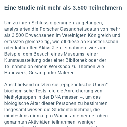
Eine Studie mit mehr als 3.500 Teilnehmern
IV,
Um zu ihren Schlussfolgerungen zu gelangen,
kie-
analysierten die Forscher Gesundheitsdaten von mehr
als 3.500 Erwachsenen im Vereinigten Königreich und
er
erfassten gleichzeitig, wie oft diese an künstlerischen
it der
oder kulturellen Aktivitäten teilnahmen, wie zum
n von
Beispiel dem Besuch eines Museums, einer
cht
Kunstausstellung oder einer Bibliothek oder der
den sind,
 weiterhin
Teilnahme an einem Workshop zu Themen wie
 Website
Handwerk, Gesang oder Malerei.
t
 indem Sie
Anschließend nutzten sie „epigenetische Uhren“ –
ieren. In
biochemische Tests, die die Anreicherung von
l werden
Methylgruppen in der DNA messen –, um das
über
biologische Alter dieser Personen zu bestimmen.
, dass wir
s
Insgesamt wiesen die Studienteilnehmer, die
, die für die
mindestens einmal pro Woche an einer der oben
auf der
genannten Aktivitäten teilnahmen, weniger
twendig