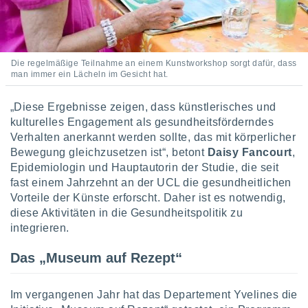
von
erte
verwendung
n zur
Die regelmäßige Teilnahme an einem Kunstworkshop sorgt dafür, dass
man immer ein Lächeln im Gesicht hat.
erter
rstellung
n zur
„Diese Ergebnisse zeigen, dass künstlerisches und
ierung von
kulturelles Engagement als gesundheitsförderndes
verwendung
Verhalten anerkannt werden sollte, das mit körperlicher
n zur
Bewegung gleichzusetzen ist“, betont
Daisy Fancourt
,
Epidemiologin und Hauptautorin der Studie, die seit
erter
fast einem Jahrzehnt an der UCL die gesundheitlichen
essung der
ung,
Vorteile der Künste erforscht. Daher ist es notwendig,
er
diese Aktivitäten in die Gesundheitspolitik zu
ce von
integrieren.
analyse von
n durch
Das „Museum auf Rezept“
 oder
onen von
Im vergangenen Jahr hat das Departement Yvelines die
nen