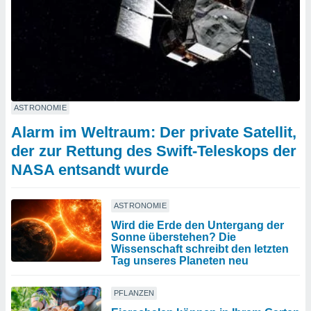
ASTRONOMIE
Alarm im Weltraum: Der private Satellit,
der zur Rettung des Swift-Teleskops der
NASA entsandt wurde
ASTRONOMIE
Wird die Erde den Untergang der
Sonne überstehen? Die
Wissenschaft schreibt den letzten
Tag unseres Planeten neu
PFLANZEN