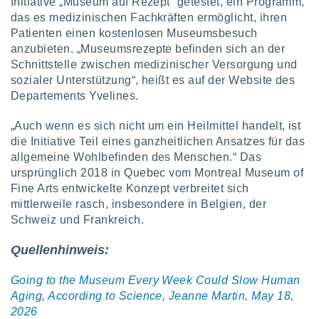
Initiative „Museum auf Rezept“ getestet, ein Programm,
ntwicklung
das es medizinischen Fachkräften ermöglicht, ihren
serung der
Patienten einen kostenlosen Museumsbesuch
g
anzubieten. „Museumsrezepte befinden sich an der
 Daten zur
Schnittstelle zwischen medizinischer Versorgung und
n Inhalten.
sozialer Unterstützung“, heißt es auf der Website des
Departements Yvelines.
ten und
ion durch
„Auch wenn es sich nicht um ein Heilmittel handelt, ist
on
die Initiative Teil eines ganzheitlichen Ansatzes für das
,
allgemeine Wohlbefinden des Menschen.“ Das
erte
ursprünglich 2018 in Quebec vom Montreal Museum of
d Inhalte,
Fine Arts entwickelte Konzept verbreitet sich
on
mittlerweile rasch, insbesondere in Belgien, der
ung und der
ce von
Schweiz und Frankreich.
nforschung
Quellenhinweis:
icklung
serung von
Going to the Museum Every Week Could Slow Human
.
Aging, According to Science, Jeanne Martin, May 18,
sere 1199
2026