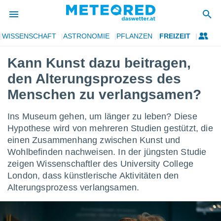
WISSENSCHAFT
ASTRONOMIE
PFLANZEN
FREIZEIT
politik
Kann Kunst dazu beitragen,
von
den Alterungsprozess des
at) wurde
uten
Menschen zu verlangsamen?
m
llen, dass
Ins Museum gehen, um länger zu leben? Diese
estellten
nen von
Hypothese wird von mehreren Studien gestützt, die
tät sind.
einen Zusammenhang zwischen Kunst und
 diese
Wohlbefinden nachweisen. In der jüngsten Studie
er die
zeigen Wissenschaftler des University College
Optionen
London, dass künstlerische Aktivitäten den
Alterungsprozess verlangsamen.
 cookies
s adgang
gitale