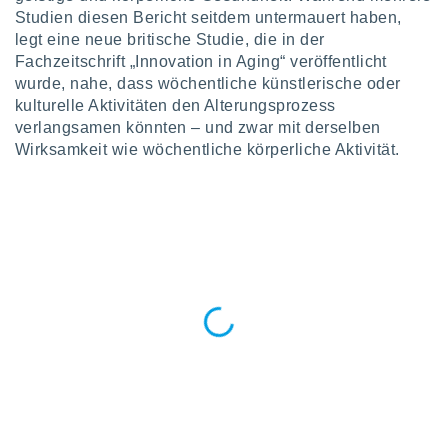
okies oder
Studien diesen Bericht seitdem untermauert haben,
 Partner
legt eine neue britische Studie, die in der
e es uns
Fachzeitschrift „Innovation in Aging“ veröffentlicht
n, das
uf der
wurde, nahe, dass wöchentliche künstlerische oder
 verfolgen
kulturelle Aktivitäten den Alterungsprozess
lysieren
verlangsamen könnten – und zwar mit derselben
Wirksamkeit wie wöchentliche körperliche Aktivität.
s Profil zu
um Ihnen
ierende
nd
erte Inhalte
. Weitere
nen finden
rer
tlinie
. Sie
e
 jederzeit
, indem Sie
altfläche
stellungen
n Rand
bsite