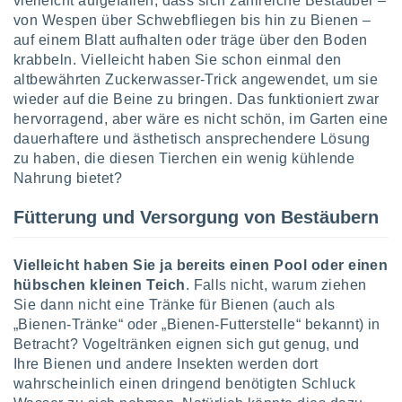
vielleicht aufgefallen, dass sich zahlreiche Bestäuber –
von Wespen über Schwebfliegen bis hin zu Bienen –
auf einem Blatt aufhalten oder träge über den Boden
IV,
krabbeln. Vielleicht haben Sie schon einmal den
altbewährten Zuckerwasser-Trick angewendet, um sie
kie-
wieder auf die Beine zu bringen. Das funktioniert zwar
er
hervorragend, aber wäre es nicht schön, im Garten eine
dauerhaftere und ästhetisch ansprechendere Lösung
it der
zu haben, die diesen Tierchen ein wenig kühlende
n von
cht
Nahrung bietet?
den sind,
 weiterhin
Fütterung und Versorgung von Bestäubern
 Website
t
 indem Sie
Vielleicht haben Sie ja bereits einen Pool oder einen
ieren. In
hübschen kleinen Teich
. Falls nicht, warum ziehen
l werden
Sie dann nicht eine Tränke für Bienen (auch als
über
„Bienen-Tränke“ oder „Bienen-Futterstelle“ bekannt) in
, dass wir
Betracht? Vogeltränken eignen sich gut genug, und
s
, die für die
Ihre Bienen und andere Insekten werden dort
auf der
wahrscheinlich einen dringend benötigten Schluck
twendig