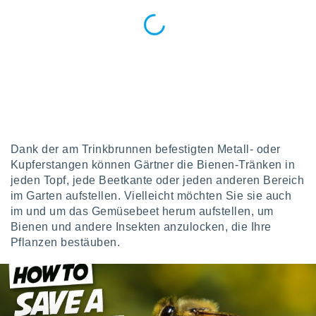
indeutige
 oder
en, um
ezogene
Ihren
 dieser
P-Adressen
-
 zu
 darauf
Dank der am Trinkbrunnen befestigten Metall- oder
n und diese
Kupferstangen können Gärtner die Bienen-Tränken in
ten. Einige
jeden Topf, jede Beetkante oder jeden anderen Bereich
rarbeiten
im Garten aufstellen. Vielleicht möchten Sie sie auch
im und um das Gemüsebeet herum aufstellen, um
ezogenen
icherweise
Bienen und andere Insekten anzulocken, die Ihre
age eines
Pflanzen bestäuben.
en
, dem Sie
hen
 dies zu
 Sie Ihre