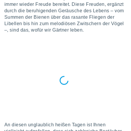
okies oder
immer wieder Freude bereitet. Diese Freuden, ergänzt
 Partner
durch die beruhigenden Geräusche des Lebens – vom
e es uns
Summen der Bienen über das rasante Fliegen der
n, das
Libellen bis hin zum melodiösen Zwitschern der Vögel
uf der
 verfolgen
–, sind das, wofür wir Gärtner leben.
lysieren
s Profil zu
um Ihnen
ierende
nd
erte Inhalte
. Weitere
nen finden
rer
tlinie
. Sie
e
 jederzeit
, indem Sie
altfläche
stellungen
n Rand
An diesen unglaublich heißen Tagen ist Ihnen
bsite