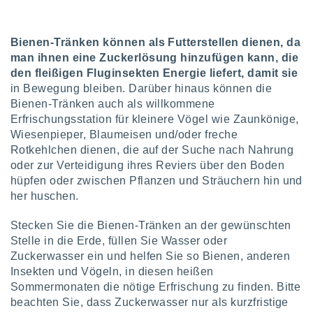
von
erte
verwendung
Bienen-Tränken können als Futterstellen dienen, da
n zur
man ihnen eine Zuckerlösung hinzufügen kann, die
den fleißigen Fluginsekten Energie liefert, damit sie
erter
in Bewegung bleiben. Darüber hinaus können die
rstellung
Bienen-Tränken auch als willkommene
n zur
Erfrischungsstation für kleinere Vögel wie Zaunkönige,
ierung von
verwendung
Wiesenpieper, Blaumeisen und/oder freche
n zur
Rotkehlchen dienen, die auf der Suche nach Nahrung
oder zur Verteidigung ihres Reviers über den Boden
erter
hüpfen oder zwischen Pflanzen und Sträuchern hin und
essung der
her huschen.
ung,
er
Stecken Sie die Bienen-Tränken an der gewünschten
ce von
analyse von
Stelle in die Erde, füllen Sie Wasser oder
n durch
Zuckerwasser ein und helfen Sie so Bienen, anderen
 oder
Insekten und Vögeln, in diesen heißen
onen von
Sommermonaten die nötige Erfrischung zu finden. Bitte
beachten Sie, dass Zuckerwasser nur als kurzfristige
nen