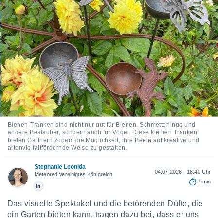
ie auf
en basiert,
Cookies
che
en
 werden,
 es uns,
AKZEPTIEREN
häft zu
UND
n und Ihnen
FORTFAHREN
hochwertige
tenlos zur
u stellen.
EINSTELLUNGEN
uf die
Bienen-Tränken sind nicht nur gut für Bienen, Schmetterlinge und
he
andere Bestäuber, sondern auch für Vögel. Diese kleinen Tränken
en und
bieten Gärtnern zudem die Möglichkeit, ihre Beete auf kreative und
 klicken,
artenvielfaltfördernde Weise zu gestalten.
 auf die
greifen und
Stephanie Leonida
04.07.2026 - 18:41 Uhr
er
Meteored Vereinigtes Königreich
4 min
 aller
,
 davon, ob
Das visuelle Spektakel und die betörenden Düfte, die
 unsere
ein Garten bieten kann, tragen dazu bei, dass er uns