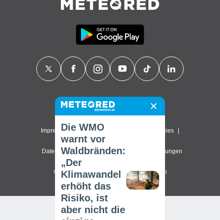
Kontakt
Über uns
FAQ
Die WMO
Impressum & Nutzungsbedingungen
Cookies
warnt vor
Waldbränden:
Datenschutzerklärung
Datenschutz-Einstellungen
„Der
© 2026 Meteored. Alle Rechte vorbehalten
Klimawandel
erhöht das
Risiko, ist
aber nicht die