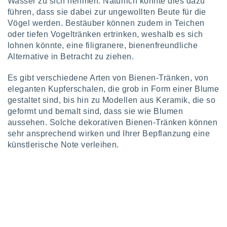
Wasser zu sich nehmen. Natürlich könnte dies dazu
keine
führen, dass sie dabei zur ungewollten Beute für die
r
Vögel werden. Bestäuber können zudem in Teichen
analyse
oder tiefen Vogeltränken ertrinken, weshalb es sich
nzeige von
lohnen könnte, eine filigranere, bienenfreundliche
der
erten
Alternative in Betracht zu ziehen.
erwenden,
Es gibt verschiedene Arten von Bienen-Tränken, von
 nicht
eleganten Kupferschalen, die grob in Form einer Blume
erte
gestaltet sind, bis hin zu Modellen aus Keramik, die so
ehen
geformt und bemalt sind, dass sie wie Blumen
e können
aussehen. Solche dekorativen Bienen-Tränken können
ation von
lehnen und
sehr ansprechend wirken und Ihrer Bepflanzung eine
s
künstlerische Note verleihen.
t auf
site
 indem Sie
altfläche
 klicken.
Zustimmung
wir und
tner