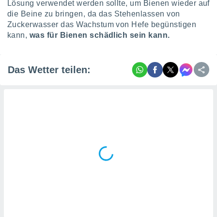
Lösung verwendet werden sollte, um Bienen wieder auf
ntwicklung
die Beine zu bringen, da das Stehenlassen von
serung der
Zuckerwasser das Wachstum von Hefe begünstigen
g
kann,
was für Bienen schädlich sein kann.
 Daten zur
n Inhalten.
Das Wetter teilen:
ten und
ion durch
on
,
erte
d Inhalte,
on
ung und der
ce von
nforschung
icklung
serung von
.
sere 1199