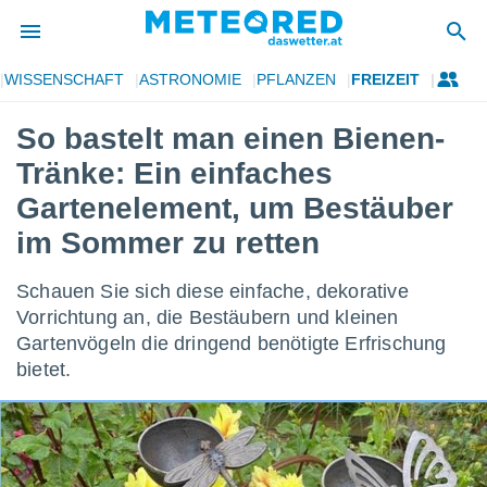
WISSENSCHAFT
ASTRONOMIE
PFLANZEN
FREIZEIT
politik
So bastelt man einen Bienen-
von
Tränke: Ein einfaches
at) wurde
uten
Gartenelement, um Bestäuber
m
im Sommer zu retten
llen, dass
estellten
nen von
Schauen Sie sich diese einfache, dekorative
tät sind.
Vorrichtung an, die Bestäubern und kleinen
 diese
er die
Gartenvögeln die dringend benötigte Erfrischung
Optionen
bietet.
 cookies
s adgang
gitale