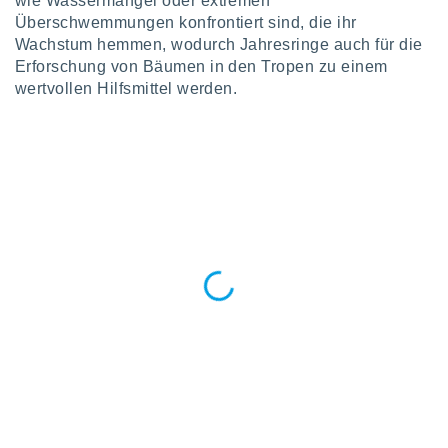
wie Wassermangel oder extremen
keine
Überschwemmungen konfrontiert sind, die ihr
r
Wachstum hemmen, wodurch Jahresringe auch für die
analyse
Erforschung von Bäumen in den Tropen zu einem
nzeige von
wertvollen Hilfsmittel werden.
der
erten
erwenden,
 nicht
erte
ehen
e können
ation von
lehnen und
s
t auf
site
 indem Sie
altfläche
 klicken.
Zustimmung
wir und
tner