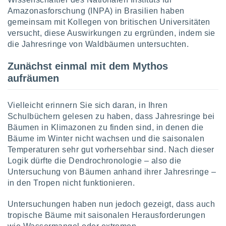
Amazonasforschung (INPA) in Brasilien haben
gemeinsam mit Kollegen von britischen Universitäten
IV,
versucht, diese Auswirkungen zu ergründen, indem sie
die Jahresringe von Waldbäumen untersuchten.
kie-
Zunächst einmal mit dem Mythos
er
aufräumen
it der
n von
cht
Vielleicht erinnern Sie sich daran, in Ihren
den sind,
Schulbüchern gelesen zu haben, dass Jahresringe bei
 weiterhin
Bäumen in Klimazonen zu finden sind, in denen die
 Website
t
Bäume im Winter nicht wachsen und die saisonalen
 indem Sie
Temperaturen sehr gut vorhersehbar sind. Nach dieser
ieren. In
Logik dürfte die Dendrochronologie – also die
l werden
Untersuchung von Bäumen anhand ihrer Jahresringe –
über
in den Tropen nicht funktionieren.
, dass wir
s
Untersuchungen haben nun jedoch gezeigt, dass auch
, die für die
auf der
tropische Bäume mit saisonalen Herausforderungen
twendig