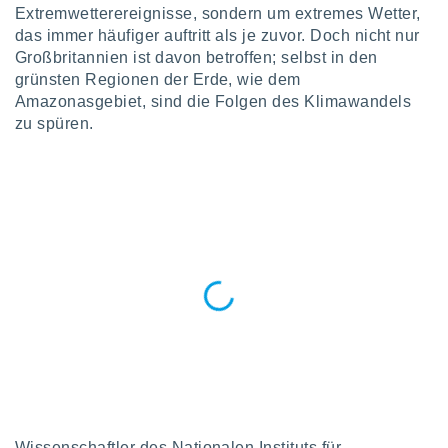
okies oder
Extremwetterereignisse, sondern um extremes Wetter,
 Partner
das immer häufiger auftritt als je zuvor. Doch nicht nur
e es uns
Großbritannien ist davon betroffen; selbst in den
n, das
grünsten Regionen der Erde, wie dem
uf der
Amazonasgebiet, sind die Folgen des Klimawandels
 verfolgen
lysieren
zu spüren.
s Profil zu
um Ihnen
ierende
nd
erte Inhalte
. Weitere
nen finden
rer
tlinie
. Sie
e
 jederzeit
, indem Sie
altfläche
stellungen
n Rand
bsite
Wissenschaftler des Nationalen Instituts für