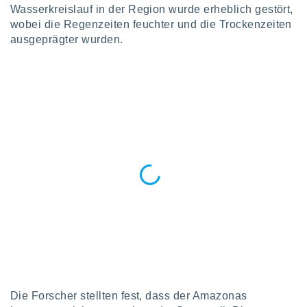
 jederzeit
Wasserkreislauf in der Region wurde erheblich gestört,
oder der
wobei die Regenzeiten feuchter und die Trockenzeiten
beitung
ausgeprägter wurden.
hen, indem
ser
f "
en
" oder
tlinie
es
gør
 under
ndlingen:
von oder
nen auf
erät,
g
 Daten zur
on
igen,
Die Forscher stellten fest, dass der Amazonas