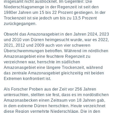
von
insgesamt nicht austrocknet. Im Gegenteil: Die
Niederschlagsmenge in der Regenzeit ist seit den
erte
1980er Jahren um 15 bis 22 Prozent gestiegen. In der
verwendung
Trockenzeit ist sie jedoch um bis zu 13,5 Prozent
n zur
zurückgegangen.
erter
rstellung
Obwohl das Amazonasgebiet in den Jahren 2024, 2023
n zur
und 2010 von Dürren heimgesucht wurde, war es 2022,
ierung von
2021, 2012 und 2009 auch von vier schweren
verwendung
Überschwemmungen betroffen. Während im nördlichen
n zur
Amazonasgebiet eine feuchtere Regenzeit zu
verzeichnen war, herrschte im südlichen
erter
Amazonasgebiet eine längere Trockenzeit, während
essung der
ung,
das zentrale Amazonasgebiet gleichzeitig mit beiden
er
Extremen konfrontiert ist.
ce von
analyse von
Als Forscher Proben aus der Zeit vor 256 Jahren
n durch
untersuchten, stellten sie fest, dass es im nordöstlichen
 oder
Amazonasbecken einen Zeitraum von 18 Jahren gab,
onen von
in dem extreme Dürren herrschten. Heute verzeichnet
nen
diese Region vermehrte Niederschläge. Die in den