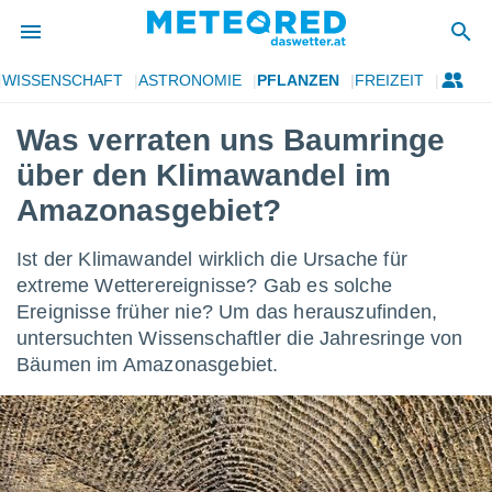
WISSENSCHAFT
ASTRONOMIE
PFLANZEN
FREIZEIT
politik
Was verraten uns Baumringe
von
über den Klimawandel im
at) wurde
uten
Amazonasgebiet?
m
llen, dass
Ist der Klimawandel wirklich die Ursache für
estellten
nen von
extreme Wetterereignisse? Gab es solche
tät sind.
Ereignisse früher nie? Um das herauszufinden,
 diese
untersuchten Wissenschaftler die Jahresringe von
er die
Bäumen im Amazonasgebiet.
Optionen
 cookies
s adgang
gitale