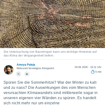
ie auf
en basiert,
Cookies
che
en
 werden,
 es uns,
AKZEPTIEREN
häft zu
UND
n und Ihnen
FORTFAHREN
hochwertige
tenlos zur
u stellen.
EINSTELLUNGEN
Die Untersuchung von Baumringen kann uns wichtige Hinweise auf
das Klima der Vergangenheit liefern.
uf die
he
Ameya Paleja
en und
04.06.2026 - 16:11 Uhr
Meteored Vereinigtes Königreich
 klicken,
5 min
 auf die
greifen und
Spüren Sie die Sommerhitze? War der Winter zu kalt
er
und zu nass? Die Auswirkungen des vom Menschen
 aller
verursachten Klimawandels sind mittlerweile sogar in
,
 davon, ob
unseren eigenen vier Wänden zu spüren. Es handelt
 unsere
sich nicht mehr nur um einzelne