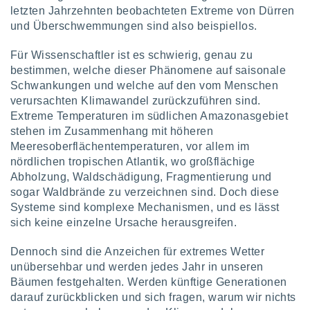
ntwicklung
letzten Jahrzehnten beobachteten Extreme von Dürren
serung der
und Überschwemmungen sind also beispiellos.
g
Für Wissenschaftler ist es schwierig, genau zu
 Daten zur
bestimmen, welche dieser Phänomene auf saisonale
n Inhalten.
Schwankungen und welche auf den vom Menschen
verursachten Klimawandel zurückzuführen sind.
ten und
Extreme Temperaturen im südlichen Amazonasgebiet
ion durch
stehen im Zusammenhang mit höheren
on
Meeresoberflächentemperaturen, vor allem im
,
erte
nördlichen tropischen Atlantik, wo großflächige
d Inhalte,
Abholzung, Waldschädigung, Fragmentierung und
on
sogar Waldbrände zu verzeichnen sind. Doch diese
ung und der
Systeme sind komplexe Mechanismen, und es lässt
ce von
sich keine einzelne Ursache herausgreifen.
nforschung
Dennoch sind die Anzeichen für extremes Wetter
icklung
serung von
unübersehbar und werden jedes Jahr in unseren
.
Bäumen festgehalten. Werden künftige Generationen
darauf zurückblicken und sich fragen, warum wir nichts
sere 1199