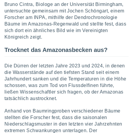
Bruno Cintra, Biologe an der Universität Birmingham,
indeutige
 oder
untersuchte gemeinsam mit Jochen Schöngart, einem
Forscher am INPA, mithilfe der Dendrochronologie
en, um
Bäume im Amazonas-Regenwald und stellte fest, dass
ezogene
sich dort ein ähnliches Bild wie im Vereinigten
Ihren
Königreich zeigt.
 dieser
P-Adressen
Trocknet das Amazonasbecken aus?
-
 zu
 darauf
Die Dürren der letzten Jahre 2023 und 2024, in denen
n und diese
ten. Einige
die Wasserstände auf den tiefsten Stand seit einem
rarbeiten
Jahrhundert sanken und die Temperaturen in die Höhe
schossen, was zum Tod von Flussdelfinen führte,
ezogenen
ließen Wissenschaftler sich fragen, ob der Amazonas
icherweise
tatsächlich austrocknet.
age eines
en
Anhand von Baumringproben verschiedener Bäume
, dem Sie
hen
stellten die Forscher fest, dass die saisonalen
 dies zu
Niederschlagsmuster in den letzten vier Jahrzehnten
 Sie Ihre
extremen Schwankungen unterlagen. Der