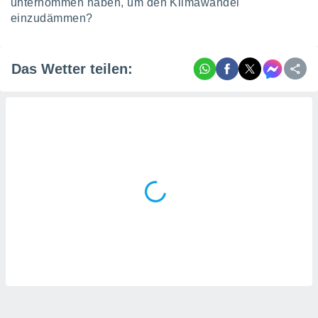
unternommen haben, um den Klimawandel
tner
einzudämmen?
Das Wetter teilen: