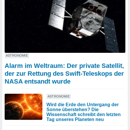
ASTRONOMIE
Alarm im Weltraum: Der private Satellit,
der zur Rettung des Swift-Teleskops der
NASA entsandt wurde
ASTRONOMIE
Wird die Erde den Untergang der
Sonne überstehen? Die
Wissenschaft schreibt den letzten
Tag unseres Planeten neu