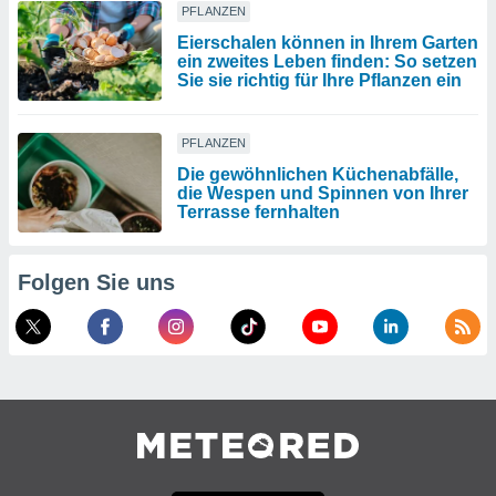
PFLANZEN
Eierschalen können in Ihrem Garten
ein zweites Leben finden: So setzen
Sie sie richtig für Ihre Pflanzen ein
PFLANZEN
Die gewöhnlichen Küchenabfälle,
die Wespen und Spinnen von Ihrer
Terrasse fernhalten
Folgen Sie uns