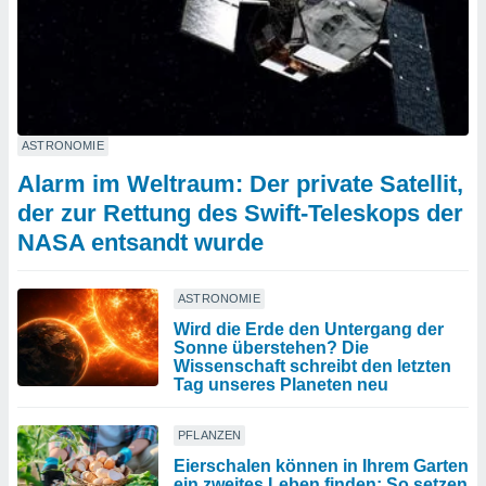
ASTRONOMIE
Alarm im Weltraum: Der private Satellit,
der zur Rettung des Swift-Teleskops der
NASA entsandt wurde
ASTRONOMIE
Wird die Erde den Untergang der
Sonne überstehen? Die
Wissenschaft schreibt den letzten
Tag unseres Planeten neu
PFLANZEN
Eierschalen können in Ihrem Garten
ein zweites Leben finden: So setzen