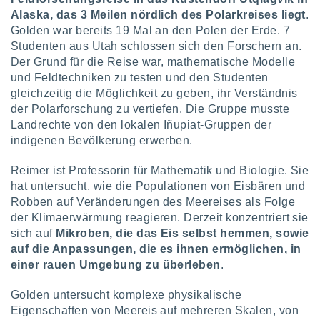
Alaska, das 3 Meilen nördlich des Polarkreises liegt
.
Golden war bereits 19 Mal an den Polen der Erde. 7
IV,
Studenten aus Utah schlossen sich den Forschern an.
Der Grund für die Reise war, mathematische Modelle
kie-
und Feldtechniken zu testen und den Studenten
gleichzeitig die Möglichkeit zu geben, ihr Verständnis
er
der Polarforschung zu vertiefen. Die Gruppe musste
it der
Landrechte von den lokalen Iñupiat-Gruppen der
n von
cht
indigenen Bevölkerung erwerben.
den sind,
 weiterhin
Reimer ist Professorin für Mathematik und Biologie. Sie
 Website
hat untersucht, wie die Populationen von Eisbären und
t
Robben auf Veränderungen des Meereises als Folge
 indem Sie
der Klimaerwärmung reagieren. Derzeit konzentriert sie
ieren. In
sich auf
Mikroben, die das Eis selbst hemmen, sowie
l werden
über
auf die Anpassungen, die es ihnen ermöglichen, in
, dass wir
einer rauen Umgebung zu überleben
.
s
, die für die
Golden untersucht komplexe physikalische
auf der
Eigenschaften von Meereis auf mehreren Skalen, von
twendig