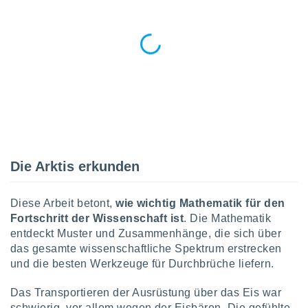
indeutige
 oder
en, um
ezogene
Ihren
 dieser
P-Adressen
-
 zu
 darauf
n und diese
Die Arktis erkunden
ten. Einige
rarbeiten
Diese Arbeit betont,
wie wichtig Mathematik für den
ezogenen
Fortschritt der Wissenschaft ist
. Die Mathematik
icherweise
age eines
entdeckt Muster und Zusammenhänge, die sich über
en
das gesamte wissenschaftliche Spektrum erstrecken
, dem Sie
und die besten Werkzeuge für Durchbrüche liefern.
hen
 dies zu
Das Transportieren der Ausrüstung über das Eis war
 Sie Ihre
schwierig, vor allem wegen der Eisbären. Die gefühlte