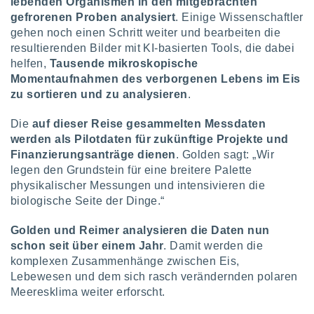
lebenden Organismen in den mitgebrachten
ntwicklung
gefrorenen Proben analysiert
. Einige Wissenschaftler
serung der
gehen noch einen Schritt weiter und bearbeiten die
g
resultierenden Bilder mit KI-basierten Tools, die dabei
 Daten zur
helfen,
Tausende mikroskopische
n Inhalten.
Momentaufnahmen des verborgenen Lebens im Eis
zu sortieren und zu analysieren
.
ten und
ion durch
Die
auf dieser Reise gesammelten Messdaten
on
werden als Pilotdaten für zukünftige Projekte und
,
Finanzierungsanträge dienen
. Golden sagt: „Wir
erte
legen den Grundstein für eine breitere Palette
d Inhalte,
physikalischer Messungen und intensivieren die
on
biologische Seite der Dinge.“
ung und der
ce von
Golden und Reimer analysieren die Daten nun
nforschung
schon seit über einem Jahr
. Damit werden die
icklung
komplexen Zusammenhänge zwischen Eis,
serung von
Lebewesen und dem sich rasch verändernden polaren
.
Meeresklima weiter erforscht.
sere 1199