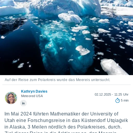
ie auf
en basiert,
Cookies
che
en
 werden,
 es uns,
AKZEPTIEREN
häft zu
UND
n und Ihnen
FORTFAHREN
hochwertige
tenlos zur
u stellen.
EINSTELLUNGEN
uf die
he
Auf der Reise zum Polarkreis wurde das Meereis untersucht.
en und
 klicken,
Kathryn Davies
02.12.2025 - 11:25 Uhr
 auf die
Meteored USA
5 min
greifen und
er
 aller
Im Mai 2024 führten Mathematiker der University of
,
Utah eine Forschungsreise in das Küstendorf Utqiaġvik
 davon, ob
in Alaska, 3 Meilen nördlich des Polarkreises, durch.
 unsere