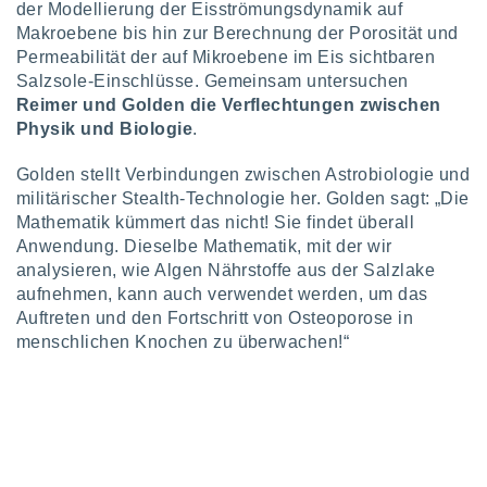
der Modellierung der Eisströmungsdynamik auf
keine
Makroebene bis hin zur Berechnung der Porosität und
r
analyse
Permeabilität der auf Mikroebene im Eis sichtbaren
nzeige von
Salzsole-Einschlüsse. Gemeinsam untersuchen
der
Reimer und Golden die Verflechtungen zwischen
erten
Physik und Biologie
.
erwenden,
Golden stellt Verbindungen zwischen Astrobiologie und
 nicht
militärischer Stealth-Technologie her. Golden sagt: „Die
erte
ehen
Mathematik kümmert das nicht! Sie findet überall
e können
Anwendung. Dieselbe Mathematik, mit der wir
ation von
analysieren, wie Algen Nährstoffe aus der Salzlake
lehnen und
aufnehmen, kann auch verwendet werden, um das
s
Auftreten und den Fortschritt von Osteoporose in
t auf
menschlichen Knochen zu überwachen!“
site
 indem Sie
altfläche
 klicken.
Zustimmung
wir und
tner