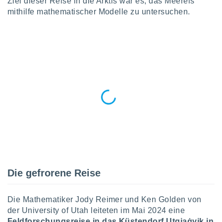
Ziel dieser Reise in die Arktis war es, das Meereis
okies oder
mithilfe mathematischer Modelle zu untersuchen.
 Partner
e es uns
n, das
uf der
 verfolgen
lysieren
s Profil zu
um Ihnen
ierende
nd
erte Inhalte
. Weitere
nen finden
rer
tlinie
. Sie
e
Die gefrorene Reise
 jederzeit
, indem Sie
altfläche
Die Mathematiker Jody Reimer und Ken Golden von
stellungen
der University of Utah leiteten im Mai 2024 eine
n Rand
bsite
Feldforschungsreise in das Küstendorf Utqiaġvik in