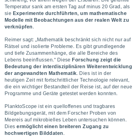
 jederzeit
Temperatur sank am ersten Tag auf minus 20 Grad, als
oder der
beitung
sie
Experimente durchführten, um mathematische
hen, indem
Modelle mit Beobachtungen aus der realen Welt zu
ser
verknüpfen
.
f "
en
" oder
Reimer sagt: „Mathematik beschränkt sich nicht nur auf
Rätsel und isolierte Probleme. Es gibt grundlegende
tlinie
und tiefe Zusammenhänge, die alle Bereiche des
Lebens beeinflussen.“ Diese
Forschung zeigt die
es
Bedeutung der interdisziplinären Weiterentwicklung
gør
der angewandten Mathematik
. Dies ist in der
 under
heutigen Zeit mit fortschrittlicher Technologie relevant,
ndlingen:
die ein wichtiger Bestandteil der Reise ist, auf der neue
von oder
Programme und Geräte getestet werden konnten.
nen auf
PlanktoScope ist ein quelloffenes und tragbares
erät,
Bildgebungsgerät, mit dem Forscher Proben von
g
Meereis auf mikrobielles Leben untersuchen können.
 Daten zur
on
Dies
ermöglicht einen breiteren Zugang zu
igen,
hochwertigen Bilddaten
.