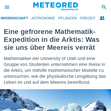
WISSENSCHAFT
ASTRONOMIE
PFLANZEN
FREIZEIT
politik
Eine gefrorene Mathematik-
von
Expedition in die Arktis: Was
at) wurde
uten
sie uns über Meereis verrät
m
llen, dass
Mathematiker der University of Utah und eine
estellten
nen von
Gruppe von Studenten unternahmen eine Reise in
tät sind.
die Arktis, um mithilfe mathematischer Modelle zu
 diese
untersuchen, wie die physikalische Umgebung das
er die
Leben im und auf dem Meereis beeinflusst.
Optionen
 cookies
s adgang
gitale