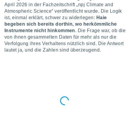
okies oder
April 2026 in der Fachzeitschrift „npj Climate and
 Partner
Atmospheric Science“ veröffentlicht wurde. Die Logik
e es uns
ist, einmal erklärt, schwer zu widerlegen:
Haie
n, das
begeben sich bereits dorthin, wo herkömmliche
uf der
 verfolgen
Instrumente nicht hinkommen
. Die Frage war, ob die
lysieren
von ihnen gesammelten Daten für mehr als nur die
Verfolgung ihres Verhaltens nützlich sind. Die Antwort
s Profil zu
lautet ja, und die Zahlen sind überzeugend.
um Ihnen
ierende
nd
erte Inhalte
. Weitere
nen finden
rer
tlinie
. Sie
e
 jederzeit
, indem Sie
altfläche
stellungen
n Rand
bsite