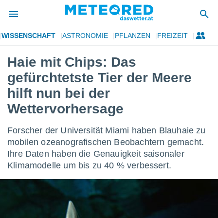
WISSENSCHAFT
ASTRONOMIE
PFLANZEN
FREIZEIT
politik
Haie mit Chips: Das
von
gefürchtetste Tier der Meere
at) wurde
uten
hilft nun bei der
m
Wettervorhersage
llen, dass
estellten
nen von
Forscher der Universität Miami haben Blauhaie zu
tät sind.
mobilen ozeanografischen Beobachtern gemacht.
 diese
er die
Ihre Daten haben die Genauigkeit saisonaler
Optionen
Klimamodelle um bis zu 40 % verbessert.
 cookies
s adgang
gitale