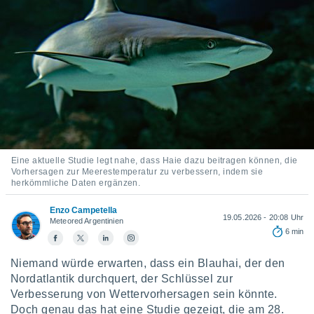
ie auf
en basiert,
Cookies
che
en
 werden,
 es uns,
AKZEPTIEREN
häft zu
UND
n und Ihnen
FORTFAHREN
hochwertige
tenlos zur
u stellen.
EINSTELLUNGEN
Eine aktuelle Studie legt nahe, dass Haie dazu beitragen können, die
uf die
Vorhersagen zur Meerestemperatur zu verbessern, indem sie
herkömmliche Daten ergänzen.
he
en und
Enzo Campetella
 klicken,
19.05.2026 - 20:08 Uhr
Meteored Argentinien
 auf die
6 min
greifen und
er
Niemand würde erwarten, dass ein Blauhai, der den
 aller
Nordatlantik durchquert, der Schlüssel zur
,
 davon, ob
Verbesserung von Wettervorhersagen sein könnte.
 unsere
Doch genau das hat eine Studie gezeigt, die am 28.