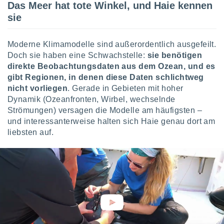
Das Meer hat tote Winkel, und Haie kennen
indeutige
sie
 oder
en, um
Moderne Klimamodelle sind außerordentlich ausgefeilt.
ezogene
Ihren
Doch sie haben eine Schwachstelle:
sie benötigen
 dieser
direkte Beobachtungsdaten aus dem Ozean, und es
P-Adressen
gibt Regionen, in denen diese Daten schlichtweg
-
nicht vorliegen
. Gerade in Gebieten mit hoher
 zu
Dynamik (Ozeanfronten, Wirbel, wechselnde
 darauf
Strömungen) versagen die Modelle am häufigsten –
n und diese
und interessanterweise halten sich Haie genau dort am
ten. Einige
rarbeiten
liebsten auf.
ezogenen
icherweise
age eines
en
, dem Sie
hen
 dies zu
 Sie Ihre