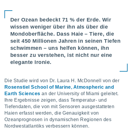
IV,
Der Ozean bedeckt 71 % der Erde. Wir
wissen weniger über ihn als über die
kie-
Mondoberfläche. Dass Haie – Tiere, die
er
seit 450 Millionen Jahren in seinen Tiefen
it der
schwimmen – uns helfen können, ihn
n von
besser zu verstehen, ist nicht nur eine
cht
elegante Ironie.
den sind,
 weiterhin
 Website
t
Die Studie wird von Dr. Laura H. McDonnell von der
 indem Sie
Rosenstiel School of Marine, Atmospheric and
ieren. In
Earth Sciences
an der University of Miami geleitet.
l werden
Ihre Ergebnisse zeigen, dass Temperatur- und
über
Tiefendaten, die von mit Sensoren ausgestatteten
, dass wir
Haien erfasst werden, die Genauigkeit von
s
, die für die
Ozeanprognosen in dynamischen Regionen des
auf der
Nordwestatlantiks verbessern können.
twendig