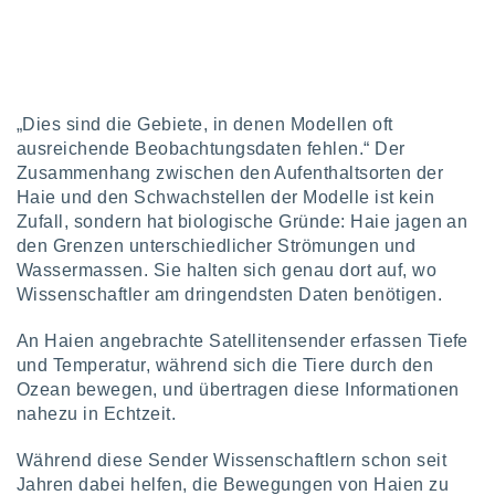
von
erte
verwendung
n zur
„Dies sind die Gebiete, in denen Modellen oft
erter
ausreichende Beobachtungsdaten fehlen.“ Der
rstellung
n zur
Zusammenhang zwischen den Aufenthaltsorten der
ierung von
Haie und den Schwachstellen der Modelle ist kein
verwendung
Zufall, sondern hat biologische Gründe: Haie jagen an
n zur
den Grenzen unterschiedlicher Strömungen und
Wassermassen. Sie halten sich genau dort auf, wo
erter
Wissenschaftler am dringendsten Daten benötigen.
essung der
ung,
er
An Haien angebrachte Satellitensender erfassen Tiefe
ce von
und Temperatur, während sich die Tiere durch den
analyse von
Ozean bewegen, und übertragen diese Informationen
n durch
nahezu in Echtzeit.
 oder
onen von
Während diese Sender Wissenschaftlern schon seit
Jahren dabei helfen, die Bewegungen von Haien zu
nen