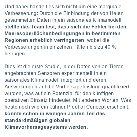
keine
Und dabei handelt es sich nicht um eine marginale
r
Verbesserung: Durch die Einbindung der von Haien
analyse
gesammelten Daten in ein saisonales Klimamodell
nzeige von
stellte das Team fest, dass sich die Fehler bei den
der
erten
Meeresoberflächenbedingungen in bestimmten
erwenden,
Regionen erheblich verringerten
, wobei die
Verbesserungen in einzelnen Fällen bis zu 40 %
 nicht
betrugen.
erte
ehen
Dies ist die erste Studie, in der Daten von an Tieren
e können
angebrachten Sensoren experimentell in ein
ation von
lehnen und
saisonales Klimamodell integriert und deren
s
Auswirkungen auf die Vorhersageleistung quantifiziert
t auf
wurden, was auf ein Potenzial für den künftigen
site
operativen Einsatz hindeutet. Mit anderen Worten: Was
 indem Sie
heute noch wie ein kühner Proof of Concept erscheint,
altfläche
könnte schon in wenigen Jahren Teil des
 klicken.
standardmäßigen globalen
Zustimmung
Klimavorhersagesystems werden.
wir und
tner