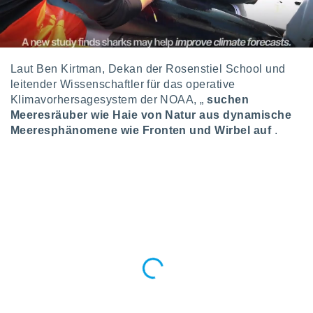
 jederzeit
oder der
beitung
hen, indem
ser
Laut Ben Kirtman, Dekan der Rosenstiel School und
f "
en
" oder
leitender Wissenschaftler für das operative
Klimavorhersagesystem der NOAA, „
suchen
tlinie
Meeresräuber wie Haie von Natur aus dynamische
Meeresphänomene wie Fronten und Wirbel auf
.
es
gør
 under
ndlingen:
von oder
nen auf
erät,
g
 Daten zur
on
igen,