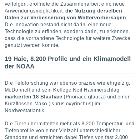
ntwicklung
verfolgen, eröffnete die Zusammenarbeit eine neue
serung der
Anwendungsmöglichkeit:
die Nutzung derselben
Daten zur Verbesserung von Wettervorhersagen
.
g
Die Innovation bestand nicht darin, eine neue
 Daten zur
Technologie zu erfinden, sondern darin, zu erkennen,
n Inhalten.
dass die vorhandene Technologie für weitere Zwecke
genutzt werden konnte.
ten und
ion durch
19 Haie, 8.200 Profile und ein Klimamodell
on
der NOAA
,
erte
d Inhalte,
Die Feldforschung war ebenso präzise wie ehrgeizig.
on
McDonnell und sein Kollege Neil Hammerschlag
ung und der
ce von
markierten 18 Blauhaie
(Prionace glauca) und einen
Kurzflossen-Mako (Isurus oxyrinchus) im
nforschung
Nordwestatlantik.
icklung
serung von
Die Tiere übermittelten mehr als 8.200 Temperatur- und
.
Tiefenprofile von einer Vielzahl unterschiedlicher
sere 1199
Standorte und erreichten dabei Tiefen von fast 2.000