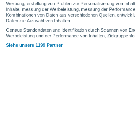
Werbung, erstellung von Profilen zur Personalisierung von Inhal
Inhalte, messung der Werbeleistung, messung der Performance v
Kombinationen von Daten aus verschiedenen Quellen, entwickl
Daten zur Auswahl von Inhalten.
Genaue Standortdaten und Identifikation durch Scannen von En
Werbeleistung und der Performance von Inhalten, Zielgruppen
Siehe unsere 1199 Partner
Die Nägel bestehen aus der gleichen Art von Zellen wie 
Dainet Sierra
10.12.
Meteored USA
Zehennägel bestehen wie die Fingernä
dem auch die Haare und Krallen viele
sind sie eine modifizierte Version de
Säugetieren üblich sind
. Warum als
keine Krallen? Die Antwort liegt in 
Vor Millionen von Jahren haben sich u