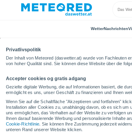
Wetter
Nachrichten
V
ALLE
AKTUELL
WISSENSCHAFT
ASTRONOMIE
PF
Privatlivspolitik
Der Inhalt von Meteored (daswetter.at) wurde von Fachleuten erst
von hoher Qualität sind. Sie können diese Website über die fol
Accepter cookies og gratis adgang
Gezielte digitale Werbung, die auf Informationen basiert, die 
ermöglicht es uns, unser Geschäft zu finanzieren und Ihnen weit
Home
Nachrichten
Wissenschaft
Warum hat der
Wenn Sie auf die Schaltfläche "Akzeptieren und fortfahren" kli
Installation aller Cookies zu, unabhängig davon, ob es sich um 
uns ermöglichen, das Verhalten auf der Website zu verfolgen und
Warum hat der Mensch
Ihnen darauf basierende Werbung und personalisierte Inhalte an
Cookie-Richtlinie
. Sie können Ihre Zustimmung jederzeit widerru
evolutionäre Besonder
unteren Rand unserer Website klicken.