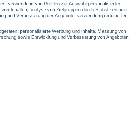
ten, verwendung von Profilen zur Auswahl personalisierter
on Inhalten, analyse von Zielgruppen durch Statistiken oder
ung und Verbesserung der Angebote, verwendung reduzierter
dgeräten, personalisierte Werbung und Inhalte, Messung von
forschung sowie Entwicklung und Verbesserung von Angeboten.
unsere Haut und haben eine klare Schutzfunktion.
2024 - 19:00 Uhr
4 min
gel aus Keratin, dem gleichen Protein, aus
r Tiere bestehen.
Evolutionär gesehen
r Krallen, die bei den meisten
o haben Menschen und andere Primaten
unseren baumbewohnenden Vorfahren.
nsere Vorfahren, die Primaten, an das