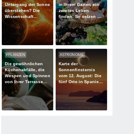
Untergang der Sonne
in Ihrem Garten ein
überstehen? Die
zweites Leben
Wissenschaft
finden: So setzen Sie
schreibt den letzten
sie richtig für Ihre
Tag unseres
Pflanzen ein
Planeten neu
PFLANZEN
ASTRONOMIE
Die gewöhnlichen
Karte der
Küchenabfälle, die
Sonnenfinsternis
Wespen und Spinnen
vom 12. August: Die
von Ihrer Terrasse
fünf Orte in Spanien
fernhalten
mit mehr als einer
Minute Dunkelheit