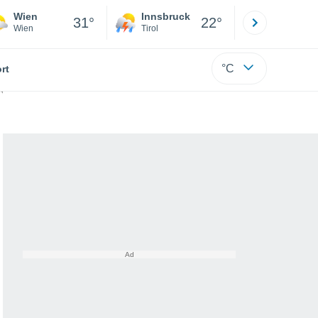
Wien
Innsbruck
Salzburg
31°
22°
Wien
Tirol
Salzburg
°C
rt
hnet