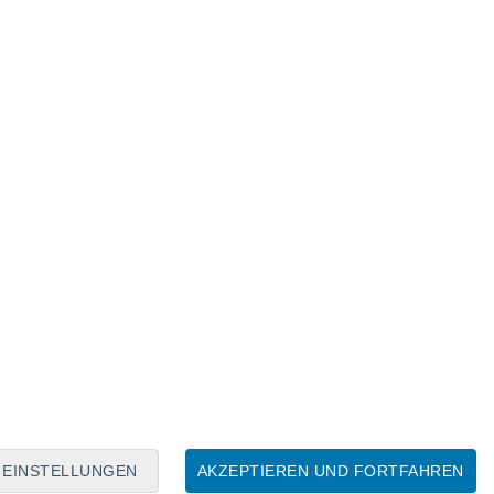
oder Zehenspitzen verlieren, werden sich schnell der
.
ung behielten wir die Fingernägel, die
 den Affen, geerbt hatten
. Ursprünglich
hennägel für Überbleibsel der Krallen, die
finden sind."
mehr nötig hat, sich an Bäume zu hängen,
sie immer noch einen Zweck erfüllen.
e Weichteile und Nervenenden an den
EINSTELLUNGEN
AKZEPTIEREN UND FORTFAHREN