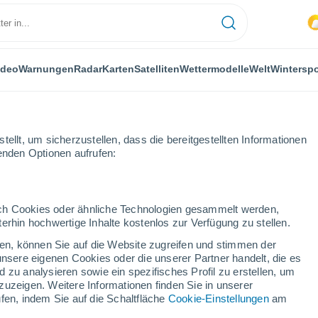
ideo
Warnungen
Radar
Karten
Satelliten
Wettermodelle
Welt
Winterspo
LANZEN
FREIZEIT
ellt, um sicherzustellen, dass die bereitgestellten Informationen
genden Optionen aufrufen:
durch Cookies oder ähnliche Technologien gesammelt werden,
erhin hochwertige Inhalte kostenlos zur Verfügung zu stellen.
 Mensch Zehennägel? Die evolutionäre Besonderheit, die uns auszeic
cken, können Sie auf die Website zugreifen und stimmen der
unsere eigenen Cookies oder die unserer Partner handelt, die es
 zu analysieren sowie ein spezifisches Profil zu erstellen, um
 Zehennägel? Die
zuzeigen. Weitere Informationen finden Sie in unserer
fen, indem Sie auf die Schaltfläche
Cookie-Einstellungen
am
heit, die uns auszeichnet