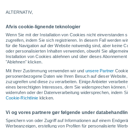
Haben Sie sich jemals gefragt, waru
ALTERNATIV,
sie wie ein unbedeutendes Merkmal u
enthalten Zehennägel faszinierende Hi
Afvis cookie-lignende teknologier
Wenn Sie mit der Installation von Cookies nicht einverstanden s
zugreifen, indem Sie sich registrieren. In diesem Fall werden wir
für die Navigation auf der Website notwendig sind, aber keine
oder personalisierten Inhalten verwenden, obwohl Sie allgemein
Installation von Cookies ablehnen und über dieses Abonnement a
"Ablehnen" klicken.
Mit Ihrer Zustimmung verwenden wir und
unsere Partner
Cookie
personenbezogene Daten wie Ihren Besuch auf dieser Website,
zuzugreifen und diese zu verarbeiten. Einige Anbieter verarbe
eines berechtigten Interesses, dem Sie widersprechen können. 
widerrufen oder der Datenverarbeitung widersprechen, indem Sie
Cookie-Richtlinie
klicken.
Vi og vores partnere gør følgende under databehandli
Speichern von oder Zugriff auf Informationen auf einem Endger
Werbeanzeigen, erstellung von Profilen für personalisierte Wer