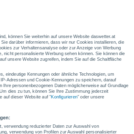
m der Mensch Zehennägel hat? Auch wenn
nserer Anatomie erscheinen mögen,
nweise auf unsere Evolutionsgeschichte.
ind, können Sie weiterhin auf unsere Website daswetter.at
 Sie darüber informieren, dass wir nur Cookies installieren, die
 Cookies zur Verhaltensanalyse oder zur Anzeige von Werbung
e, nicht personalisierte Werbung sehen können. Sie können die
uf unsere Website zugreifen, indem Sie auf die Schaltfläche
s, eindeutige Kennungen oder ähnliche Technologien, um
 IP-Adressen und Cookie-Kennungen zu speichern, darauf
iten Ihre personenbezogenen Daten möglicherweise auf Grundlage
Um dies zu tun, können Sie Ihre Zustimmung jederzeit
 auf dieser Website auf "
Konfigurieren
" oder unsere
ngen:
ät, verwendung reduzierter Daten zur Auswahl von
bung, verwendung von Profilen zur Auswahl personalisierter