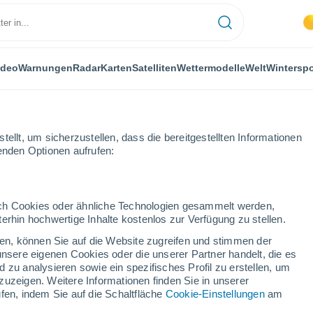
ideo
Warnungen
Radar
Karten
Satelliten
Wettermodelle
Welt
Winterspo
ellt, um sicherzustellen, dass die bereitgestellten Informationen
genden Optionen aufrufen:
e
Nancy
durch Cookies oder ähnliche Technologien gesammelt werden,
erhin hochwertige Inhalte kostenlos zur Verfügung zu stellen.
cken, können Sie auf die Website zugreifen und stimmen der
unsere eigenen Cookies oder die unserer Partner handelt, die es
...
 zu analysieren sowie ein spezifisches Profil zu erstellen, um
zuzeigen. Weitere Informationen finden Sie in unserer
Stündlich
fen, indem Sie auf die Schaltfläche
Cookie-Einstellungen
am
Klarer Himmel in den nächsten
Stunden