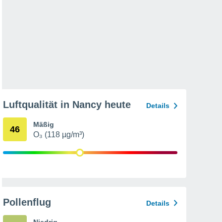
Luftqualität in Nancy heute
Details
Mäßig
46
O₃ (118 µg/m³)
Pollenflug
Details
Niedrig