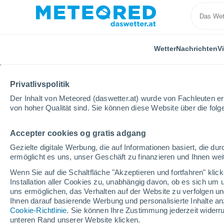
Wetter
Nachrichten
V
Privatlivspolitik
Der Inhalt von Meteored (daswetter.at) wurde von Fachleuten erst
von hoher Qualität sind. Sie können diese Website über die fol
Accepter cookies og gratis adgang
Home
Frankreich
Grand Est
Meurthe-et-Mosell
Gezielte digitale Werbung, die auf Informationen basiert, die 
ermöglicht es uns, unser Geschäft zu finanzieren und Ihnen weit
Das Wetter für Nancy
Wenn Sie auf die Schaltfläche "Akzeptieren und fortfahren" kli
Installation aller Cookies zu, unabhängig davon, ob es sich um 
18:14
Freitag
uns ermöglichen, das Verhalten auf der Website zu verfolgen und
Ihnen darauf basierende Werbung und personalisierte Inhalte an
Cookie-Richtlinie
. Sie können Ihre Zustimmung jederzeit widerru
vereinzelt Wolken
unteren Rand unserer Website klicken.