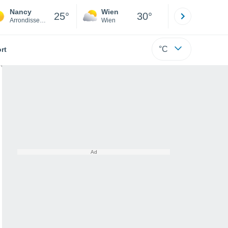
Nancy
Wien
Innsbruck
25°
30°
Arrondissement of Nancy
Wien
Tirol
°C
rt