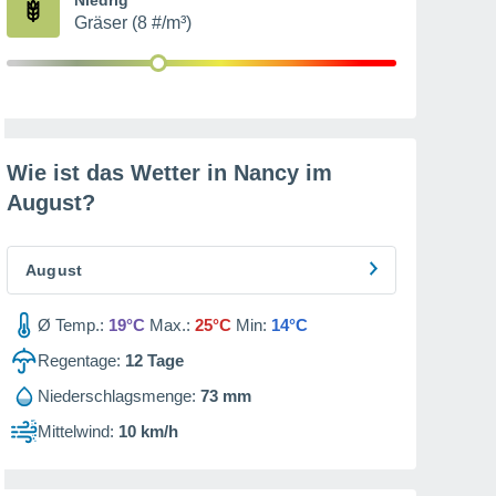
Gräser (8 #/m³)
Wie ist das Wetter in Nancy im
August
?
August
Ø Temp.:
19°C
Max.:
25°C
Min:
14°C
Regentage:
12
Tage
Niederschlagsmenge:
73 mm
Mittelwind:
10 km/h