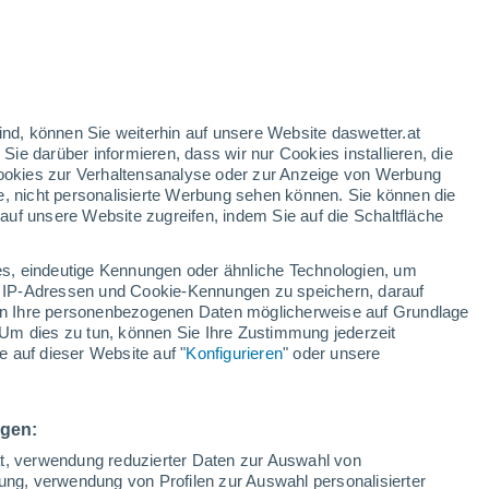
/h
ind, können Sie weiterhin auf unsere Website daswetter.at
 Sie darüber informieren, dass wir nur Cookies installieren, die
 Cookies zur Verhaltensanalyse oder zur Anzeige von Werbung
e, nicht personalisierte Werbung sehen können. Sie können die
uf unsere Website zugreifen, indem Sie auf die Schaltfläche
ur
dt
s, eindeutige Kennungen oder ähnliche Technologien, um
Bewölkung
Regenradar
Satelliten
Wettermodelle
 IP-Adressen und Cookie-Kennungen zu speichern, darauf
iten Ihre personenbezogenen Daten möglicherweise auf Grundlage
Um dies zu tun, können Sie Ihre Zustimmung jederzeit
 auf dieser Website auf "
Konfigurieren
" oder unsere
Montag
Dienstag
Mittwoch
Donnerstag
10. Aug
11. Aug
12. Aug
13. Aug
ngen:
ät, verwendung reduzierter Daten zur Auswahl von
bung, verwendung von Profilen zur Auswahl personalisierter