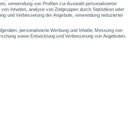
ten, verwendung von Profilen zur Auswahl personalisierter
on Inhalten, analyse von Zielgruppen durch Statistiken oder
33°
/
19°
32°
/
19°
34°
/
18°
36°
/
19°
ung und Verbesserung der Angebote, verwendung reduzierter
-
33
km/h
17
-
38
km/h
14
-
35
km/h
11
-
23
km/h
dgeräten, personalisierte Werbung und Inhalte, Messung von
forschung sowie Entwicklung und Verbesserung von Angeboten.
t
en
Nordwesten
3 mäßig
7
-
22 km/h
LSF:
6-10
en
Norden
1 niedrig
12
-
30 km/h
LSF:
nein
Norden
1 niedrig
12
-
30 km/h
LSF:
nein
Norden
0 niedrig
11
-
28 km/h
LSF:
nein