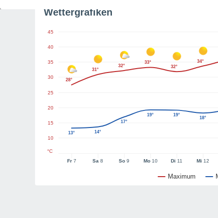
Wettergrafiken
45
40
34°
35
33°
32°
32°
31°
30
28°
25
20
19°
19°
18°
17°
15
14°
13°
10
°C
Fr
7
Sa
8
So
9
Mo
10
Di
11
Mi
12
Maximum