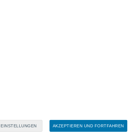
Mondkalender
Mo
Di
Mi
Do
Fr
Sa
So
7
8
9
10
11
12
13
14
15
16
17
18
19
20
EINSTELLUNGEN
AKZEPTIEREN UND FORTFAHREN