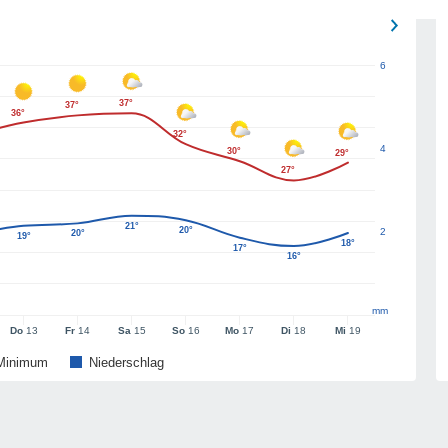
6
37°
37°
36°
32°
4
30°
29°
27°
21°
20°
2
20°
19°
18°
17°
16°
mm
Do
13
Fr
14
Sa
15
So
16
Mo
17
Di
18
Mi
19
Minimum
Niederschlag