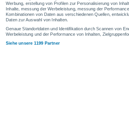
Werbung, erstellung von Profilen zur Personalisierung von Inhal
Inhalte, messung der Werbeleistung, messung der Performance v
31°
/
14°
32°
/
17°
28°
/
13°
Kombinationen von Daten aus verschiedenen Quellen, entwickl
Daten zur Auswahl von Inhalten.
12
-
28
km/h
15
-
37
km/h
13
14
-
31
km/h
Genaue Standortdaten und Identifikation durch Scannen von En
Werbeleistung und der Performance von Inhalten, Zielgruppen
Siehe unsere 1199 Partner
Das Wetter für Nancy Heute
, 7. Augus
vereinzelt Wolk
28°
17:00
gefühlte T.
26°
vereinzelt Wolk
26°
18:00
gefühlte T.
26°
klar
25°
19:00
gefühlte T.
25°
klar
24°
20:00
gefühlte T.
25°