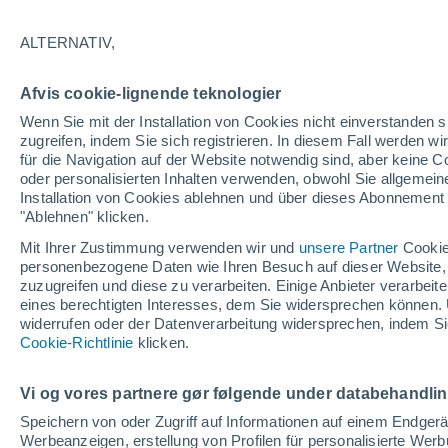
26°
ALTERNATIV,
Norden
Afvis cookie-lignende teknologier
gefühlte Temperatur 26°
12
-
30 km
Wenn Sie mit der Installation von Cookies nicht einverstanden s
zugreifen, indem Sie sich registrieren. In diesem Fall werden wir
für die Navigation auf der Website notwendig sind, aber keine
oder personalisierten Inhalten verwenden, obwohl Sie allgemein
Astronomie
Installation von Cookies ablehnen und über dieses Abonnement a
Alarm im Weltraum: Der private Satellit, der z
Rettung des Swift-Teleskops der NASA entsan
"Ablehnen" klicken.
wurde
Mit Ihrer Zustimmung verwenden wir und
unsere Partner
Cookie
Wetter 1 - 7 Tage
Aktuell
Vorhersagekarte für die 
personenbezogene Daten wie Ihren Besuch auf dieser Website,
zuzugreifen und diese zu verarbeiten. Einige Anbieter verarbe
eines berechtigten Interesses, dem Sie widersprechen können. 
widerrufen oder der Datenverarbeitung widersprechen, indem Sie
Morgen
Sonntag
Cookie-Richtlinie
Heute
klicken.
8. Aug
9. Aug
7. Aug
Vi og vores partnere gør følgende under databehandli
Speichern von oder Zugriff auf Informationen auf einem Endger
Werbeanzeigen, erstellung von Profilen für personalisierte Wer