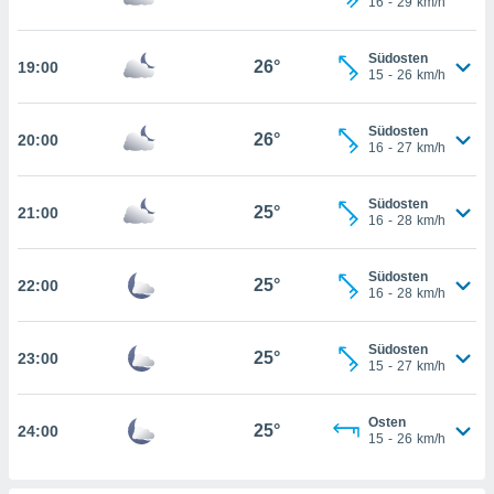
16
-
29
km/h
kie-
Südosten
26°
19:00
15
-
26
km/h
er
it der
Südosten
n von
26°
20:00
16
-
27
km/h
cht
den sind,
 weiterhin
Südosten
25°
21:00
 Website
16
-
28
km/h
t
 indem Sie
Südosten
ieren. In
25°
22:00
16
-
28
km/h
l werden
über
, dass wir
Südosten
25°
23:00
s
15
-
27
km/h
, die für die
auf der
Osten
twendig
25°
24:00
15
-
26
km/h
keine
r
analyse