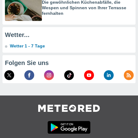
verwendung
Die gewöhnlichen Küchenabfälle, die
n zur
Wespen und Spinnen von Ihrer Terrasse
fernhalten
erter
rstellung
n zur
Wetter...
ierung von
verwendung
Wetter 1 - 7 Tage
n zur
erter
Folgen Sie uns
essung der
ung,
er
ce von
analyse von
n durch
 oder
onen von
nen
ntwicklung
serung der