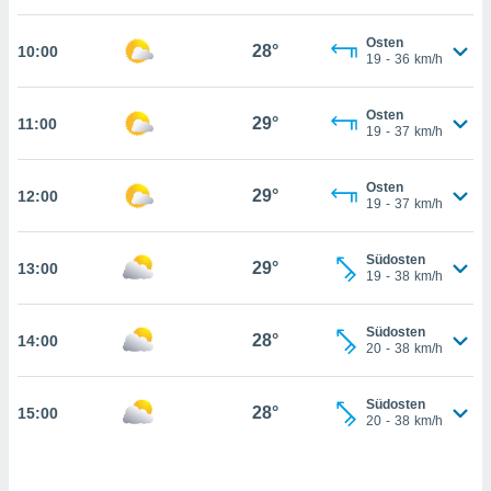
che
en
Osten
 werden,
28°
10:00
19
-
36
km/h
 es uns,
AKZEPTIEREN
häft zu
UND
n und Ihnen
Osten
FORTFAHREN
29°
11:00
hochwertige
19
-
37
km/h
tenlos zur
u stellen.
EINSTELLUNGEN
Osten
29°
12:00
19
-
37
km/h
uf die
he
en und
Südosten
29°
13:00
 klicken,
19
-
38
km/h
 auf die
greifen und
er
Südosten
28°
14:00
20
-
38
km/h
 aller
,
 davon, ob
Südosten
28°
15:00
 unsere
20
-
38
km/h
okies oder
 Partner
e es uns