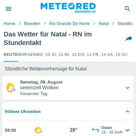
politik
von
Home
Brasilien
Rio Grande Do Norte
Natal
Stündlich
at) wurde
Das Wetter für Natal - RN im
uten
Stundentakt
m
llen, dass
estellten
HEUTE
MORGEN
MO, 10.
DI, 11.
MI, 12.
DO, 13.
FR, 14.
SA, 15.
SO, 16
nen von
tät sind.
Stündliche Wettervorhersage für Natal
 diese
er die
Samstag, 08. August
Optionen
vereinzelt Wolken
Gesamter Tag
 cookies
s adgang
frühere Uhrzeiten
gitale
ie auf
en basiert,
Osten
28°
09:00
Cookies
19
-
35
km/h