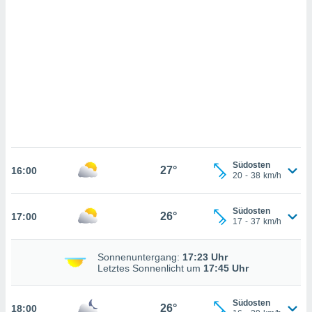
n, das
uf der
 verfolgen
lysieren
s Profil zu
um Ihnen
ierende
nd
erte Inhalte
. Weitere
nen finden
rer
Südosten
27°
16:00
20
-
38
km/h
tlinie
. Sie
e
 jederzeit
Südosten
26°
17:00
, indem Sie
17
-
37
km/h
altfläche
stellungen
n Rand
Sonnenuntergang:
17:23 Uhr
Letztes Sonnenlicht um
17:45 Uhr
bsite
Südosten
26°
18:00
IV,