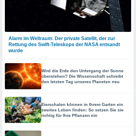
hen, indem
ser
f "
en
" oder
tlinie
Alarm im Weltraum: Der private Satellit, der zur
Rettung des Swift-Teleskops der NASA entsandt
es
wurde
gør
 under
ndlingen:
Wird die Erde den Untergang der Sonne
von oder
überstehen? Die Wissenschaft schreibt
den letzten Tag unseres Planeten neu
nen auf
erät,
g
 Daten zur
Eierschalen können in Ihrem Garten ein
on
zweites Leben finden: So setzen Sie sie
igen,
richtig für Ihre Pflanzen ein
von
erte