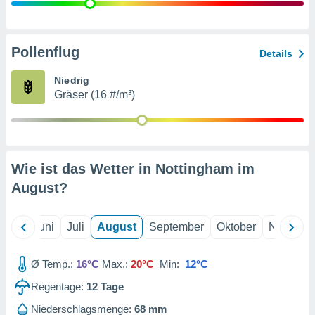
von
erte
verwendung
Pollenflug
Details
n zur
Niedrig
erter
Gräser (16 #/m³)
rstellung
n zur
ierung von
verwendung
n zur
Wie ist das Wetter in Nottingham im
erter
August
?
essung der
ung,
er
Mai
Juni
Juli
August
September
Oktober
Novembe
ce von
analyse von
n durch
Ø Temp.:
16°C
Max.:
20°C
Min:
12°C
 oder
onen von
Regentage:
12
Tage
nen
Niederschlagsmenge:
68 mm