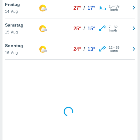
Freitag
15
-
39
27°
/
17°
km/h
14. Aug
IV,
Samstag
7
-
32
25°
/
15°
kie-
km/h
15. Aug
er
Sonntag
12
-
39
24°
/
13°
it der
km/h
16. Aug
n von
cht
den sind,
 weiterhin
 Website
t
 indem Sie
ieren. In
l werden
über
, dass wir
s
, die für die
auf der
twendig