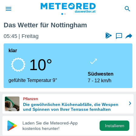
Das Wetter für Nottingham
politik
05:45
Freitag
...
von
at) wurde
klar
uten
10°
m
llen, dass
estellten
Südwesten
nen von
gefühlte Temperatur 9°
7
12 km/h
tät sind.
 diese
er die
Pflanzen
Optionen
Die gewöhnlichen Küchenabfälle, die Wespen
und Spinnen von Ihrer Terrasse fernhalten
 cookies
Laden Sie die Meteored-App
s adgang
Installieren
kostenlos herunter!
gitale