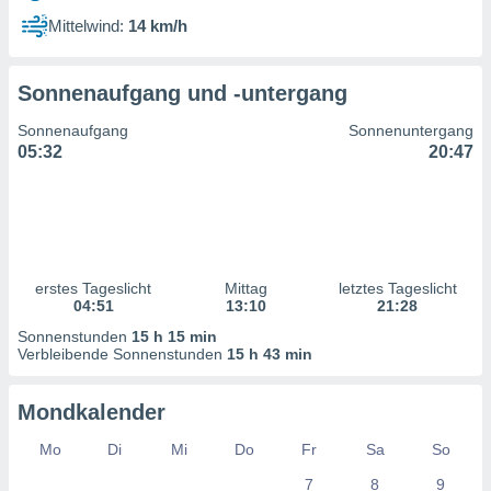
ntwicklung
Mittelwind:
14 km/h
serung der
g
Sonnenaufgang und -untergang
 Daten zur
n Inhalten.
Sonnenaufgang
Sonnenuntergang
05:32
20:47
ten und
ion durch
on
,
erte
d Inhalte,
erstes Tageslicht
Mittag
letztes Tageslicht
on
04:51
13:10
21:28
ung und der
ce von
Sonnenstunden
15 h 15 min
Verbleibende Sonnenstunden
15 h 43 min
nforschung
icklung
Mondkalender
serung von
.
Mo
Di
Mi
Do
Fr
Sa
So
sere 1199
7
8
9