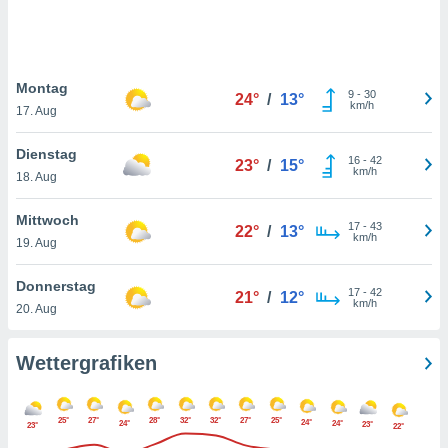
keine
r
analyse
nzeige von
Montag
der
9
-
30
24°
/
13°
km/h
erten
17. Aug
erwenden,
Dienstag
16
-
42
23°
/
15°
 nicht
km/h
18. Aug
erte
ehen
Mittwoch
e können
17
-
43
22°
/
13°
km/h
ation von
19. Aug
lehnen und
s
Donnerstag
17
-
42
21°
/
12°
t auf
km/h
20. Aug
site
 indem Sie
altfläche
Wettergrafiken
 klicken.
Zustimmung
25°
27°
28°
32°
32°
27°
25°
wir und
24°
24°
24°
23°
23°
22°
tner