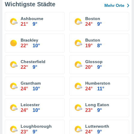
Wichtigste Städte
Mehr Orte
Ashbourne
Boston
21°
9°
24°
9°
Brackley
Buxton
22°
10°
19°
8°
Chesterfield
Glossop
22°
9°
20°
9°
Grantham
Humberston
24°
10°
24°
11°
Leicester
Long Eaton
24°
10°
23°
9°
Loughborough
Lutterworth
23°
9°
24°
9°