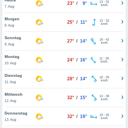
okies oder
13
-
32
23°
/
9°
km/h
7. Aug
 Partner
e es uns
n, das
Morgen
13
-
32
25°
/
11°
uf der
km/h
8. Aug
 verfolgen
lysieren
Sonntag
18
-
42
27°
/
14°
km/h
9. Aug
s Profil zu
um Ihnen
ierende
Montag
11
-
28
24°
/
16°
nd
km/h
10. Aug
erte Inhalte
. Weitere
Dienstag
18
-
35
nen finden
28°
/
14°
km/h
11. Aug
rer
tlinie
. Sie
Mittwoch
e
14
-
38
32°
/
15°
km/h
 jederzeit
12. Aug
, indem Sie
altfläche
Donnerstag
19
-
45
stellungen
32°
/
19°
km/h
13. Aug
n Rand
bsite