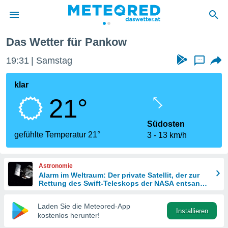
Das Wetter für Pankow
politik
19:31
Samstag
...
von
at) wurde
klar
uten
21°
m
llen, dass
estellten
Südosten
nen von
gefühlte Temperatur 21°
3
13 km/h
tät sind.
 diese
er die
Astronomie
Optionen
Alarm im Weltraum: Der private Satellit, der zur
Rettung des Swift-Teleskops der NASA entsandt
wurde
 cookies
Laden Sie die Meteored-App
s adgang
Installieren
kostenlos herunter!
gitale