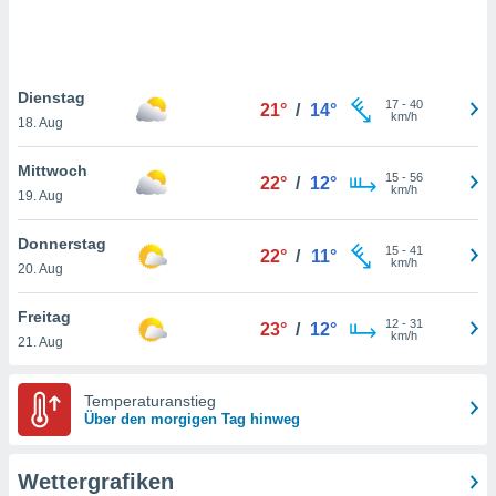
keine
r
analyse
nzeige von
Dienstag
der
17
-
40
21°
/
14°
km/h
erten
18. Aug
erwenden,
Mittwoch
15
-
56
22°
/
12°
 nicht
km/h
19. Aug
erte
ehen
Donnerstag
e können
15
-
41
22°
/
11°
km/h
ation von
20. Aug
lehnen und
s
Freitag
12
-
31
23°
/
12°
t auf
km/h
21. Aug
site
 indem Sie
altfläche
Temperaturanstieg
 klicken.
Über den morgigen Tag hinweg
Zustimmung
wir und
Wettergrafiken
tner