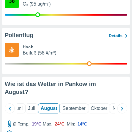
38
von
O₃ (95 µg/m³)
erte
verwendung
n zur
erter
Pollenflug
Details
rstellung
n zur
Hoch
ierung von
Beifuß (58 #/m³)
verwendung
n zur
erter
essung der
Wie ist das Wetter in Pankow im
ung,
er
August
?
ce von
analyse von
n durch
Mai
Juni
Juli
August
September
Oktober
Novembe
 oder
onen von
Ø Temp.:
19°C
Max.:
24°C
Min:
14°C
nen