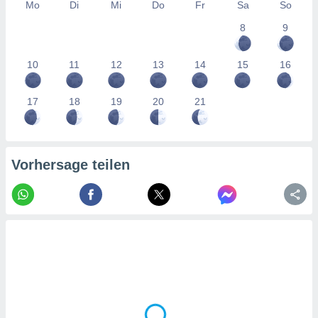
tner
Mo
Di
Mi
Do
Fr
Sa
So
8
9
10
11
12
13
14
15
16
17
18
19
20
21
Vorhersage teilen