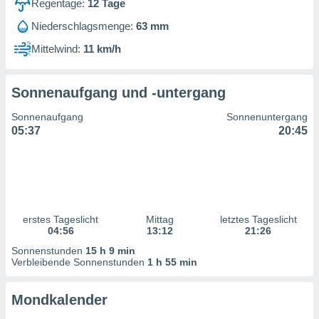
Regentage:
12
Tage
ntwicklung
serung der
Niederschlagsmenge:
63 mm
g
Mittelwind:
11 km/h
 Daten zur
n Inhalten.
Sonnenaufgang und -untergang
ten und
Sonnenaufgang
Sonnenuntergang
ion durch
05:37
20:45
on
,
erte
d Inhalte,
on
ung und der
ce von
erstes Tageslicht
Mittag
letztes Tageslicht
04:56
13:12
21:26
nforschung
Sonnenstunden
15 h 9 min
icklung
Verbleibende Sonnenstunden
1 h 55 min
serung von
.
Mondkalender
sere 1199