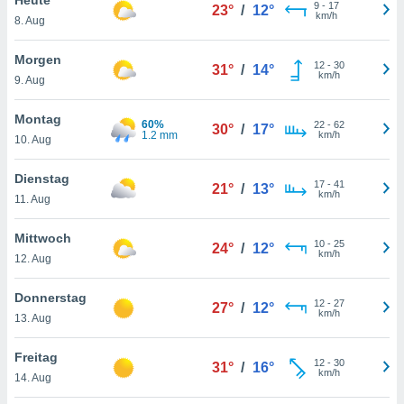
okies oder
9
-
17
23°
/
12°
km/h
8. Aug
 Partner
e es uns
n, das
Morgen
12
-
30
31°
/
14°
uf der
km/h
9. Aug
 verfolgen
lysieren
Montag
60%
22
-
62
30°
/
17°
1.2 mm
km/h
10. Aug
s Profil zu
um Ihnen
ierende
Dienstag
17
-
41
21°
/
13°
nd
km/h
11. Aug
erte Inhalte
. Weitere
Mittwoch
10
-
25
nen finden
24°
/
12°
km/h
12. Aug
rer
tlinie
. Sie
Donnerstag
e
12
-
27
27°
/
12°
km/h
 jederzeit
13. Aug
, indem Sie
altfläche
Freitag
12
-
30
stellungen
31°
/
16°
km/h
14. Aug
n Rand
bsite