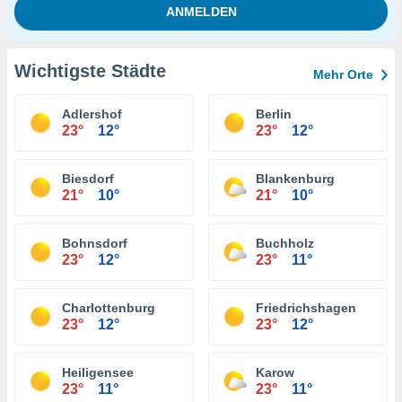
Wichtigste Städte
Mehr Orte
Adlershof
Berlin
23°
12°
23°
12°
Biesdorf
Blankenburg
21°
10°
21°
10°
Bohnsdorf
Buchholz
23°
12°
23°
11°
Charlottenburg
Friedrichshagen
23°
12°
23°
12°
Heiligensee
Karow
23°
11°
23°
11°